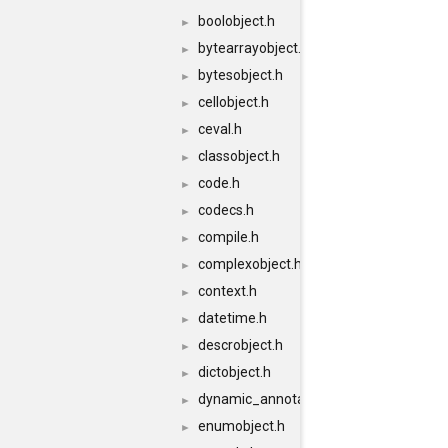
boolobject.h
►
bytearrayobject.h
►
bytesobject.h
►
cellobject.h
►
ceval.h
►
classobject.h
►
code.h
►
codecs.h
►
compile.h
►
complexobject.h
►
context.h
►
datetime.h
►
descrobject.h
►
dictobject.h
►
dynamic_annotations.h
►
enumobject.h
►