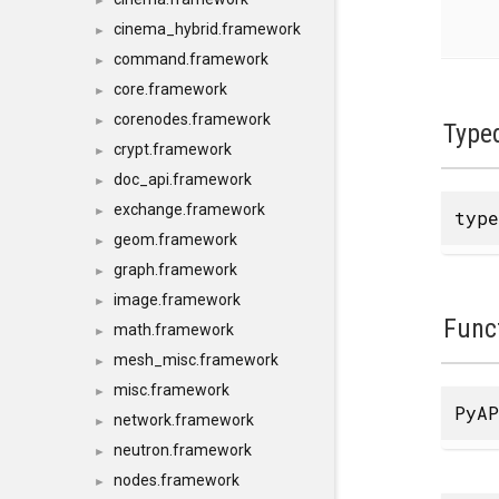
►
cinema_hybrid.framework
►
command.framework
►
core.framework
►
corenodes.framework
►
Type
crypt.framework
►
doc_api.framework
►
exchange.framework
►
typ
geom.framework
►
graph.framework
►
image.framework
►
Func
math.framework
►
mesh_misc.framework
►
misc.framework
►
PyAP
network.framework
►
neutron.framework
►
nodes.framework
►