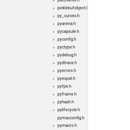
patchlevel.h
►
picklebufobject.h
►
py_curses.h
►
pyarena.h
►
pycapsule.h
►
pyconfig.h
►
pyctype.h
►
pydebug.h
►
pydtrace.h
►
pyerrors.h
►
pyexpat.h
►
pyfpe.h
►
pyframe.h
►
pyhash.h
►
pylifecycle.h
►
pymacconfig.h
pymacro.h
►