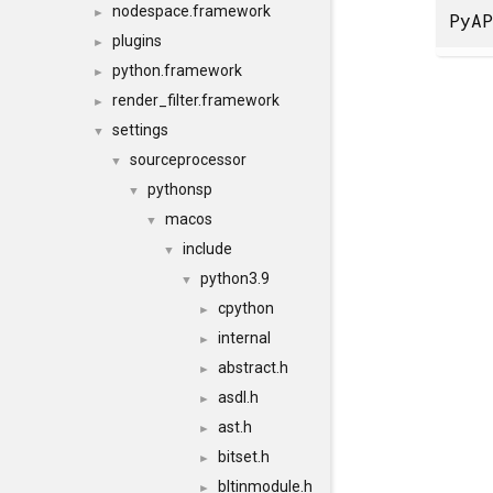
nodespace.framework
►
PyAP
plugins
►
python.framework
►
render_filter.framework
►
settings
▼
sourceprocessor
▼
pythonsp
▼
macos
▼
include
▼
python3.9
▼
cpython
►
internal
►
abstract.h
►
asdl.h
►
ast.h
►
bitset.h
►
bltinmodule.h
►