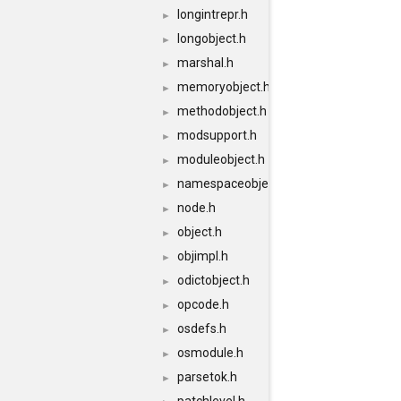
longintrepr.h
►
longobject.h
►
marshal.h
►
memoryobject.h
►
methodobject.h
►
modsupport.h
►
moduleobject.h
►
namespaceobject.h
►
node.h
►
object.h
►
objimpl.h
►
odictobject.h
►
opcode.h
►
osdefs.h
►
osmodule.h
►
parsetok.h
►