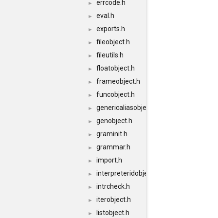
errcode.h
►
eval.h
►
exports.h
►
fileobject.h
►
fileutils.h
►
floatobject.h
►
frameobject.h
►
funcobject.h
►
genericaliasobject.h
►
genobject.h
►
graminit.h
►
grammar.h
►
import.h
►
interpreteridobject.h
►
intrcheck.h
►
iterobject.h
►
listobject.h
►