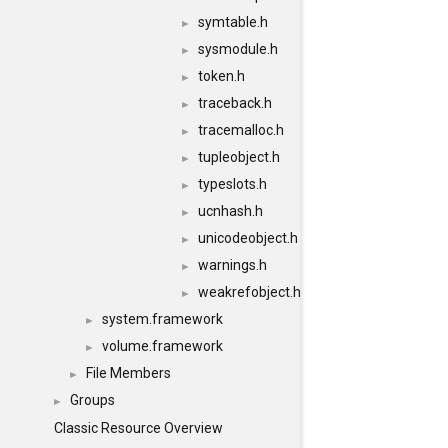
symtable.h
►
sysmodule.h
►
token.h
►
traceback.h
►
tracemalloc.h
►
tupleobject.h
►
typeslots.h
►
ucnhash.h
►
unicodeobject.h
►
warnings.h
►
weakrefobject.h
►
system.framework
►
volume.framework
►
File Members
►
Groups
►
Classic Resource Overview