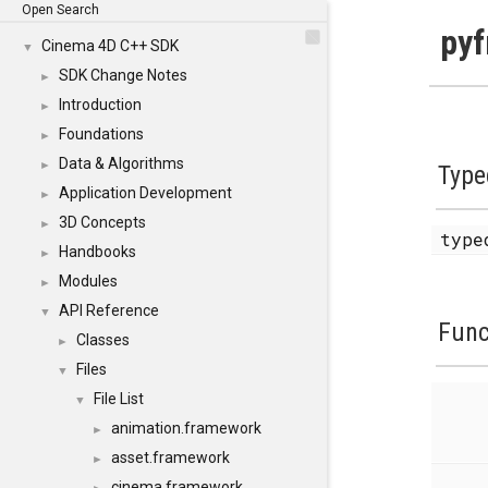
Open Search
pyf
Cinema 4D C++ SDK
▼
SDK Change Notes
►
Introduction
►
Foundations
►
Data & Algorithms
►
Type
Application Development
►
3D Concepts
►
type
Handbooks
►
Modules
►
API Reference
▼
Func
Classes
►
Files
▼
File List
▼
animation.framework
►
asset.framework
►
cinema.framework