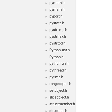
pymath.h
►
pymem.h
►
pyport.h
►
pystate.h
►
pystrcmp.h
►
pystrhex.h
►
pystrtod.h
►
Python-ast.h
►
Python.h
pythonrun.h
►
pythread.h
►
pytime.h
►
rangeobject.h
►
setobject.h
►
sliceobject.h
►
structmember.h
►
structseq.h
►