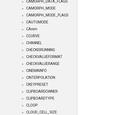
CAMORPH_DATA_FLAGS
►
CAMORPH_MODE
►
CAMORPH_MODE_FLAGS
►
CAUTOMODE
►
CAnim
►
CCURVE
►
CHANNEL
►
CHECKISRUNNING
►
CHECKVALUEFORMAT
►
CHECKVALUERANGE
►
CINEMAINFO
►
CINTERPOLATION
►
CKEYPRESET
►
CLIPBOARDOWNER
►
CLIPBOARDTYPE
►
CLOOP
►
CLOUD_CELL_SIZE
►