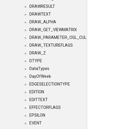
DRAWRESULT
►
DRAWTEXT
►
DRAW_ALPHA
►
DRAW_GET_VIEWMATRIX
►
DRAW_PARAMETER_OGL_CULLING
►
DRAW_TEXTUREFLAGS
►
DRAW_Z
►
DTYPE
►
DataTypes
►
DayOfWeek
►
EDGESELECTIONTYPE
►
EDITION
►
EDITTEXT
►
EFFECTORFLAGS
►
EPSILON
►
EVENT
►