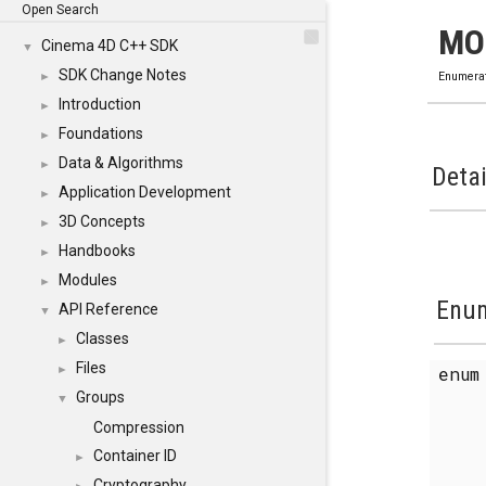
Open Search
MO
Cinema 4D C++ SDK
▼
SDK Change Notes
►
Enumera
Introduction
►
Foundations
►
Data & Algorithms
►
Detai
Application Development
►
3D Concepts
►
Handbooks
►
Modules
►
Enum
API Reference
▼
Classes
►
Files
enu
►
Groups
▼
Compression
Container ID
►
Cryptography