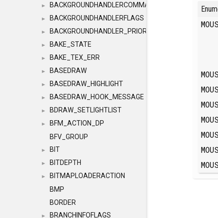
BACKGROUNDHANDLERCOMMAND
►
Enum
BACKGROUNDHANDLERFLAGS
►
MOU
BACKGROUNDHANDLER_PRIORITY
►
BAKE_STATE
►
BAKE_TEX_ERR
►
BASEDRAW
►
MOU
BASEDRAW_HIGHLIGHT
►
MOU
BASEDRAW_HOOK_MESSAGE
►
MOU
BDRAW_SETLIGHTLIST
►
MOU
BFM_ACTION_DP
►
MOU
BFV_GROUP
MOU
BIT
►
BITDEPTH
MOU
►
BITMAPLOADERACTION
►
BMP
BORDER
BRANCHINFOFLAGS
►