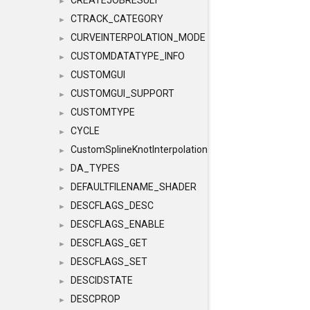
CREATEJOBRESULT
►
CTRACK_CATEGORY
►
CURVEINTERPOLATION_MODE
►
CUSTOMDATATYPE_INFO
►
CUSTOMGUI
►
CUSTOMGUI_SUPPORT
►
CUSTOMTYPE
►
CYCLE
►
CustomSplineKnotInterpolation
►
DA_TYPES
►
DEFAULTFILENAME_SHADER
►
DESCFLAGS_DESC
►
DESCFLAGS_ENABLE
►
DESCFLAGS_GET
►
DESCFLAGS_SET
►
DESCIDSTATE
►
DESCPROP
►