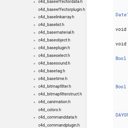
c4d_baseeffectordata.h
►
c4d_baseeffectorplugin.h
Date
c4d_baselinkarray.h
►
c4d_baselist.h
►
voi
c4d_basematerial.h
►
c4d_baseobject.h
►
voi
c4d_baseplugin.h
►
c4d_baseselect.h
►
Bool
c4d_basesound.h
►
c4d_basetag.h
►
c4d_basetime.h
►
Bool
c4d_bitmapfilter.h
►
c4d_bitmapfilterstruct.h
►
c4d_canimation.h
►
c4d_colors.h
DAYO
c4d_commanddata.h
►
c4d_commandplugin.h