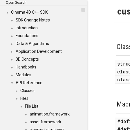
Open Search
cus
Cinema 4D C++ SDK
▼
SDK Change Notes
►
Introduction
►
Foundations
►
Data & Algorithms
►
Clas
Application Development
►
3D Concepts
►
str
Handbooks
►
cla
Modules
►
cla
API Reference
▼
Classes
►
Files
▼
Mac
File List
▼
animation.framework
►
#de
asset.framework
►
#de
cinema.framework