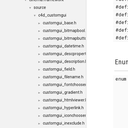
▼
#de
source
▼
#de
c4d_customgui
▼
#de
customgui_base.h
►
#de
customgui_bitmapbool.h
►
#de
customgui_bitmapbutton.h
►
customgui_datetime.h
►
customgui_descproperty.h
►
Enum
customgui_description.h
►
customgui_field.h
►
customgui_filename.h
►
enu
customgui_fontchooser.h
►
customgui_gradient.h
►
customgui_htmlviewer.h
►
customgui_hyperlink.h
►
customgui_iconchooser.h
►
customgui_inexclude.h
►