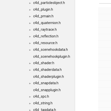
c4d_particleobject.h
►
c4d_plugin.h
►
c4d_pmain.h
►
c4d_quaternion.h
►
c4d_raytrace.h
►
c4d_reflection.h
►
c4d_resource.h
►
c4d_scenehookdata.h
►
c4d_scenehookplugin.h
c4d_shader.h
►
c4d_shaderdata.h
►
c4d_shaderplugin.h
c4d_snapdata.h
►
c4d_snapplugin.h
c4d_spc.h
►
c4d_string.h
►
c4d_tagdata.h
►