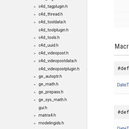
c4d_tagplugin.h
►
c4d_thread.h
►
c4d_tooldata.h
►
c4d_toolplugin.h
c4d_tools.h
►
Macr
c4d_uuid.h
►
c4d_videopost.h
►
c4d_videopostdata.h
►
#def
c4d_videopostplugin.h
ge_autoptr.h
►
ge_math.h
Date
►
ge_prepass.h
►
ge_sys_math.h
►
gui.h
#def
matrix4.h
►
modelingids.h
►
Date