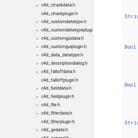
c4d_ctrackdata.h
►
c4d_ctrackplugin.h
Stri
c4d_customdatatype.h
►
c4d_customdatatypeplugin.h
►
c4d_customguidata.h
►
Bool
c4d_customguiplugin.h
►
c4d_data_datatype.h
►
c4d_descriptiondialog.h
►
c4d_falloffdata.h
►
c4d_falloffplugin.h
Bool
c4d_fielddata.h
►
c4d_fieldplugin.h
►
c4d_file.h
►
c4d_filterdata.h
►
c4d_filterplugin.h
Stri
c4d_gedata.h
►