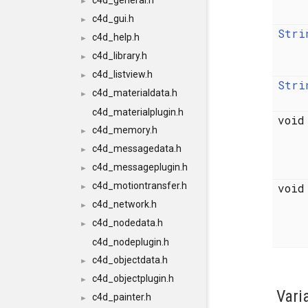
c4d_general.h
►
c4d_gui.h
►
Stri
c4d_help.h
►
c4d_library.h
►
c4d_listview.h
►
Stri
c4d_materialdata.h
►
c4d_materialplugin.h
voi
c4d_memory.h
►
c4d_messagedata.h
►
c4d_messageplugin.h
►
c4d_motiontransfer.h
voi
►
c4d_network.h
►
c4d_nodedata.h
►
c4d_nodeplugin.h
c4d_objectdata.h
►
c4d_objectplugin.h
►
Vari
c4d_painter.h
►