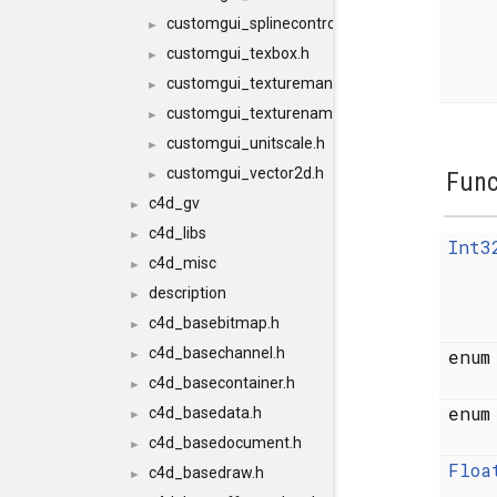
customgui_splinecontrol.h
►
customgui_texbox.h
►
customgui_texturemanager.h
►
customgui_texturename.h
►
customgui_unitscale.h
►
customgui_vector2d.h
Func
►
c4d_gv
►
c4d_libs
►
Int3
c4d_misc
►
description
►
c4d_basebitmap.h
►
c4d_basechannel.h
enu
►
c4d_basecontainer.h
►
enu
c4d_basedata.h
►
c4d_basedocument.h
►
Floa
c4d_basedraw.h
►