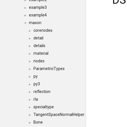
DS
►
example3
►
example4
►
maxon
▼
corenodes
►
detail
►
details
►
material
►
nodes
►
ParametricTypes
►
py
►
py3
►
reflection
►
rla
►
specialtype
►
TangentSpaceNormalHelper
►
Bone
►