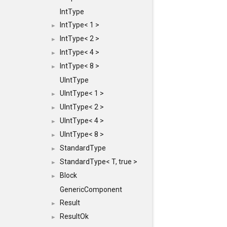
IntType
IntType< 1 >
►
IntType< 2 >
►
IntType< 4 >
►
IntType< 8 >
►
UIntType
UIntType< 1 >
►
UIntType< 2 >
►
UIntType< 4 >
►
UIntType< 8 >
►
StandardType
►
StandardType< T, true >
►
Block
►
GenericComponent
Result
►
ResultOk
►