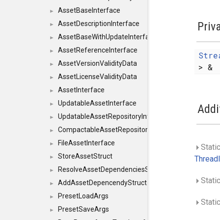
AssetBaseInterface
►
AssetDescriptionInterface
Priv
►
AssetBaseWithUpdateInterface
►
AssetReferenceInterface
►
Stre
AssetVersionValidityData
►
> &
AssetLicenseValidityData
►
AssetInterface
►
UpdatableAssetInterface
►
Addi
UpdatableAssetRepositoryInterface
►
CompactableAssetRepositoryInterface
►
FileAssetInterface
►
Stati
StoreAssetStruct
►
Thread
ResolveAssetDependenciesStruct
►
Stati
AddAssetDepencendyStruct
►
PresetLoadArgs
►
Stati
PresetSaveArgs
►