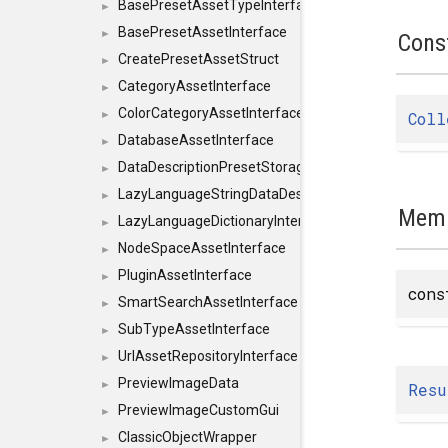
BasePresetAssetTypeInterface
►
BasePresetAssetInterface
►
Cons
CreatePresetAssetStruct
►
CategoryAssetInterface
►
ColorCategoryAssetInterface
Coll
►
DatabaseAssetInterface
►
DataDescriptionPresetStorageInterface
►
LazyLanguageStringDataDescriptionDefinitionInterf
►
Memb
LazyLanguageDictionaryInterface
►
NodeSpaceAssetInterface
►
PluginAssetInterface
►
cons
SmartSearchAssetInterface
►
SubTypeAssetInterface
►
UrlAssetRepositoryInterface
►
PreviewImageData
►
Resu
PreviewImageCustomGui
►
ClassicObjectWrapper
►