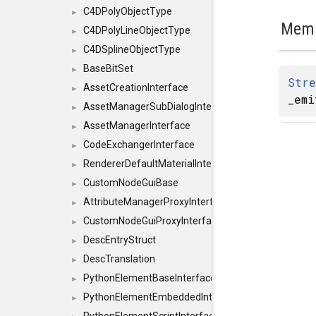
C4DPolyObjectType
►
Memb
C4DPolyLineObjectType
►
C4DSplineObjectType
►
BaseBitSet
►
Stre
AssetCreationInterface
►
_emi
AssetManagerSubDialogInterface
►
AssetManagerInterface
►
CodeExchangerInterface
►
RendererDefaultMaterialInterface
►
CustomNodeGuiBase
►
AttributeManagerProxyInterface
►
CustomNodeGuiProxyInterface
►
DescEntryStruct
►
DescTranslation
►
PythonElementBaseInterface
►
PythonElementEmbeddedInterface
►