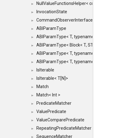
NullValueFunctionsHelper< const Result< COMMAN
►
InvocationState
►
CommandObserverInterface
►
ABIParamType
►
ABIParamType< T, typename std::enable_if< STD_
►
ABIParamType< Block< T, STRIDED, MOVE > >
►
ABIParamType< T, typename std::enable_if< STD_I
►
ABIParamType< T, typename std::enable_if< STD_I
►
IsIterable
►
IsIterable< T[N]>
►
Match
►
Match< Int >
►
PredicateMatcher
►
ValuePredicate
►
ValueComparePredicate
►
RepeatingPredicateMatcher
►
SequenceMatcher
►