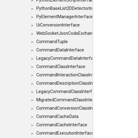
PythonElementScriptInterface
►
PythonBaseList2DDetectorInterface
►
PyElementManagerInterface
►
UiConversionInterface
►
WebSocketJsonCodeExchangerInterface
►
CommandTuple
►
CommandDataInterface
►
LegacyCommandDataInterface
►
CommandClassInterface
►
CommandInteractionClassInterface
►
CommandDescriptionClassInterface
►
LegacyCommandClassInterface
►
MigratedCommandClassInterface
►
CommandConversionClassInterface
►
CommandCacheData
►
CommandCacheInterface
►
CommandExecutionInterface
►