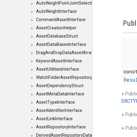
AutoWeightPointJointSelections
►
AutoWeightInterface
►
CommandAssetInterface
►
Publ
AssetCreationHelper
►
AssetDatabaseStruct
►
AssetDataBasesInterface
►
DragAndDropDataAssetArray
►
KeywordAssetInterface
►
AssetUtilitiesInterface
►
cons
WatchFolderAssetRepositoryInterface
►
Resu
AssetDependencyStruct
►
Publi
AssetMetaDataInterface
►
SRCTYP
AssetTypeInterface
►
AssetIdentifierInterface
►
Publi
AssetLinkInterface
►
AssetRepositoryInterface
Publi
►
DerivedAssetRepositoryDataInterface
►