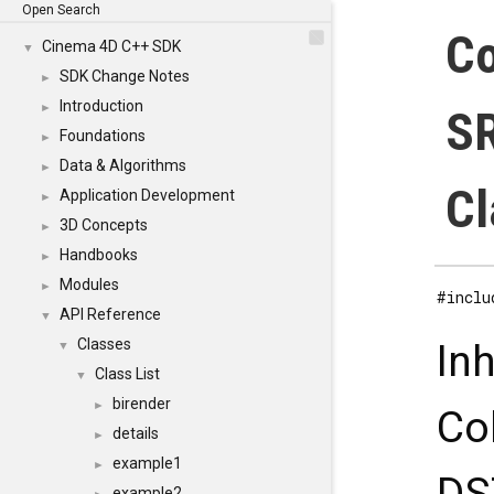
Open Search
Co
Cinema 4D C++ SDK
▼
SDK Change Notes
►
Introduction
►
S
Foundations
►
Data & Algorithms
►
Cl
Application Development
►
3D Concepts
►
Handbooks
►
Modules
►
#inclu
API Reference
▼
Classes
In
▼
Class List
▼
birender
►
Co
details
►
example1
►
example2