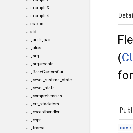
►
example3
►
Detai
example4
►
maxon
►
std
►
Fi
_addr_pair
►
_alias
►
(
C
_arg
►
_arguments
►
for
_BaseCustomGui
►
_ceval_runtime_state
►
_ceval_state
►
_comprehension
►
_err_stackitem
►
Publ
_excepthandler
►
_expr
►
maxo
_frame
►