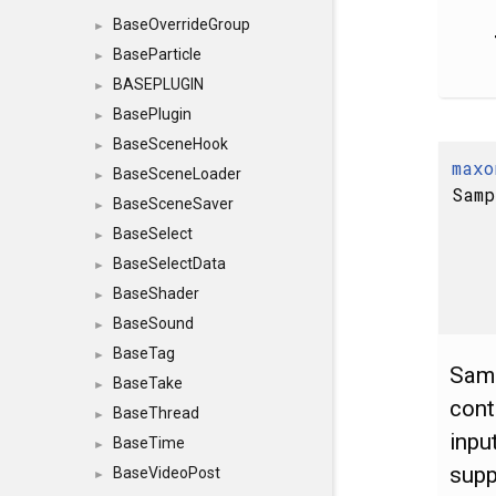
BaseOverrideGroup
►
BaseParticle
►
BASEPLUGIN
►
BasePlugin
►
BaseSceneHook
►
maxo
BaseSceneLoader
►
Samp
BaseSceneSaver
►
BaseSelect
►
BaseSelectData
►
BaseShader
►
BaseSound
►
BaseTag
►
Samp
BaseTake
►
cont
BaseThread
►
inpu
BaseTime
►
supp
BaseVideoPost
►