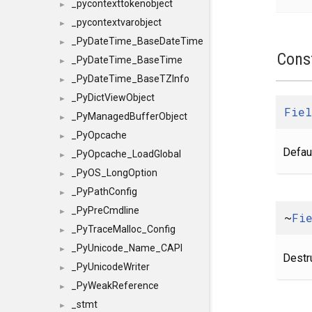
_pycontexttokenobject
►
_pycontextvarobject
►
_PyDateTime_BaseDateTime
►
Cons
_PyDateTime_BaseTime
►
_PyDateTime_BaseTZInfo
►
_PyDictViewObject
►
Fiel
_PyManagedBufferObject
►
_PyOpcache
►
Defaul
_PyOpcache_LoadGlobal
►
_PyOS_LongOption
►
_PyPathConfig
►
_PyPreCmdline
►
~
Fi
_PyTraceMalloc_Config
►
_PyUnicode_Name_CAPI
►
Destru
_PyUnicodeWriter
►
_PyWeakReference
►
_stmt
►