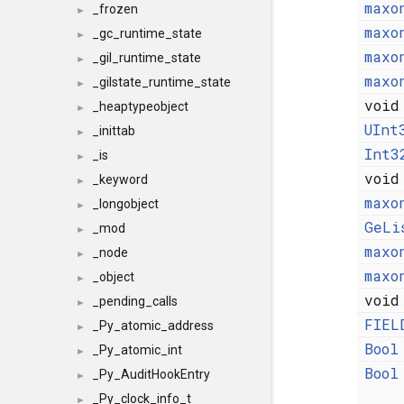
maxo
_frozen
►
maxo
_gc_runtime_state
►
maxo
_gil_runtime_state
►
maxo
_gilstate_runtime_state
►
voi
_heaptypeobject
►
UInt
_inittab
►
Int3
_is
►
voi
_keyword
►
maxo
_longobject
►
GeLi
_mod
►
maxo
_node
►
maxo
_object
►
voi
_pending_calls
►
FIEL
_Py_atomic_address
►
Bool
_Py_atomic_int
►
Bool
_Py_AuditHookEntry
►
_Py_clock_info_t
►