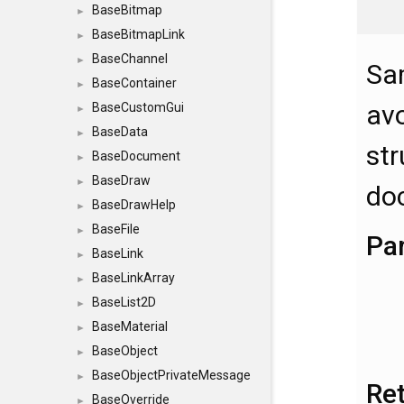
BaseBitmap
►
BaseBitmapLink
►
BaseChannel
►
Sam
BaseContainer
►
avo
BaseCustomGui
►
BaseData
►
str
BaseDocument
►
BaseDraw
►
do
BaseDrawHelp
►
BaseFile
►
Pa
BaseLink
►
BaseLinkArray
►
BaseList2D
►
BaseMaterial
►
BaseObject
►
BaseObjectPrivateMessage
►
Re
BaseOverride
►