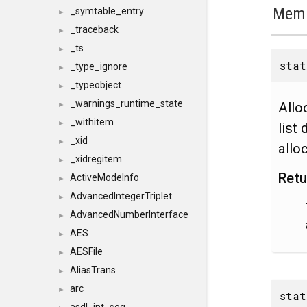
Memb
_symtable_entry
►
_traceback
►
_ts
►
sta
_type_ignore
►
_typeobject
►
_warnings_runtime_state
Allo
►
_withitem
►
list
_xid
►
allo
_xidregitem
►
Retu
ActiveModeInfo
►
AdvancedIntegerTriplet
►
AdvancedNumberInterface
►
AES
►
AESFile
►
AliasTrans
►
arc
►
stat