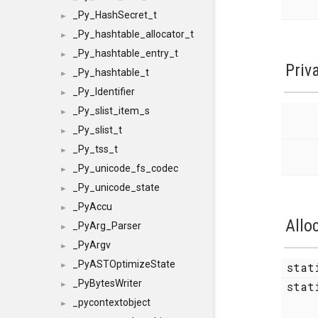
_Py_HashSecret_t
►
_Py_hashtable_allocator_t
►
_Py_hashtable_entry_t
►
Priv
_Py_hashtable_t
►
_Py_Identifier
►
_Py_slist_item_s
►
_Py_slist_t
►
_Py_tss_t
►
_Py_unicode_fs_codec
►
_Py_unicode_state
►
_PyAccu
►
Allo
_PyArg_Parser
►
_PyArgv
►
_PyASTOptimizeState
sta
►
_PyBytesWriter
stat
►
_pycontextobject
►