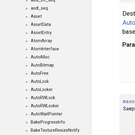
asdl_int_seq
►
asdl_seq
►
Dest
Asset
►
Auto
AssetData
►
base
AssetEntry
►
AtomArray
►
Par
AtomInterface
►
AutoAlloc
►
AutoBitmap
►
AutoFree
►
AutoLock
►
AutoLocker
►
AutoRWLock
►
maxo
AutoRWLocker
►
Samp
AutoWaitPointer
►
BakeProgressInfo
►
BakeTextureResizeNotify
►