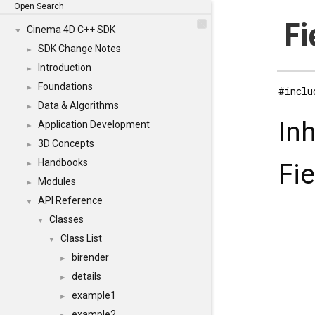
Open Search
Fi
Cinema 4D C++ SDK
▼
SDK Change Notes
►
Introduction
►
Foundations
►
#inclu
Data & Algorithms
►
In
Application Development
►
3D Concepts
►
Handbooks
Fie
►
Modules
►
API Reference
▼
Classes
▼
Class List
▼
birender
►
details
►
example1
►
example2