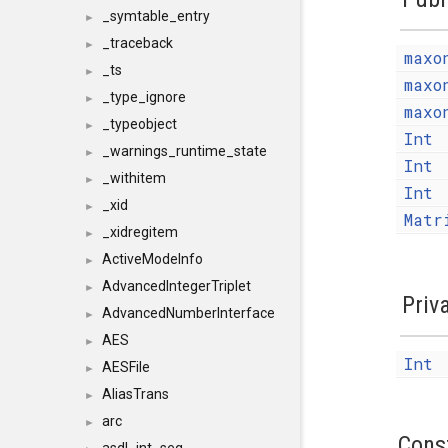
_symtable_entry
►
_traceback
►
maxo
_ts
►
maxo
_type_ignore
►
maxo
_typeobject
►
Int
_warnings_runtime_state
►
Int
_withitem
►
Int
_xid
►
Matr
_xidregitem
►
ActiveModeInfo
►
AdvancedIntegerTriplet
►
Priv
AdvancedNumberInterface
►
AES
►
Int
AESFile
►
AliasTrans
►
arc
►
Cons