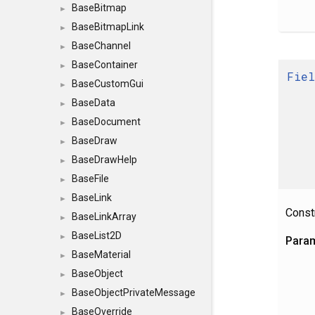
BaseBitmap
►
BaseBitmapLink
►
BaseChannel
►
BaseContainer
►
Fiel
BaseCustomGui
►
BaseData
►
BaseDocument
►
BaseDraw
►
BaseDrawHelp
►
BaseFile
►
BaseLink
►
Constr
BaseLinkArray
►
BaseList2D
►
Para
BaseMaterial
►
BaseObject
►
BaseObjectPrivateMessage
►
BaseOverride
►