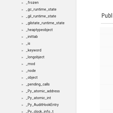
_frozen
►
_gc_runtime_state
►
Publ
_gil_runtime_state
►
_gilstate_runtime_state
►
_heaptypeobject
►
_inittab
►
_is
►
_keyword
►
_longobject
►
_mod
►
_node
►
_object
►
_pending_calls
►
_Py_atomic_address
►
_Py_atomic_int
►
_Py_AuditHookEntry
►
_Py_clock_info_t
►