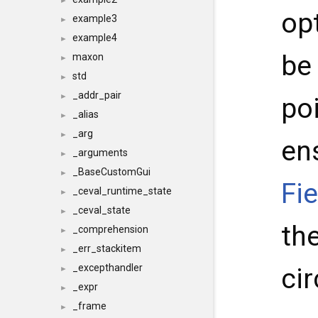
►
opt
example3
►
example4
►
be
maxon
►
std
►
_addr_pair
►
po
_alias
►
_arg
►
ens
_arguments
►
_BaseCustomGui
►
Fi
_ceval_runtime_state
►
_ceval_state
►
th
_comprehension
►
_err_stackitem
►
_excepthandler
ci
►
_expr
►
_frame
►