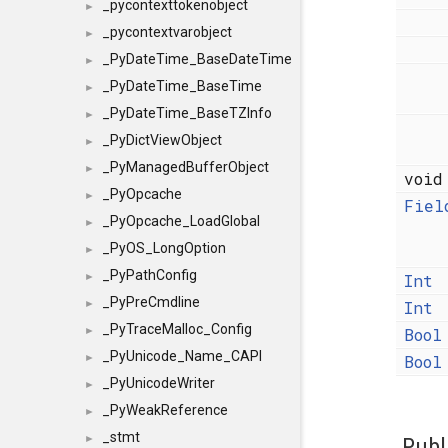
_pycontexttokenobject
►
_pycontextvarobject
►
_PyDateTime_BaseDateTime
►
_PyDateTime_BaseTime
►
_PyDateTime_BaseTZInfo
►
_PyDictViewObject
►
_PyManagedBufferObject
►
voi
_PyOpcache
►
Fiel
_PyOpcache_LoadGlobal
►
_PyOS_LongOption
►
_PyPathConfig
Int
►
_PyPreCmdline
Int
►
_PyTraceMalloc_Config
Bool
►
_PyUnicode_Name_CAPI
Bool
►
_PyUnicodeWriter
►
_PyWeakReference
►
_stmt
►
Publ