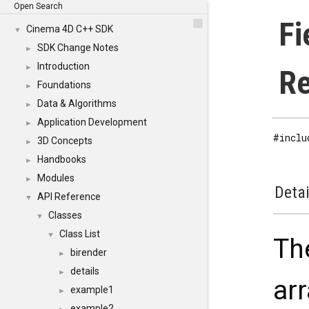
Open Search
Fi
Cinema 4D C++ SDK
▼
SDK Change Notes
►
Introduction
►
Re
Foundations
►
Data & Algorithms
►
Application Development
►
#inclu
3D Concepts
►
Handbooks
►
Modules
►
Detai
API Reference
▼
Classes
▼
Class List
▼
Th
birender
►
details
►
ar
example1
►
example2