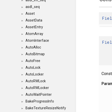
asdl_int_seq
►
asdl_seq
►
Asset
►
Fiel
AssetData
►
AssetEntry
►
AtomArray
►
AtomInterface
►
Fiel
AutoAlloc
►
AutoBitmap
►
AutoFree
►
AutoLock
►
Constr
AutoLocker
►
AutoRWLock
►
Para
AutoRWLocker
►
AutoWaitPointer
►
BakeProgressInfo
►
BakeTextureResizeNotify
►