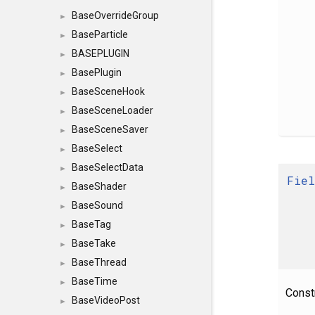
BaseOverrideGroup
►
BaseParticle
►
BASEPLUGIN
►
BasePlugin
►
BaseSceneHook
►
BaseSceneLoader
►
BaseSceneSaver
►
BaseSelect
►
BaseSelectData
►
Fiel
BaseShader
►
BaseSound
►
BaseTag
►
BaseTake
►
BaseThread
►
BaseTime
►
Constr
BaseVideoPost
►