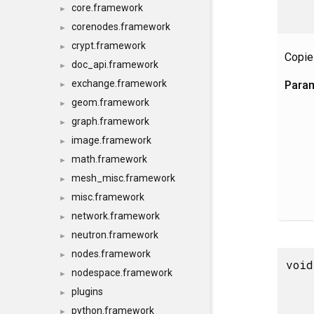
core.framework
►
corenodes.framework
►
crypt.framework
►
Copie
doc_api.framework
►
exchange.framework
Para
►
geom.framework
►
graph.framework
►
image.framework
►
math.framework
►
mesh_misc.framework
►
misc.framework
►
network.framework
►
neutron.framework
►
nodes.framework
►
void
nodespace.framework
►
plugins
►
python.framework
►