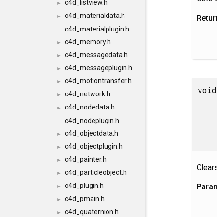
c4d_listview.h
►
c4d_materialdata.h
►
Retur
c4d_materialplugin.h
c4d_memory.h
►
c4d_messagedata.h
►
c4d_messageplugin.h
►
c4d_motiontransfer.h
►
void
c4d_network.h
►
c4d_nodedata.h
►
c4d_nodeplugin.h
c4d_objectdata.h
►
c4d_objectplugin.h
►
c4d_painter.h
►
Clear
c4d_particleobject.h
►
c4d_plugin.h
Para
►
c4d_pmain.h
►
c4d_quaternion.h
►