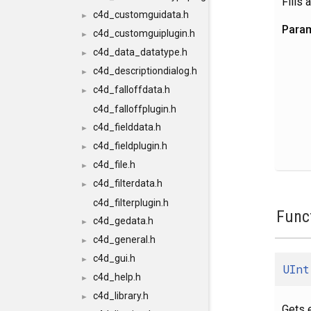
Fills 
c4d_customguidata.h
►
Para
c4d_customguiplugin.h
►
c4d_data_datatype.h
►
c4d_descriptiondialog.h
►
c4d_falloffdata.h
►
c4d_falloffplugin.h
c4d_fielddata.h
►
c4d_fieldplugin.h
►
c4d_file.h
►
c4d_filterdata.h
►
c4d_filterplugin.h
Func
c4d_gedata.h
►
c4d_general.h
►
c4d_gui.h
►
UInt
c4d_help.h
►
c4d_library.h
►
Gets 