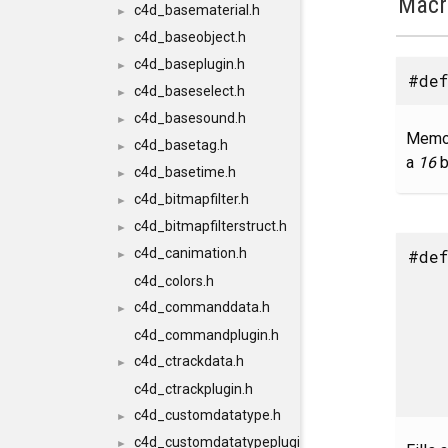
Macr
c4d_basematerial.h
►
c4d_baseobject.h
►
c4d_baseplugin.h
►
#def
c4d_baseselect.h
►
c4d_basesound.h
►
Memor
c4d_basetag.h
►
a
16
b
c4d_basetime.h
►
c4d_bitmapfilter.h
►
c4d_bitmapfilterstruct.h
►
c4d_canimation.h
#def
►
c4d_colors.h
c4d_commanddata.h
►
c4d_commandplugin.h
c4d_ctrackdata.h
►
c4d_ctrackplugin.h
c4d_customdatatype.h
►
c4d_customdatatypeplugin.h
►