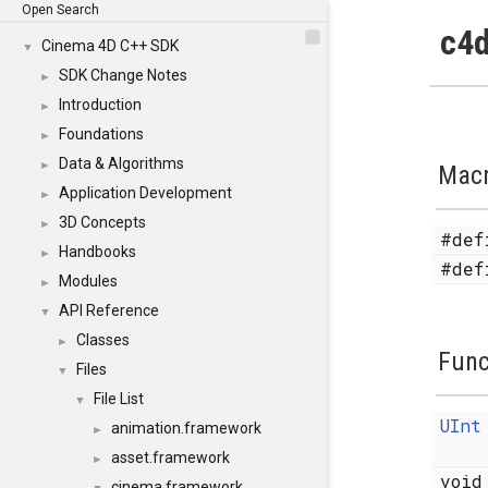
Open Search
c4d
Cinema 4D C++ SDK
▼
SDK Change Notes
►
Introduction
►
Foundations
►
Data & Algorithms
►
Mac
Application Development
►
3D Concepts
►
#de
Handbooks
►
#de
Modules
►
API Reference
▼
Classes
►
Func
Files
▼
File List
▼
UInt
animation.framework
►
asset.framework
►
voi
cinema.framework