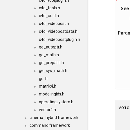
c4d_toolplugin.h
c4d_tools.h
See
►
c4d_uuid.h
►
c4d_videopost.h
►
c4d_videopostdata.h
►
Para
c4d_videopostplugin.h
ge_autoptr.h
►
ge_math.h
►
ge_prepass.h
►
ge_sys_math.h
►
gui.h
matrix4.h
►
modelingids.h
►
operatingsystem.h
►
void
vector4.h
►
cinema_hybrid.framework
►
command.framework
►