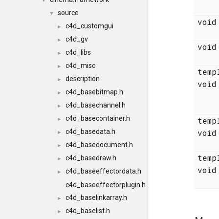
▼
source
▼
voi
c4d_customgui
►
c4d_gv
►
voi
c4d_libs
►
c4d_misc
►
temp
description
►
voi
c4d_basebitmap.h
►
c4d_basechannel.h
►
c4d_basecontainer.h
temp
►
c4d_basedata.h
voi
►
c4d_basedocument.h
►
temp
c4d_basedraw.h
►
voi
c4d_baseeffectordata.h
►
c4d_baseeffectorplugin.h
c4d_baselinkarray.h
►
c4d_baselist.h
►