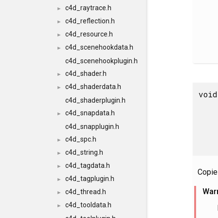
c4d_raytrace.h
►
c4d_reflection.h
►
c4d_resource.h
►
c4d_scenehookdata.h
►
c4d_scenehookplugin.h
c4d_shader.h
►
c4d_shaderdata.h
►
void
c4d_shaderplugin.h
c4d_snapdata.h
►
c4d_snapplugin.h
c4d_spc.h
►
c4d_string.h
►
c4d_tagdata.h
►
Copie
c4d_tagplugin.h
►
War
c4d_thread.h
►
c4d_tooldata.h
►