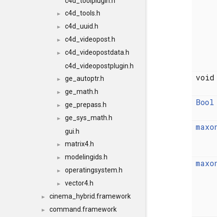
c4d_toolplugin.h
c4d_tools.h
►
c4d_uuid.h
►
c4d_videopost.h
►
c4d_videopostdata.h
►
c4d_videopostplugin.h
voi
ge_autoptr.h
►
ge_math.h
►
Bool
ge_prepass.h
►
ge_sys_math.h
►
maxo
gui.h
matrix4.h
►
modelingids.h
►
maxo
operatingsystem.h
►
vector4.h
►
cinema_hybrid.framework
►
command.framework
►