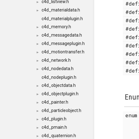
c4d_listview.h
►
#de
c4d_materialdata.h
►
#de
c4d_materialplugin.h
#de
c4d_memory.h
►
#de
c4d_messagedata.h
►
#de
c4d_messageplugin.h
►
#de
c4d_motiontransfer.h
►
#de
c4d_network.h
►
#de
c4d_nodedata.h
►
#de
c4d_nodeplugin.h
c4d_objectdata.h
►
c4d_objectplugin.h
►
Enum
c4d_painter.h
►
c4d_particleobject.h
►
enu
c4d_plugin.h
►
c4d_pmain.h
►
c4d_quaternion.h
►