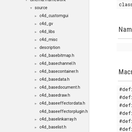
▼
cla
source
▼
c4d_customgui
►
c4d_gv
►
Nam
c4d_libs
►
c4d_misc
►
description
►
c4d_basebitmap.h
►
c4d_basechannel.h
►
Mac
c4d_basecontainer.h
►
c4d_basedata.h
►
c4d_basedocument.h
►
#de
c4d_basedraw.h
►
#de
c4d_baseeffectordata.h
►
#de
c4d_baseeffectorplugin.h
#de
c4d_baselinkarray.h
►
#de
c4d_baselist.h
►
#de