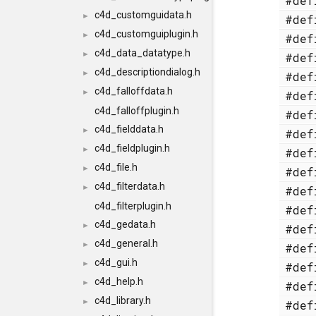
#de
c4d_customguidata.h
►
#de
c4d_customguiplugin.h
►
#de
c4d_data_datatype.h
►
#de
c4d_descriptiondialog.h
►
#de
c4d_falloffdata.h
►
#de
c4d_falloffplugin.h
#de
c4d_fielddata.h
►
#de
c4d_fieldplugin.h
►
#de
c4d_file.h
►
#de
c4d_filterdata.h
►
#de
c4d_filterplugin.h
#de
c4d_gedata.h
►
#de
c4d_general.h
►
#de
c4d_gui.h
►
#de
c4d_help.h
►
#de
c4d_library.h
►
#de