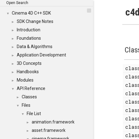
Open Search
c4d
Cinema 4D C++ SDK
▼
SDK Change Notes
►
Introduction
►
Foundations
►
Data & Algorithms
►
Clas
Application Development
►
3D Concepts
►
cla
Handbooks
►
cla
Modules
►
cla
API Reference
▼
cla
Classes
►
cla
Files
▼
cla
File List
▼
cla
animation.framework
►
cla
asset.framework
►
cla
cinema.framework