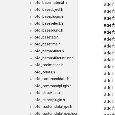
c4d_basematerial.h
►
#de
c4d_baseobject.h
►
#de
c4d_baseplugin.h
►
#de
c4d_baseselect.h
►
#de
c4d_basesound.h
►
#de
c4d_basetag.h
►
#de
c4d_basetime.h
►
#de
c4d_bitmapfilter.h
►
#de
c4d_bitmapfilterstruct.h
►
#de
c4d_canimation.h
►
#de
c4d_colors.h
#de
c4d_commanddata.h
►
#de
c4d_commandplugin.h
#de
c4d_ctrackdata.h
►
#de
c4d_ctrackplugin.h
#de
c4d_customdatatype.h
►
#de
c4d_customdatatypeplugin.h
►