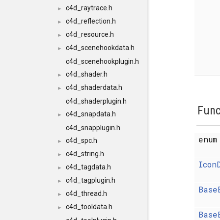
c4d_raytrace.h
►
c4d_reflection.h
►
c4d_resource.h
►
c4d_scenehookdata.h
►
c4d_scenehookplugin.h
c4d_shader.h
►
c4d_shaderdata.h
►
c4d_shaderplugin.h
Func
c4d_snapdata.h
►
c4d_snapplugin.h
enu
c4d_spc.h
►
c4d_string.h
►
Icon
c4d_tagdata.h
►
c4d_tagplugin.h
►
Base
c4d_thread.h
►
c4d_tooldata.h
►
Base