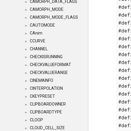
CAMORPH_DATA_FLAGS
►
#de
CAMORPH_MODE
►
#de
CAMORPH_MODE_FLAGS
►
#de
CAUTOMODE
►
#de
CAnim
►
#de
CCURVE
►
#de
CHANNEL
►
#de
CHECKISRUNNING
►
#de
CHECKVALUEFORMAT
►
#de
CHECKVALUERANGE
►
#de
CINEMAINFO
►
#de
CINTERPOLATION
►
#de
CKEYPRESET
►
#de
CLIPBOARDOWNER
►
#de
CLIPBOARDTYPE
►
#de
CLOOP
►
#de
CLOUD_CELL_SIZE
►