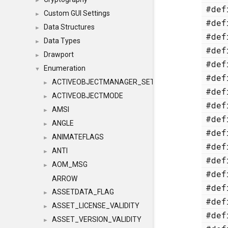
►
#de
Custom GUI Settings
►
#de
Data Structures
►
#de
Data Types
►
#de
Drawport
►
#de
Enumeration
▼
#de
ACTIVEOBJECTMANAGER_SETOBJECTS
►
#de
ACTIVEOBJECTMODE
►
#de
AMSI
►
#de
ANGLE
►
#de
ANIMATEFLAGS
►
#de
ANTI
►
#de
AOM_MSG
►
#de
ARROW
#de
ASSETDATA_FLAG
►
#de
ASSET_LICENSE_VALIDITY
►
#de
ASSET_VERSION_VALIDITY
►