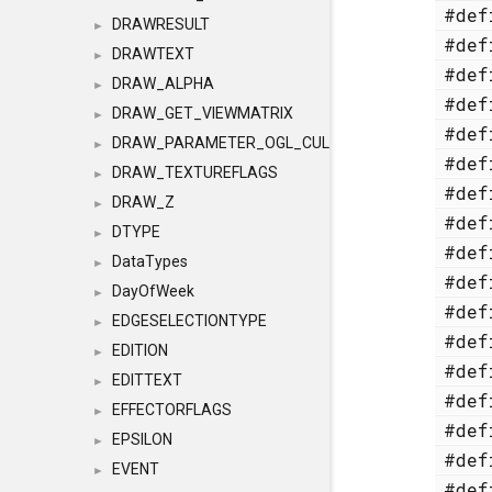
#de
DRAWRESULT
►
#de
DRAWTEXT
►
#de
DRAW_ALPHA
►
#de
DRAW_GET_VIEWMATRIX
►
#de
DRAW_PARAMETER_OGL_CULLING
►
#de
DRAW_TEXTUREFLAGS
►
#de
DRAW_Z
►
#de
DTYPE
►
#de
DataTypes
►
#de
DayOfWeek
►
#de
EDGESELECTIONTYPE
►
#de
EDITION
►
#de
EDITTEXT
►
#de
EFFECTORFLAGS
►
#de
EPSILON
►
#de
EVENT
►
#de