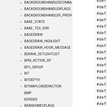
#de
BACKGROUNDHANDLERCOMMAND
►
#de
BACKGROUNDHANDLERFLAGS
►
#de
BACKGROUNDHANDLER_PRIORITY
►
#de
BAKE_STATE
►
#de
BAKE_TEX_ERR
►
#de
BASEDRAW
►
#de
BASEDRAW_HIGHLIGHT
►
#de
BASEDRAW_HOOK_MESSAGE
►
#de
BDRAW_SETLIGHTLIST
►
#de
BFM_ACTION_DP
►
#de
BFV_GROUP
#de
BIT
►
#de
BITDEPTH
►
#de
BITMAPLOADERACTION
►
#de
BMP
#de
BORDER
#de
BRANCHINFOFLAGS
►