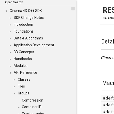
Open Search
RE
Cinema 4D C++ SDK
▼
SDK Change Notes
►
Enumera
Introduction
►
Foundations
►
Data & Algorithms
►
Detai
Application Development
►
3D Concepts
►
Cinem
Handbooks
►
Modules
►
API Reference
▼
Classes
►
Mac
Files
►
Groups
▼
#de
Compression
#de
Container ID
►
#de
Cryptography