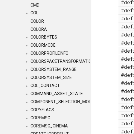
#de
CMD
#de
COL
►
#de
COLOR
#de
COLORA
#de
COLORBYTES
►
#de
COLORMODE
►
#de
COLORPROFILEINFO
►
#de
COLORSPACETRANSFORMATION
►
#de
COLORSYSTEM_RANGE
►
#de
COLORSYSTEM_SIZE
►
#de
COL_CONTACT
►
#de
COMMAND_ASSET_STATE
►
#de
COMPONENT_SELECTION_MODES
►
#de
COPYFLAGS
►
#de
COREMSG
►
#de
COREMSG_CINEMA
►
#de