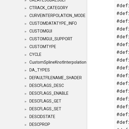
CREATEJOBRESULT
►
#de
CTRACK_CATEGORY
►
#de
CURVEINTERPOLATION_MODE
►
#de
CUSTOMDATATYPE_INFO
►
#de
CUSTOMGUI
►
#de
CUSTOMGUI_SUPPORT
►
#de
CUSTOMTYPE
►
#de
CYCLE
►
#de
CustomSplineKnotInterpolation
►
#de
DA_TYPES
►
#de
DEFAULTFILENAME_SHADER
►
#de
DESCFLAGS_DESC
►
#de
DESCFLAGS_ENABLE
►
#de
DESCFLAGS_GET
►
#de
DESCFLAGS_SET
►
#de
DESCIDSTATE
►
#de
DESCPROP
►