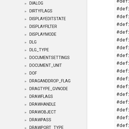
#de
DIALOG
►
#de
DIRTYFLAGS
►
#de
DISPLAYEDITSTATE
►
#de
DISPLAYFILTER
►
#de
DISPLAYMODE
►
#de
DLG
►
#de
DLG_TYPE
►
#de
DOCUMENTSETTINGS
►
#de
DOCUMENT_UNIT
►
#de
DOF
►
#de
DRAGANDDROP_FLAG
►
#de
DRAGTYPE_GVNODE
►
#de
DRAWFLAGS
►
#de
DRAWHANDLE
►
#de
DRAWOBJECT
►
#de
DRAWPASS
►
#de
DRAWPORT_TYPE
►