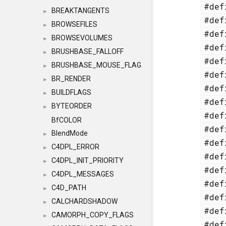
#de
BREAKTANGENTS
►
#de
BROWSEFILES
►
#de
BROWSEVOLUMES
►
#de
BRUSHBASE_FALLOFF
►
#de
BRUSHBASE_MOUSE_FLAG
►
#de
BR_RENDER
►
#de
BUILDFLAGS
►
#de
BYTEORDER
►
#de
BfCOLOR
#de
BlendMode
►
#de
C4DPL_ERROR
►
#de
C4DPL_INIT_PRIORITY
►
#de
C4DPL_MESSAGES
►
#de
C4D_PATH
►
#de
CALCHARDSHADOW
►
#de
CAMORPH_COPY_FLAGS
►
#de