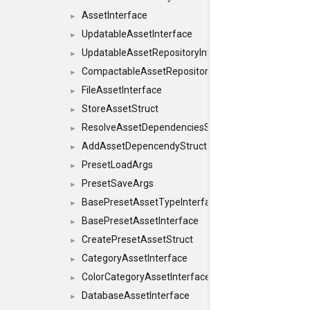
AssetInterface
►
UpdatableAssetInterface
►
UpdatableAssetRepositoryInterface
►
CompactableAssetRepositoryInterface
►
FileAssetInterface
►
StoreAssetStruct
►
ResolveAssetDependenciesStruct
►
AddAssetDepencendyStruct
►
PresetLoadArgs
►
PresetSaveArgs
►
BasePresetAssetTypeInterface
►
BasePresetAssetInterface
►
CreatePresetAssetStruct
►
CategoryAssetInterface
►
ColorCategoryAssetInterface
►
DatabaseAssetInterface
►