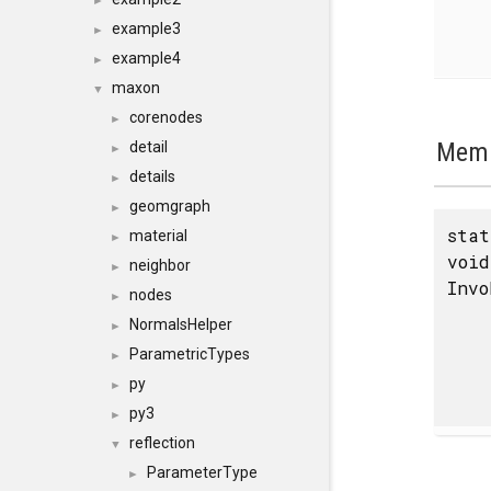
►
example3
►
example4
►
maxon
▼
corenodes
►
Memb
detail
►
details
►
geomgraph
►
stat
material
►
void
neighbor
►
Invo
nodes
►
NormalsHelper
►
ParametricTypes
►
py
►
py3
►
reflection
▼
ParameterType
►