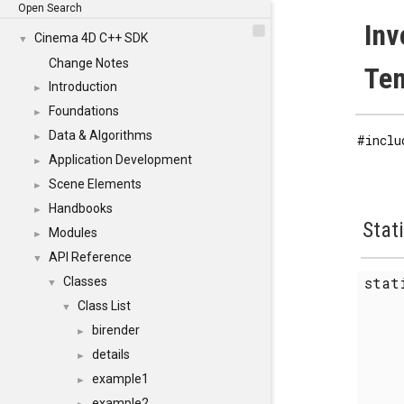
Open Search
Inv
Cinema 4D C++ SDK
▼
Change Notes
Tem
Introduction
►
Foundations
►
Data & Algorithms
►
#inclu
Application Development
►
Scene Elements
►
Handbooks
►
Stat
Modules
►
API Reference
▼
stat
Classes
▼
Class List
▼
birender
►
details
►
example1
►
example2