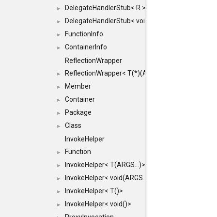
DelegateHandlerStub< R >
►
DelegateHandlerStub< void >
►
FunctionInfo
►
ContainerInfo
►
ReflectionWrapper
ReflectionWrapper< T(*)(ARGS...)>
►
Member
►
Container
►
Package
►
Class
►
InvokeHelper
Function
►
InvokeHelper< T(ARGS...)>
►
InvokeHelper< void(ARGS...)>
►
InvokeHelper< T()>
►
InvokeHelper< void()>
►