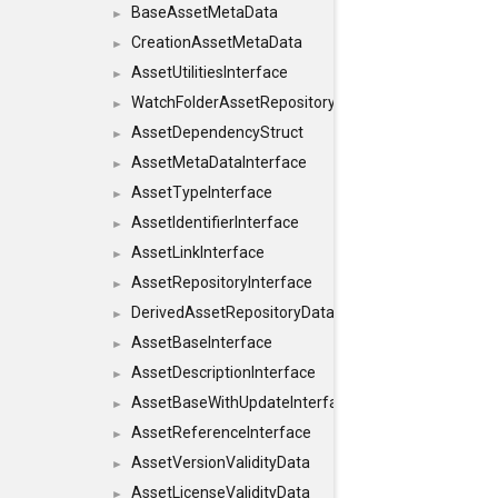
BaseAssetMetaData
►
CreationAssetMetaData
►
AssetUtilitiesInterface
►
WatchFolderAssetRepositoryInterface
►
AssetDependencyStruct
►
AssetMetaDataInterface
►
AssetTypeInterface
►
AssetIdentifierInterface
►
AssetLinkInterface
►
AssetRepositoryInterface
►
DerivedAssetRepositoryDataInterface
►
AssetBaseInterface
►
AssetDescriptionInterface
►
AssetBaseWithUpdateInterface
►
AssetReferenceInterface
►
AssetVersionValidityData
►
AssetLicenseValidityData
►