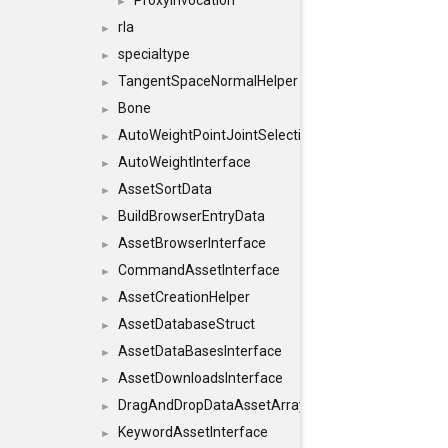
ProxyInvocation
►
rla
►
specialtype
►
TangentSpaceNormalHelper
►
Bone
►
AutoWeightPointJointSelections
►
AutoWeightInterface
►
AssetSortData
►
BuildBrowserEntryData
►
AssetBrowserInterface
►
CommandAssetInterface
►
AssetCreationHelper
►
AssetDatabaseStruct
►
AssetDataBasesInterface
►
AssetDownloadsInterface
►
DragAndDropDataAssetArray
►
KeywordAssetInterface
►