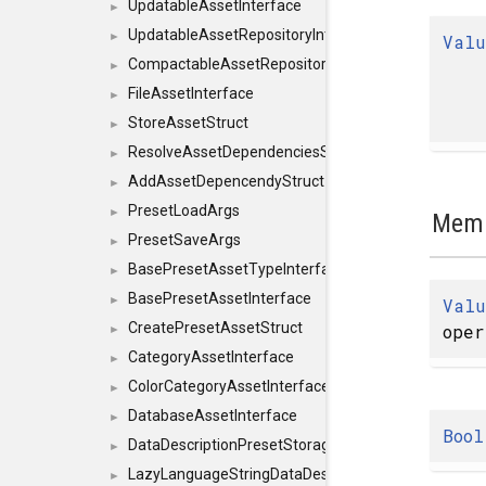
UpdatableAssetInterface
►
UpdatableAssetRepositoryInterface
►
Valu
CompactableAssetRepositoryInterface
►
FileAssetInterface
►
StoreAssetStruct
►
ResolveAssetDependenciesStruct
►
AddAssetDepencendyStruct
►
PresetLoadArgs
►
Memb
PresetSaveArgs
►
BasePresetAssetTypeInterface
►
BasePresetAssetInterface
►
Valu
CreatePresetAssetStruct
oper
►
CategoryAssetInterface
►
ColorCategoryAssetInterface
►
DatabaseAssetInterface
►
Bool
DataDescriptionPresetStorageInterface
►
LazyLanguageStringDataDescriptionDefinitionInterf
►