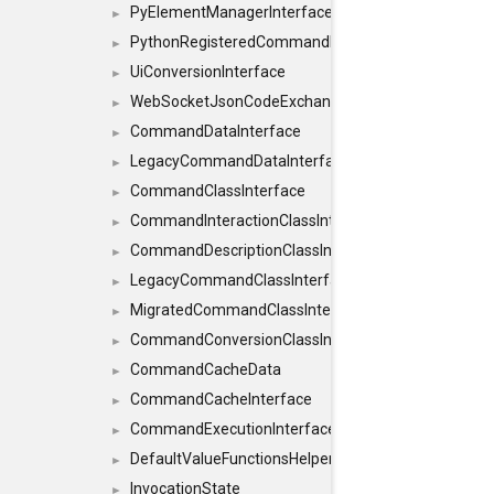
PyElementManagerInterface
►
PythonRegisteredCommandIdsInterface
►
UiConversionInterface
►
WebSocketJsonCodeExchangerInterface
►
CommandDataInterface
►
LegacyCommandDataInterface
►
CommandClassInterface
►
CommandInteractionClassInterface
►
CommandDescriptionClassInterface
►
LegacyCommandClassInterface
►
MigratedCommandClassInterface
►
CommandConversionClassInterface
►
CommandCacheData
►
CommandCacheInterface
►
CommandExecutionInterface
►
DefaultValueFunctionsHelper< const Result< C
►
InvocationState
►