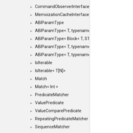
CommandObserverInterface
►
MemoizationCacheInterface
►
ABIParamType
►
ABIParamType< T, typename std::enable_if< STD_
►
ABIParamType< Block< T, STRIDED, MOVE > >
►
ABIParamType< T, typename std::enable_if< STD_I
►
ABIParamType< T, typename std::enable_if< STD_I
►
IsIterable
►
IsIterable< T[N]>
►
Match
►
Match< Int >
►
PredicateMatcher
►
ValuePredicate
►
ValueComparePredicate
►
RepeatingPredicateMatcher
►
SequenceMatcher
►