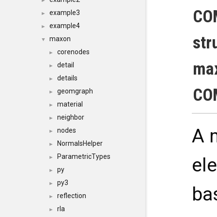
►
CO
example3
►
example4
►
str
maxon
▼
corenodes
►
max
detail
►
details
►
CO
geomgraph
►
material
►
neighbor
►
A m
nodes
►
NormalsHelper
►
ParametricTypes
►
el
py
►
py3
►
ba
reflection
►
rla
►