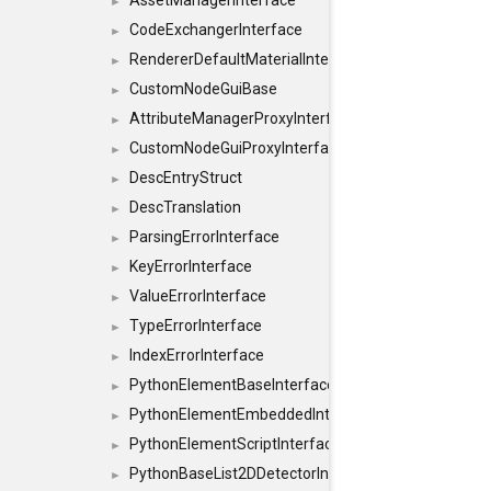
AssetManagerInterface
►
CodeExchangerInterface
►
RendererDefaultMaterialInterface
►
CustomNodeGuiBase
►
AttributeManagerProxyInterface
►
CustomNodeGuiProxyInterface
►
DescEntryStruct
►
DescTranslation
►
ParsingErrorInterface
►
KeyErrorInterface
►
ValueErrorInterface
►
TypeErrorInterface
►
IndexErrorInterface
►
PythonElementBaseInterface
►
PythonElementEmbeddedInterface
►
PythonElementScriptInterface
►
PythonBaseList2DDetectorInterface
►