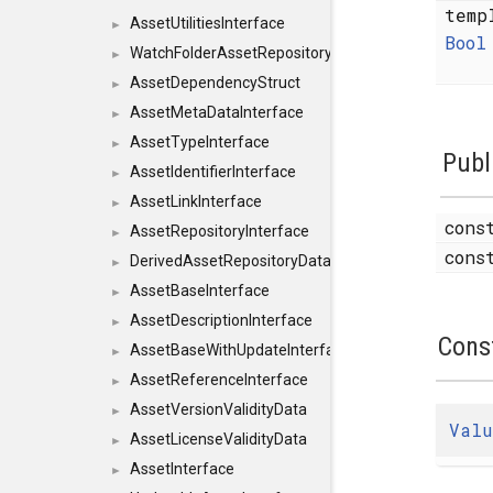
temp
AssetUtilitiesInterface
►
Bool
WatchFolderAssetRepositoryInterface
►
AssetDependencyStruct
►
AssetMetaDataInterface
►
AssetTypeInterface
►
Publ
AssetIdentifierInterface
►
AssetLinkInterface
►
cons
AssetRepositoryInterface
►
cons
DerivedAssetRepositoryDataInterface
►
AssetBaseInterface
►
AssetDescriptionInterface
►
Cons
AssetBaseWithUpdateInterface
►
AssetReferenceInterface
►
AssetVersionValidityData
►
Valu
AssetLicenseValidityData
►
AssetInterface
►