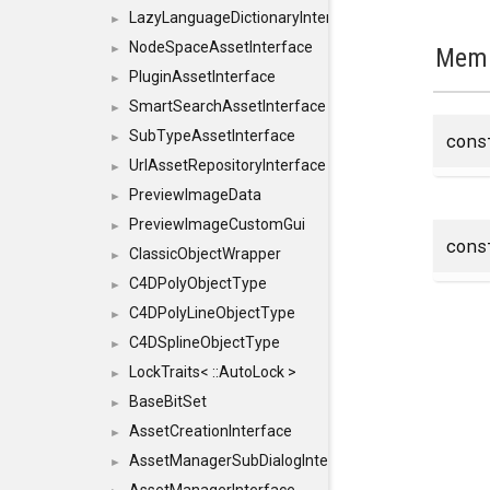
LazyLanguageDictionaryInterface
►
NodeSpaceAssetInterface
►
Memb
PluginAssetInterface
►
SmartSearchAssetInterface
►
SubTypeAssetInterface
cons
►
UrlAssetRepositoryInterface
►
PreviewImageData
►
PreviewImageCustomGui
►
cons
ClassicObjectWrapper
►
C4DPolyObjectType
►
C4DPolyLineObjectType
►
C4DSplineObjectType
►
LockTraits< ::AutoLock >
►
BaseBitSet
►
AssetCreationInterface
►
AssetManagerSubDialogInterface
►