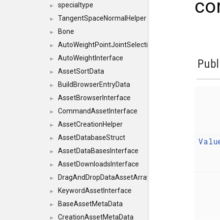
co
specialtype
►
TangentSpaceNormalHelper
►
Bone
►
AutoWeightPointJointSelections
►
AutoWeightInterface
►
Publ
AssetSortData
►
BuildBrowserEntryData
►
AssetBrowserInterface
►
CommandAssetInterface
►
AssetCreationHelper
►
AssetDatabaseStruct
►
Valu
AssetDataBasesInterface
►
AssetDownloadsInterface
►
DragAndDropDataAssetArray
►
KeywordAssetInterface
►
BaseAssetMetaData
►
CreationAssetMetaData
►