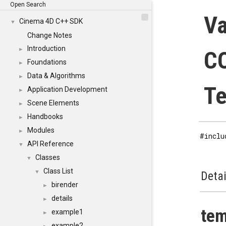
Open Search
Va
Cinema 4D C++ SDK
▼
Change Notes
Introduction
►
C
Foundations
►
Data & Algorithms
►
Te
Application Development
►
Scene Elements
►
Handbooks
►
Modules
►
#inclu
API Reference
▼
Classes
▼
Class List
▼
Detai
birender
►
details
►
tem
example1
►
example2