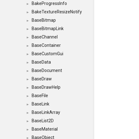
BakeProgressInfo
►
BakeTextureResizeNotify
►
BaseBitmap
►
BaseBitmapLink
►
BaseChannel
►
BaseContainer
►
BaseCustomGui
►
BaseData
►
BaseDocument
►
BaseDraw
►
BaseDrawHelp
►
BaseFile
►
BaseLink
►
BaseLinkArray
►
BaseList2D
►
BaseMaterial
►
BaseObject
►