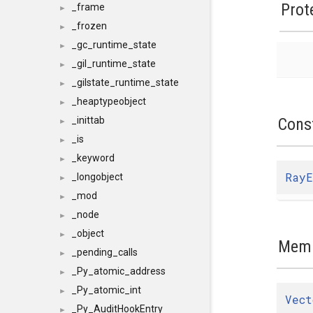
Prot
_frame
►
_frozen
►
_gc_runtime_state
►
_gil_runtime_state
►
_gilstate_runtime_state
►
_heaptypeobject
►
Cons
_inittab
►
_is
►
_keyword
►
RayE
_longobject
►
_mod
►
_node
►
_object
►
Memb
_pending_calls
►
_Py_atomic_address
►
_Py_atomic_int
►
Vect
_Py_AuditHookEntry
►