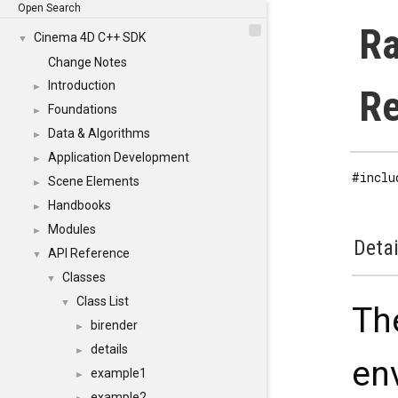
Open Search
Ra
Cinema 4D C++ SDK
▼
Change Notes
Introduction
►
Re
Foundations
►
Data & Algorithms
►
Application Development
►
#inclu
Scene Elements
►
Handbooks
►
Modules
►
Detai
API Reference
▼
Classes
▼
Class List
▼
Th
birender
►
details
►
en
example1
►
example2