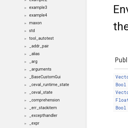
►
En
example3
►
example4
►
th
maxon
►
std
►
tool_autotest
►
_addr_pair
►
_alias
►
Publ
_arg
►
_arguments
►
Vect
_BaseCustomGui
►
Bool
_ceval_runtime_state
►
Vect
_ceval_state
►
Floa
_comprehension
►
Bool
_err_stackitem
►
_excepthandler
►
_expr
►