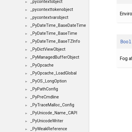
_pycontextobject
►
_pycontexttokenobject
►
Envir
_pycontextvarobject
►
_PyDateTime_BaseDateTime
►
_PyDateTime_BaseTime
►
Bool
_PyDateTime_BaseTZInfo
►
_PyDictViewObject
►
_PyManagedBufferObject
Fog a
►
_PyOpcache
►
_PyOpcache_LoadGlobal
►
_PyOS_LongOption
►
_PyPathConfig
►
_PyPreCmdline
►
_PyTraceMalloc_Config
►
_PyUnicode_Name_CAPI
►
_PyUnicodeWriter
►
_PyWeakReference
►