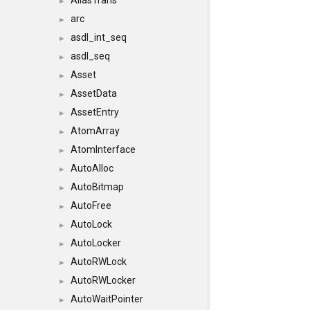
AliasTrans
►
arc
►
asdl_int_seq
►
asdl_seq
►
Asset
►
AssetData
►
AssetEntry
►
AtomArray
►
AtomInterface
►
AutoAlloc
►
AutoBitmap
►
AutoFree
►
AutoLock
►
AutoLocker
►
AutoRWLock
►
AutoRWLocker
►
AutoWaitPointer
►