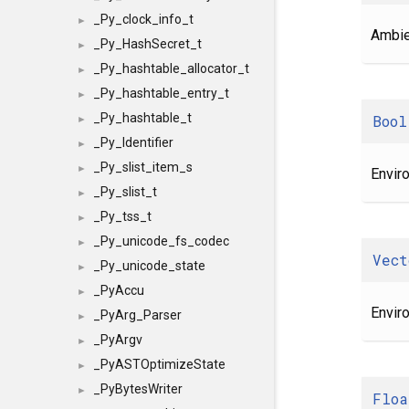
_Py_clock_info_t
►
Ambie
_Py_HashSecret_t
►
_Py_hashtable_allocator_t
►
_Py_hashtable_entry_t
►
_Py_hashtable_t
Bool
►
_Py_Identifier
►
_Py_slist_item_s
►
Envir
_Py_slist_t
►
_Py_tss_t
►
_Py_unicode_fs_codec
►
Vect
_Py_unicode_state
►
_PyAccu
►
Envir
_PyArg_Parser
►
_PyArgv
►
_PyASTOptimizeState
►
_PyBytesWriter
►
Floa