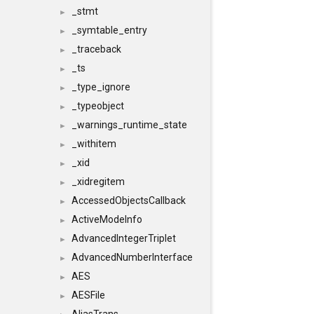
_stmt
►
_symtable_entry
►
_traceback
►
_ts
►
_type_ignore
►
_typeobject
►
_warnings_runtime_state
►
_withitem
►
_xid
►
_xidregitem
►
AccessedObjectsCallback
►
ActiveModeInfo
►
AdvancedIntegerTriplet
►
AdvancedNumberInterface
►
AES
►
AESFile
►