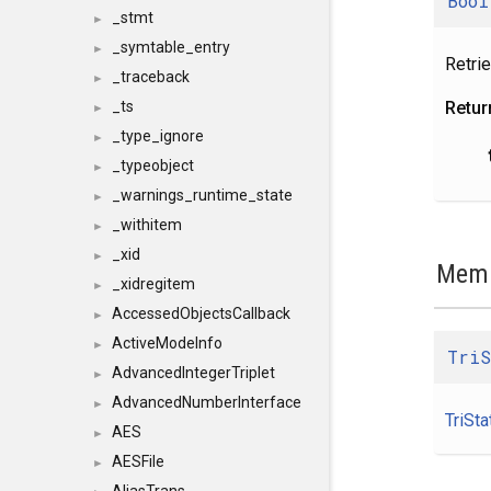
Bool
_stmt
►
_symtable_entry
►
Retri
_traceback
►
Retur
_ts
►
_type_ignore
►
_typeobject
►
_warnings_runtime_state
►
_withitem
►
_xid
►
Memb
_xidregitem
►
AccessedObjectsCallback
►
ActiveModeInfo
►
Tri
AdvancedIntegerTriplet
►
AdvancedNumberInterface
►
TriSta
AES
►
AESFile
►