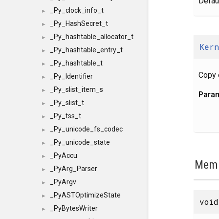
Defaul
_Py_clock_info_t
►
_Py_HashSecret_t
►
_Py_hashtable_allocator_t
►
Ker
_Py_hashtable_entry_t
►
_Py_hashtable_t
►
Copy 
_Py_Identifier
►
_Py_slist_item_s
►
Para
_Py_slist_t
►
_Py_tss_t
►
_Py_unicode_fs_codec
►
_Py_unicode_state
►
_PyAccu
►
Memb
_PyArg_Parser
►
_PyArgv
►
_PyASTOptimizeState
►
void
_PyBytesWriter
►