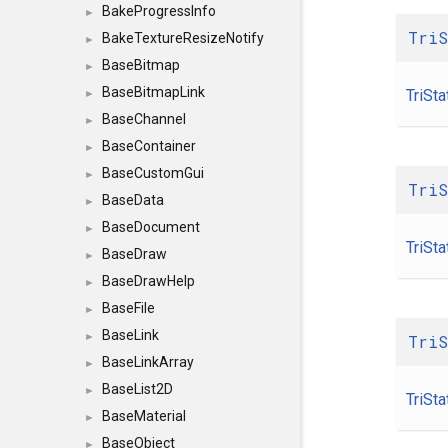
BakeProgressInfo
►
Tri
BakeTextureResizeNotify
►
BaseBitmap
►
BaseBitmapLink
TriSta
►
BaseChannel
►
BaseContainer
►
BaseCustomGui
►
Tri
BaseData
►
BaseDocument
►
TriSta
BaseDraw
►
BaseDrawHelp
►
BaseFile
►
BaseLink
►
Tri
BaseLinkArray
►
BaseList2D
►
TriSta
BaseMaterial
►
BaseObject
►