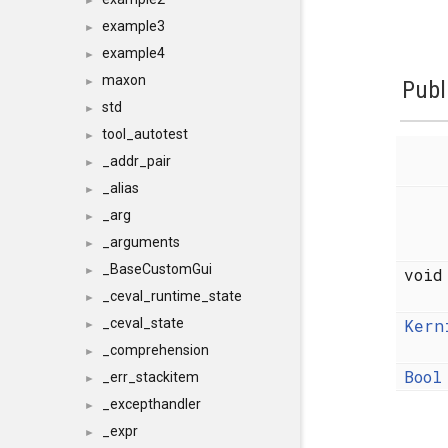
►
example3
►
example4
►
maxon
►
Publ
std
►
tool_autotest
►
_addr_pair
►
_alias
►
_arg
►
_arguments
►
_BaseCustomGui
voi
►
_ceval_runtime_state
►
Kern
_ceval_state
►
_comprehension
►
Bool
_err_stackitem
►
_excepthandler
►
_expr
►