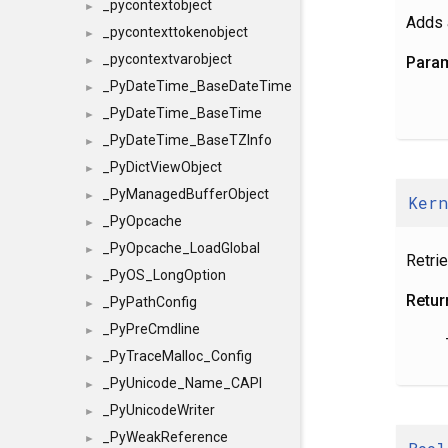
_pycontextobject
►
Adds
_pycontexttokenobject
►
_pycontextvarobject
Para
►
_PyDateTime_BaseDateTime
►
_PyDateTime_BaseTime
►
_PyDateTime_BaseTZInfo
►
_PyDictViewObject
►
_PyManagedBufferObject
►
Ker
_PyOpcache
►
_PyOpcache_LoadGlobal
►
Retri
_PyOS_LongOption
►
Retur
_PyPathConfig
►
_PyPreCmdline
►
_PyTraceMalloc_Config
►
_PyUnicode_Name_CAPI
►
_PyUnicodeWriter
►
_PyWeakReference
►