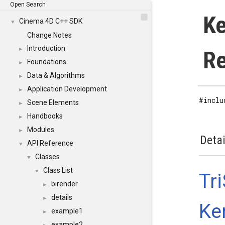
Open Search
Ke
Cinema 4D C++ SDK
▼
Change Notes
Introduction
►
Re
Foundations
►
Data & Algorithms
►
Application Development
►
#inclu
Scene Elements
►
Handbooks
►
Modules
►
Detai
API Reference
▼
Classes
▼
Class List
▼
Tr
birender
►
details
►
Ke
example1
►
example2