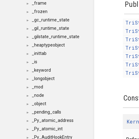
Publ
_frame
►
_frozen
►
_gc_runtime_state
►
TriS
_gil_runtime_state
►
TriS
_gilstate_runtime_state
►
TriS
_heaptypeobject
►
TriS
_inittab
►
TriS
_is
►
TriS
_keyword
►
TriS
_longobject
►
_mod
►
_node
Cons
►
_object
►
_pending_calls
►
_Py_atomic_address
Ker
►
_Py_atomic_int
►
_Py_AuditHookEntry
►