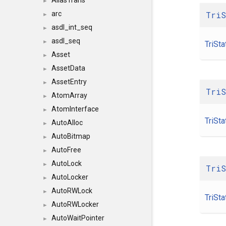
AliasTrans
►
Tri
arc
►
asdl_int_seq
►
asdl_seq
►
TriSta
Asset
►
AssetData
►
AssetEntry
►
Tri
AtomArray
►
AtomInterface
►
TriSta
AutoAlloc
►
AutoBitmap
►
AutoFree
►
AutoLock
►
Tri
AutoLocker
►
AutoRWLock
►
TriSta
AutoRWLocker
►
AutoWaitPointer
►