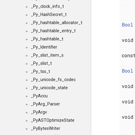
_Py_clock_info_t
►
_Py_HashSecret_t
►
_Py_hashtable_allocator_t
►
Bool
_Py_hashtable_entry_t
►
_Py_hashtable_t
voi
►
_Py_Identifier
►
con
_Py_slist_item_s
►
_Py_slist_t
►
Bool
_Py_tss_t
►
_Py_unicode_fs_codec
►
voi
_Py_unicode_state
►
_PyAccu
►
voi
_PyArg_Parser
►
_PyArgv
►
voi
_PyASTOptimizeState
►
_PyBytesWriter
►