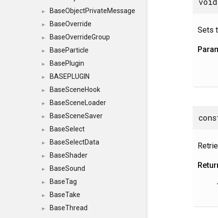
voi
BaseObjectPrivateMessage
►
BaseOverride
►
Sets t
BaseOverrideGroup
►
Para
BaseParticle
►
BasePlugin
►
BASEPLUGIN
►
BaseSceneHook
►
BaseSceneLoader
►
BaseSceneSaver
con
►
BaseSelect
►
BaseSelectData
►
Retrie
BaseShader
►
Retur
BaseSound
►
BaseTag
►
BaseTake
►
BaseThread
►