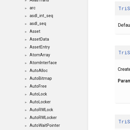
AliasTrans
►
Tri
arc
►
asdl_int_seq
►
asdl_seq
►
Defaul
Asset
►
AssetData
►
AssetEntry
►
Tri
AtomArray
►
AtomInterface
►
Create
AutoAlloc
►
AutoBitmap
►
Para
AutoFree
►
AutoLock
►
AutoLocker
►
AutoRWLock
►
AutoRWLocker
►
Tri
AutoWaitPointer
►