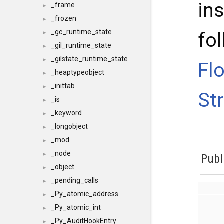
ins
_frame
►
_frozen
►
_gc_runtime_state
fo
►
_gil_runtime_state
►
_gilstate_runtime_state
►
Fl
_heaptypeobject
►
_inittab
►
St
_is
►
_keyword
►
_longobject
►
_mod
►
_node
►
Publ
_object
►
_pending_calls
►
_Py_atomic_address
►
_Py_atomic_int
►
_Py_AuditHookEntry
►