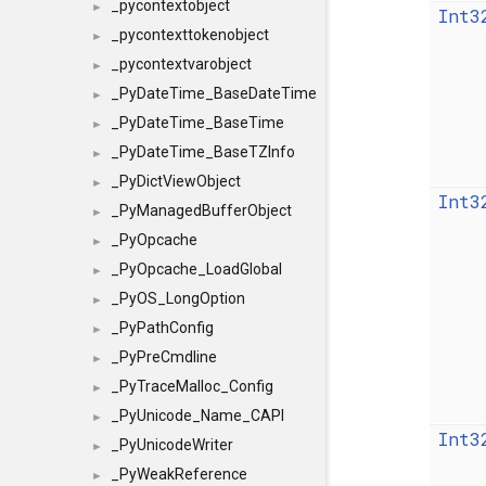
_pycontextobject
►
Int3
_pycontexttokenobject
►
_pycontextvarobject
►
_PyDateTime_BaseDateTime
►
_PyDateTime_BaseTime
►
_PyDateTime_BaseTZInfo
►
_PyDictViewObject
►
Int3
_PyManagedBufferObject
►
_PyOpcache
►
_PyOpcache_LoadGlobal
►
_PyOS_LongOption
►
_PyPathConfig
►
_PyPreCmdline
►
_PyTraceMalloc_Config
►
_PyUnicode_Name_CAPI
►
Int3
_PyUnicodeWriter
►
_PyWeakReference
►