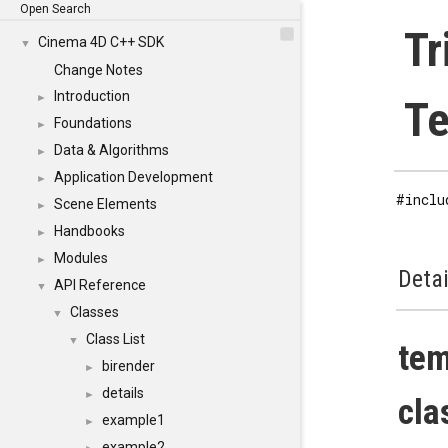
Open Search
Tr
Cinema 4D C++ SDK
▼
Change Notes
Introduction
►
Te
Foundations
►
Data & Algorithms
►
Application Development
►
#inclu
Scene Elements
►
Handbooks
►
Modules
►
Detai
API Reference
▼
Classes
▼
Class List
▼
tem
birender
►
details
►
cla
example1
►
example2