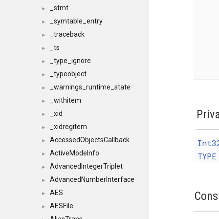
_stmt
►
_symtable_entry
►
_traceback
►
_ts
►
_type_ignore
►
_typeobject
►
_warnings_runtime_state
►
_withitem
►
Priv
_xid
►
_xidregitem
►
AccessedObjectsCallback
►
Int3
ActiveModeInfo
►
TYPE
AdvancedIntegerTriplet
►
AdvancedNumberInterface
►
AES
Cons
►
AESFile
►