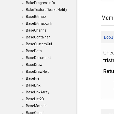
BakeProgressInfo
►
BakeTextureResizeNotify
►
Memb
BaseBitmap
►
BaseBitmapLink
►
BaseChannel
►
Bool
BaseContainer
►
BaseCustomGui
►
BaseData
Chec
►
BaseDocument
►
tris
BaseDraw
►
Retu
BaseDrawHelp
►
BaseFile
►
BaseLink
►
BaseLinkArray
►
BaseList2D
►
BaseMaterial
►
BaseObject
►