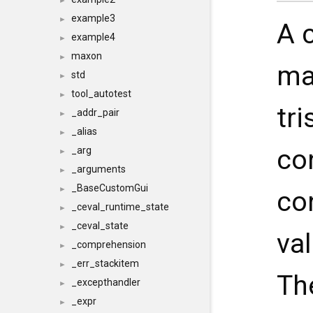
►
example3
►
A 
example4
►
maxon
►
ma
std
►
tool_autotest
►
tri
_addr_pair
►
_alias
►
con
_arg
►
_arguments
►
_BaseCustomGui
►
co
_ceval_runtime_state
►
_ceval_state
►
val
_comprehension
►
_err_stackitem
►
Th
_excepthandler
►
_expr
►