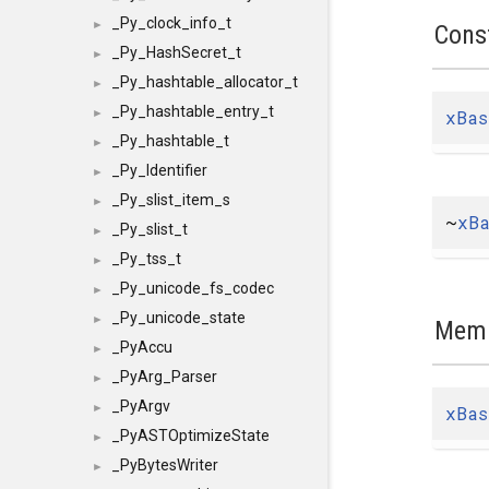
_Py_clock_info_t
►
Cons
_Py_HashSecret_t
►
_Py_hashtable_allocator_t
►
_Py_hashtable_entry_t
xBas
►
_Py_hashtable_t
►
_Py_Identifier
►
_Py_slist_item_s
►
~
xB
_Py_slist_t
►
_Py_tss_t
►
_Py_unicode_fs_codec
►
_Py_unicode_state
►
Memb
_PyAccu
►
_PyArg_Parser
►
_PyArgv
►
xBas
_PyASTOptimizeState
►
_PyBytesWriter
►