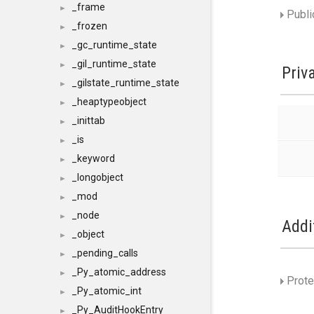
_frame
►
Publi
_frozen
►
_gc_runtime_state
►
_gil_runtime_state
►
Priv
_gilstate_runtime_state
►
_heaptypeobject
►
_inittab
►
_is
►
_keyword
►
_longobject
►
_mod
►
_node
►
Addi
_object
►
_pending_calls
►
_Py_atomic_address
►
Prote
_Py_atomic_int
►
_Py_AuditHookEntry
►