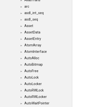
AliasTrans
►
arc
►
asdl_int_seq
►
asdl_seq
►
Asset
►
AssetData
►
AssetEntry
►
AtomArray
►
AtomInterface
►
AutoAlloc
►
AutoBitmap
►
AutoFree
►
AutoLock
►
AutoLocker
►
AutoRWLock
►
AutoRWLocker
►
AutoWaitPointer
►