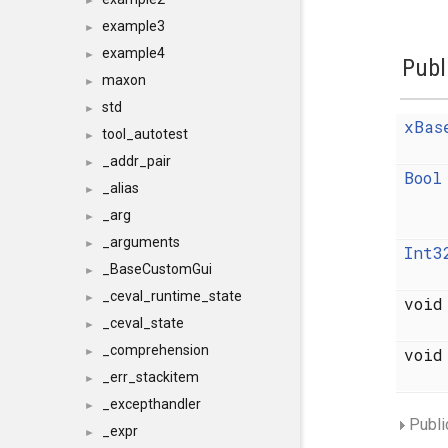
►
example3
►
example4
►
Publ
maxon
►
std
►
xBas
tool_autotest
►
_addr_pair
►
Bool
_alias
►
_arg
►
_arguments
►
Int3
_BaseCustomGui
►
_ceval_runtime_state
►
voi
_ceval_state
►
_comprehension
voi
►
_err_stackitem
►
_excepthandler
►
Publi
_expr
►