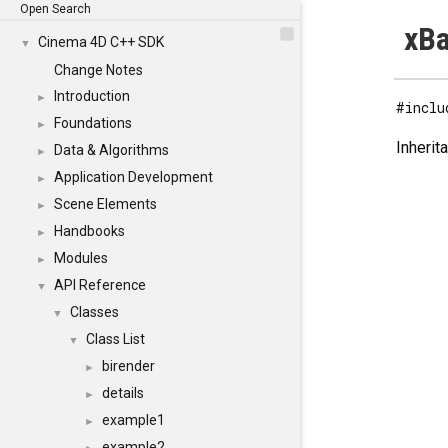
Open Search
xBa
Cinema 4D C++ SDK
▼
Change Notes
Introduction
►
#inclu
Foundations
►
Inherit
Data & Algorithms
►
Application Development
►
Scene Elements
►
Handbooks
►
Modules
►
API Reference
▼
Classes
▼
Class List
▼
birender
►
details
►
example1
►
example2