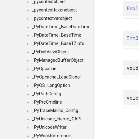
_pycontextobject
►
Bool
_pycontexttokenobject
►
_pycontextvarobject
►
_PyDateTime_BaseDateTime
►
_PyDateTime_BaseTime
►
Int3
_PyDateTime_BaseTZInfo
►
_PyDictViewObject
►
_PyManagedBufferObject
►
void
_PyOpcache
►
_PyOpcache_LoadGlobal
►
_PyOS_LongOption
►
_PyPathConfig
►
void
_PyPreCmdline
►
_PyTraceMalloc_Config
►
_PyUnicode_Name_CAPI
►
_PyUnicodeWriter
►
_PyWeakReference
►