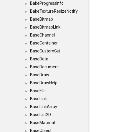
BakeProgressInfo
►
BakeTextureResizeNotify
►
BaseBitmap
►
BaseBitmapLink
►
BaseChannel
►
BaseContainer
►
BaseCustomGui
►
BaseData
►
BaseDocument
►
BaseDraw
►
BaseDrawHelp
►
BaseFile
►
BaseLink
►
BaseLinkArray
►
BaseList2D
►
BaseMaterial
►
BaseObject
►