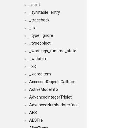
_stmt
►
_symtable_entry
►
_traceback
►
_ts
►
_type_ignore
►
_typeobject
►
_warnings_runtime_state
►
_withitem
►
_xid
►
_xidregitem
►
AccessedObjectsCallback
►
ActiveModeInfo
►
AdvancedIntegerTriplet
►
AdvancedNumberInterface
►
AES
►
AESFile
►