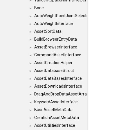
TangentSpaceNormalHelper
►
Bone
►
AutoWeightPointJointSelections
►
AutoWeightInterface
►
AssetSortData
►
BuildBrowserEntryData
►
AssetBrowserInterface
►
CommandAssetInterface
►
AssetCreationHelper
►
AssetDatabaseStruct
►
AssetDataBasesInterface
►
AssetDownloadsInterface
►
DragAndDropDataAssetArray
►
KeywordAssetInterface
►
BaseAssetMetaData
►
CreationAssetMetaData
►
AssetUtilitiesInterface
►