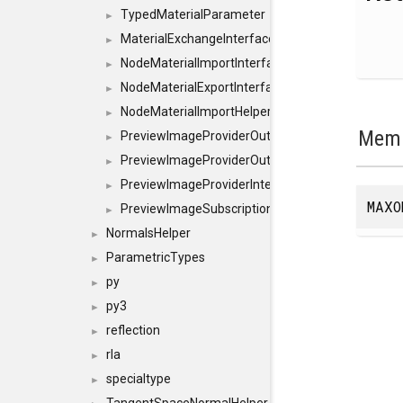
TypedMaterialParameter
►
MaterialExchangeInterface
►
NodeMaterialImportInterface
►
NodeMaterialExportInterface
►
NodeMaterialImportHelperInterface
►
Memb
PreviewImageProviderOutputImage
►
PreviewImageProviderOutput
►
PreviewImageProviderInterface
►
MAXO
PreviewImageSubscriptionInterface
►
NormalsHelper
►
ParametricTypes
►
py
►
py3
►
reflection
►
rla
►
specialtype
►