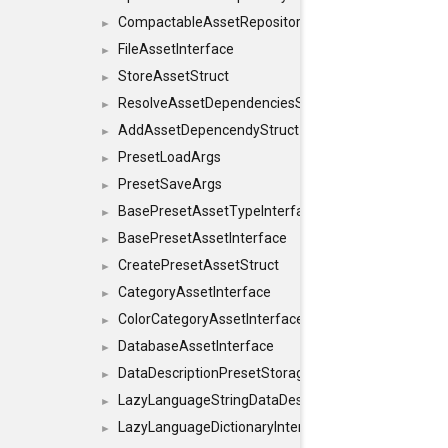
CompactableAssetRepositoryInterface
►
FileAssetInterface
►
StoreAssetStruct
►
ResolveAssetDependenciesStruct
►
AddAssetDepencendyStruct
►
PresetLoadArgs
►
PresetSaveArgs
►
BasePresetAssetTypeInterface
►
BasePresetAssetInterface
►
CreatePresetAssetStruct
►
CategoryAssetInterface
►
ColorCategoryAssetInterface
►
DatabaseAssetInterface
►
DataDescriptionPresetStorageInterface
►
LazyLanguageStringDataDescriptionDefinitionInterf
►
LazyLanguageDictionaryInterface
►