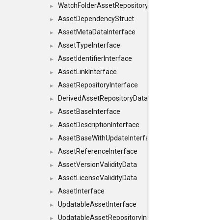
WatchFolderAssetRepositoryInterface
►
AssetDependencyStruct
►
AssetMetaDataInterface
►
AssetTypeInterface
►
AssetIdentifierInterface
►
AssetLinkInterface
►
AssetRepositoryInterface
►
DerivedAssetRepositoryDataInterface
►
AssetBaseInterface
►
AssetDescriptionInterface
►
AssetBaseWithUpdateInterface
►
AssetReferenceInterface
►
AssetVersionValidityData
►
AssetLicenseValidityData
►
AssetInterface
►
UpdatableAssetInterface
►
UpdatableAssetRepositoryInterface
►