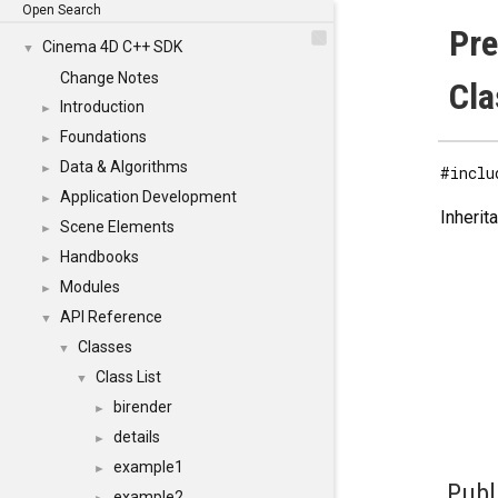
Open Search
Pre
Cinema 4D C++ SDK
▼
Change Notes
Cla
Introduction
►
Foundations
►
Data & Algorithms
►
#inclu
Application Development
►
Inherit
Scene Elements
►
Handbooks
►
Modules
►
API Reference
▼
Classes
▼
Class List
▼
birender
►
details
►
example1
►
Publ
example2