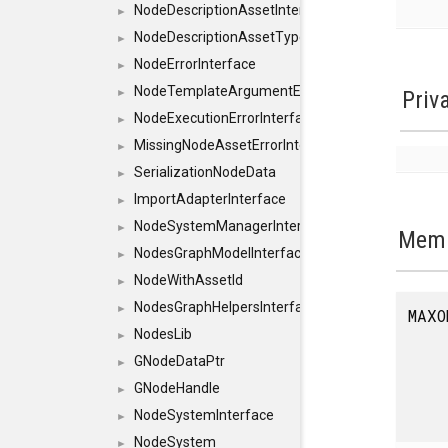
NodeDescriptionAssetInterface
►
NodeDescriptionAssetTypeInterface
►
NodeErrorInterface
►
NodeTemplateArgumentErrorInterface
►
Priv
NodeExecutionErrorInterface
►
MissingNodeAssetErrorInterface
►
SerializationNodeData
►
ImportAdapterInterface
►
NodeSystemManagerInterface
►
Memb
NodesGraphModelInterface
►
NodeWithAssetId
►
NodesGraphHelpersInterface
►
MAXO
NodesLib
►
GNodeDataPtr
►
GNodeHandle
►
NodeSystemInterface
►
NodeSystem
►