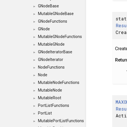
GNodeBase
►
MutableGNodeBase
►
sta
GNodeFunctions
►
Resu
GNode
►
Crea
MutableGNodeFunctions
►
MutableGNode
►
Create
GNodeIteratorBase
►
Retur
GNodeIterator
►
NodeFunctions
►
Node
►
MutableNodeFunctions
►
MutableNode
►
MutableRoot
►
MAXO
PortListFunctions
►
Resu
PortList
►
Acti
MutablePortListFunctions
►