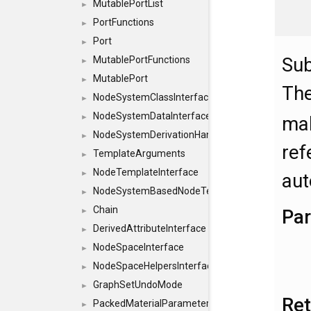
MutablePortList
►
PortFunctions
►
Port
►
Sub
MutablePortFunctions
►
MutablePort
►
The
NodeSystemClassInterface
►
NodeSystemDataInterface
►
mak
NodeSystemDerivationHandlerInterface
►
ref
TemplateArguments
►
NodeTemplateInterface
►
aut
NodeSystemBasedNodeTemplateInterface
►
Chain
Pa
►
DerivedAttributeInterface
►
NodeSpaceInterface
►
NodeSpaceHelpersInterface
►
GraphSetUndoMode
►
Re
PackedMaterialParameter
►