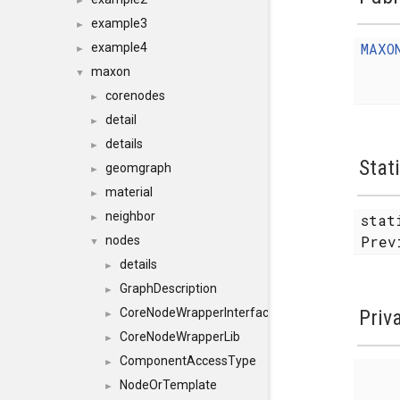
►
example3
►
MAXO
example4
►
maxon
▼
corenodes
►
detail
►
details
►
Stat
geomgraph
►
material
►
neighbor
sta
►
Prev
nodes
▼
details
►
GraphDescription
►
CoreNodeWrapperInterface
Priv
►
CoreNodeWrapperLib
►
ComponentAccessType
►
NodeOrTemplate
►