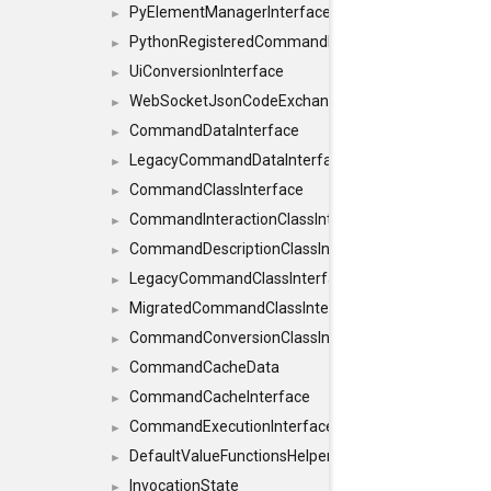
PyElementManagerInterface
►
PythonRegisteredCommandIdsInterface
►
UiConversionInterface
►
WebSocketJsonCodeExchangerInterface
►
CommandDataInterface
►
LegacyCommandDataInterface
►
CommandClassInterface
►
CommandInteractionClassInterface
►
CommandDescriptionClassInterface
►
LegacyCommandClassInterface
►
MigratedCommandClassInterface
►
CommandConversionClassInterface
►
CommandCacheData
►
CommandCacheInterface
►
CommandExecutionInterface
►
DefaultValueFunctionsHelper< const Result< C
►
InvocationState
►