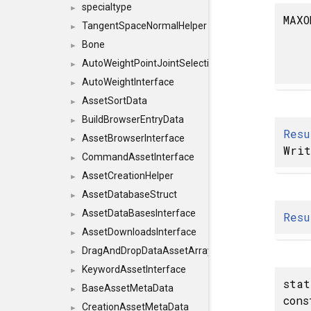
specialtype
►
MAXO
TangentSpaceNormalHelper
►
Bone
►
AutoWeightPointJointSelections
►
AutoWeightInterface
►
AssetSortData
►
BuildBrowserEntryData
►
Resu
AssetBrowserInterface
►
Wri
CommandAssetInterface
►
AssetCreationHelper
►
AssetDatabaseStruct
►
AssetDataBasesInterface
Resu
►
AssetDownloadsInterface
►
DragAndDropDataAssetArray
►
KeywordAssetInterface
►
sta
BaseAssetMetaData
►
con
CreationAssetMetaData
►