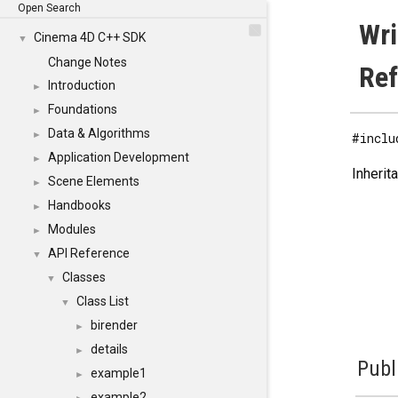
Open Search
Wri
Cinema 4D C++ SDK
▼
Change Notes
Re
Introduction
►
Foundations
►
Data & Algorithms
►
#inclu
Application Development
►
Inherit
Scene Elements
►
Handbooks
►
Modules
►
API Reference
▼
Classes
▼
Class List
▼
birender
►
details
►
Publ
example1
►
example2