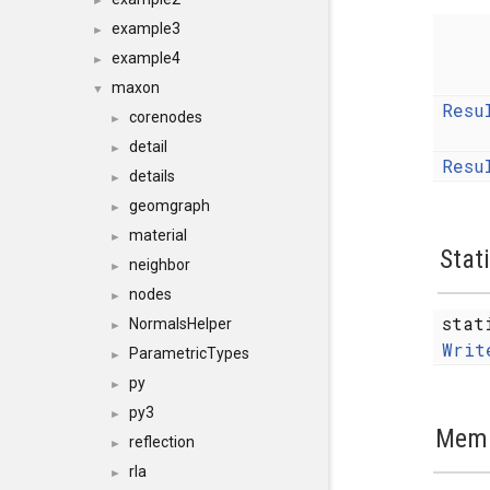
►
example3
►
example4
►
maxon
▼
Resu
corenodes
►
detail
►
Resu
details
►
geomgraph
►
material
►
Stat
neighbor
►
nodes
►
sta
NormalsHelper
►
Writ
ParametricTypes
►
py
►
py3
►
Memb
reflection
►
rla
►