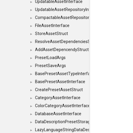
UpdatableAssetInterface
►
UpdatableAssetRepositoryInterface
►
CompactableAssetRepositoryInterface
►
FileAssetInterface
►
StoreAssetStruct
►
ResolveAssetDependenciesStruct
►
AddAssetDepencendyStruct
►
PresetLoadArgs
►
PresetSaveArgs
►
BasePresetAssetTypeInterface
►
BasePresetAssetInterface
►
CreatePresetAssetStruct
►
CategoryAssetInterface
►
ColorCategoryAssetInterface
►
DatabaseAssetInterface
►
DataDescriptionPresetStorageInterface
►
LazyLanguageStringDataDescriptionDefinitionInterf
►