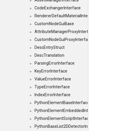
AssetManagerInterface
►
CodeExchangerInterface
►
RendererDefaultMaterialInterface
►
CustomNodeGuiBase
►
AttributeManagerProxyInterface
►
CustomNodeGuiProxyInterface
►
DescEntryStruct
►
DescTranslation
►
ParsingErrorInterface
►
KeyErrorInterface
►
ValueErrorInterface
►
TypeErrorInterface
►
IndexErrorInterface
►
PythonElementBaseInterface
►
PythonElementEmbeddedInterface
►
PythonElementScriptInterface
►
PythonBaseList2DDetectorInterface
►