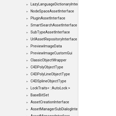
LazyLanguageDictionaryInterface
►
NodeSpaceAssetInterface
►
PluginAssetInterface
►
SmartSearchAssetInterface
►
SubTypeAssetInterface
►
UrlAssetRepositoryInterface
►
PreviewImageData
►
PreviewImageCustomGui
►
ClassicObjectWrapper
►
C4DPolyObjectType
►
C4DPolyLineObjectType
►
C4DSplineObjectType
►
LockTraits< ::AutoLock >
►
BaseBitSet
►
AssetCreationInterface
►
AssetManagerSubDialogInterface
►