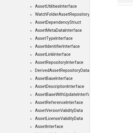
AssetUtilitiesInterface
►
WatchFolderAssetRepositoryInterface
►
AssetDependencyStruct
►
AssetMetaDataInterface
►
AssetTypeInterface
►
AssetIdentifierInterface
►
AssetLinkInterface
►
AssetRepositoryInterface
►
DerivedAssetRepositoryDataInterface
►
AssetBaseInterface
►
AssetDescriptionInterface
►
AssetBaseWithUpdateInterface
►
AssetReferenceInterface
►
AssetVersionValidityData
►
AssetLicenseValidityData
►
AssetInterface
►