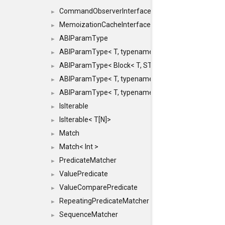
CommandObserverInterface
►
MemoizationCacheInterface
►
ABIParamType
►
ABIParamType< T, typename std::enable_if< STD_
►
ABIParamType< Block< T, STRIDED, MOVE > >
►
ABIParamType< T, typename std::enable_if< STD_I
►
ABIParamType< T, typename std::enable_if< STD_I
►
IsIterable
►
IsIterable< T[N]>
►
Match
►
Match< Int >
►
PredicateMatcher
►
ValuePredicate
►
ValueComparePredicate
►
RepeatingPredicateMatcher
►
SequenceMatcher
►