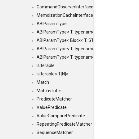
CommandObserverInterface
►
MemoizationCacheInterface
►
ABIParamType
►
ABIParamType< T, typename std::enable_if< STD_
►
ABIParamType< Block< T, STRIDED, MOVE > >
►
ABIParamType< T, typename std::enable_if< STD_I
►
ABIParamType< T, typename std::enable_if< STD_I
►
IsIterable
►
IsIterable< T[N]>
►
Match
►
Match< Int >
►
PredicateMatcher
►
ValuePredicate
►
ValueComparePredicate
►
RepeatingPredicateMatcher
►
SequenceMatcher
►