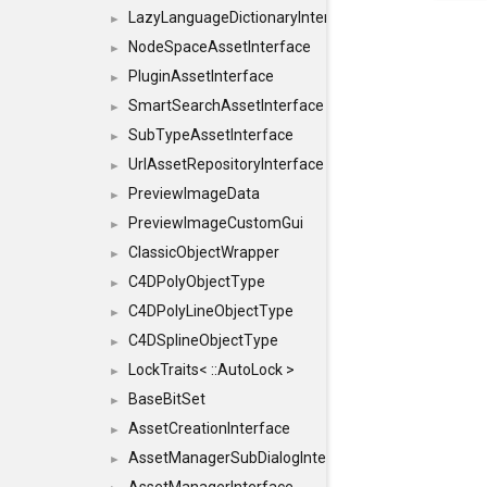
LazyLanguageDictionaryInterface
►
NodeSpaceAssetInterface
►
PluginAssetInterface
►
SmartSearchAssetInterface
►
SubTypeAssetInterface
►
UrlAssetRepositoryInterface
►
PreviewImageData
►
PreviewImageCustomGui
►
ClassicObjectWrapper
►
C4DPolyObjectType
►
C4DPolyLineObjectType
►
C4DSplineObjectType
►
LockTraits< ::AutoLock >
►
BaseBitSet
►
AssetCreationInterface
►
AssetManagerSubDialogInterface
►