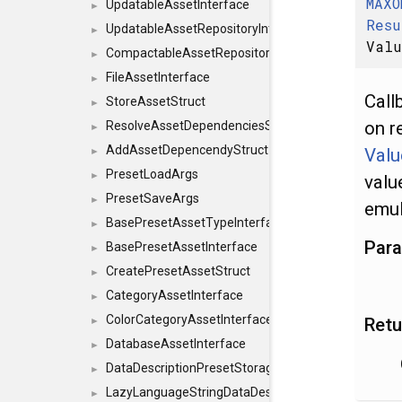
MAXO
UpdatableAssetInterface
►
Resu
UpdatableAssetRepositoryInterface
►
Valu
CompactableAssetRepositoryInterface
►
FileAssetInterface
►
Call
StoreAssetStruct
►
on r
ResolveAssetDependenciesStruct
►
AddAssetDepencendyStruct
Valu
►
PresetLoadArgs
►
valu
PresetSaveArgs
►
emul
BasePresetAssetTypeInterface
►
Par
BasePresetAssetInterface
►
CreatePresetAssetStruct
►
CategoryAssetInterface
►
ColorCategoryAssetInterface
Retu
►
DatabaseAssetInterface
►
DataDescriptionPresetStorageInterface
►
LazyLanguageStringDataDescriptionDefinitionInterf
►