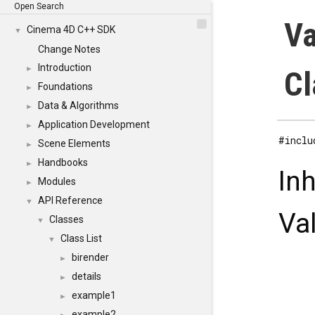
Open Search
Va
Cinema 4D C++ SDK
▼
Change Notes
Introduction
►
Cl
Foundations
►
Data & Algorithms
►
Application Development
►
#inclu
Scene Elements
►
Handbooks
►
In
Modules
►
API Reference
▼
Va
Classes
▼
Class List
▼
birender
►
details
►
example1
►
example2