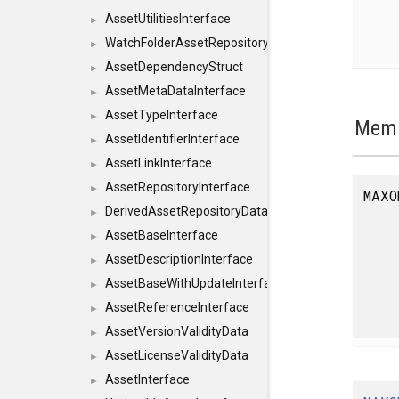
AssetUtilitiesInterface
►
WatchFolderAssetRepositoryInterface
►
AssetDependencyStruct
►
AssetMetaDataInterface
►
AssetTypeInterface
►
Memb
AssetIdentifierInterface
►
AssetLinkInterface
►
AssetRepositoryInterface
►
MAXO
DerivedAssetRepositoryDataInterface
►
AssetBaseInterface
►
AssetDescriptionInterface
►
AssetBaseWithUpdateInterface
►
AssetReferenceInterface
►
AssetVersionValidityData
►
AssetLicenseValidityData
►
AssetInterface
►