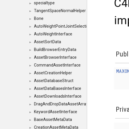
C4
specialtype
►
TangentSpaceNormalHelper
►
im
Bone
►
AutoWeightPointJointSelections
►
AutoWeightInterface
►
AssetSortData
►
BuildBrowserEntryData
►
Publ
AssetBrowserInterface
►
CommandAssetInterface
►
MAXO
AssetCreationHelper
►
AssetDatabaseStruct
►
AssetDataBasesInterface
►
AssetDownloadsInterface
►
DragAndDropDataAssetArray
►
Priv
KeywordAssetInterface
►
BaseAssetMetaData
►
CreationAssetMetaData
►