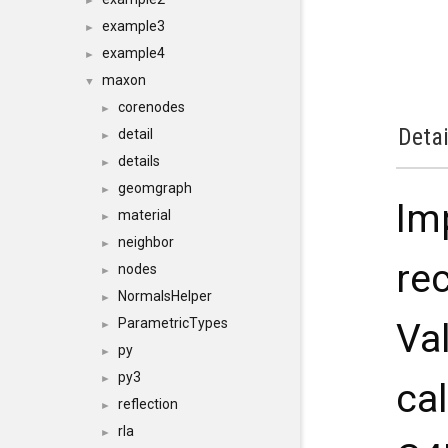
►
example3
►
example4
►
maxon
▼
corenodes
►
Detai
detail
►
details
►
geomgraph
►
Im
material
►
neighbor
►
re
nodes
►
NormalsHelper
►
ParametricTypes
Va
►
py
►
py3
►
ca
reflection
►
rla
►