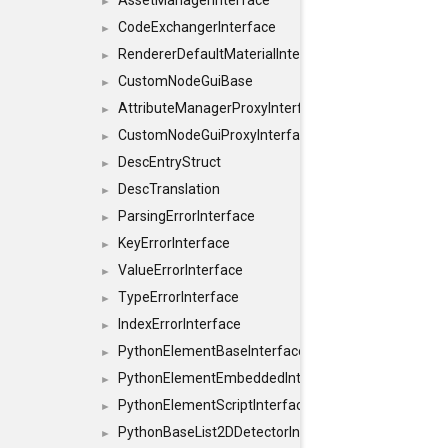
AssetManagerInterface
►
CodeExchangerInterface
►
RendererDefaultMaterialInterface
►
CustomNodeGuiBase
►
AttributeManagerProxyInterface
►
CustomNodeGuiProxyInterface
►
DescEntryStruct
►
DescTranslation
►
ParsingErrorInterface
►
KeyErrorInterface
►
ValueErrorInterface
►
TypeErrorInterface
►
IndexErrorInterface
►
PythonElementBaseInterface
►
PythonElementEmbeddedInterface
►
PythonElementScriptInterface
►
PythonBaseList2DDetectorInterface
►