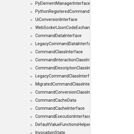
PyElementManagerInterface
►
PythonRegisteredCommandIdsInterface
►
UiConversionInterface
►
WebSocketJsonCodeExchangerInterface
►
CommandDataInterface
►
LegacyCommandDataInterface
►
CommandClassInterface
►
CommandInteractionClassInterface
►
CommandDescriptionClassInterface
►
LegacyCommandClassInterface
►
MigratedCommandClassInterface
►
CommandConversionClassInterface
►
CommandCacheData
►
CommandCacheInterface
►
CommandExecutionInterface
►
DefaultValueFunctionsHelper< const Result< C
►
InvocationState
►