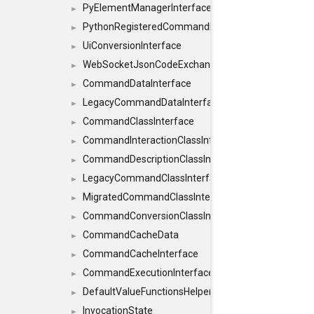
PyElementManagerInterface
►
PythonRegisteredCommandIdsInterface
►
UiConversionInterface
►
WebSocketJsonCodeExchangerInterface
►
CommandDataInterface
►
LegacyCommandDataInterface
►
CommandClassInterface
►
CommandInteractionClassInterface
►
CommandDescriptionClassInterface
►
LegacyCommandClassInterface
►
MigratedCommandClassInterface
►
CommandConversionClassInterface
►
CommandCacheData
►
CommandCacheInterface
►
CommandExecutionInterface
►
DefaultValueFunctionsHelper< const Result< C
►
InvocationState
►