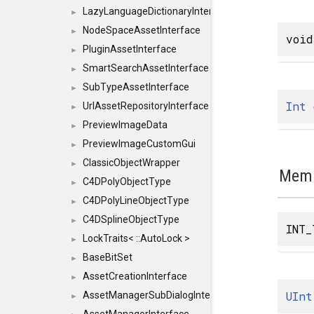
LazyLanguageDictionaryInterface
►
NodeSpaceAssetInterface
►
void
PluginAssetInterface
►
SmartSearchAssetInterface
►
SubTypeAssetInterface
►
Int
UrlAssetRepositoryInterface
►
PreviewImageData
►
PreviewImageCustomGui
►
ClassicObjectWrapper
►
Memb
C4DPolyObjectType
►
C4DPolyLineObjectType
►
C4DSplineObjectType
►
INT_
LockTraits< ::AutoLock >
►
BaseBitSet
►
AssetCreationInterface
►
UInt
AssetManagerSubDialogInterface
►