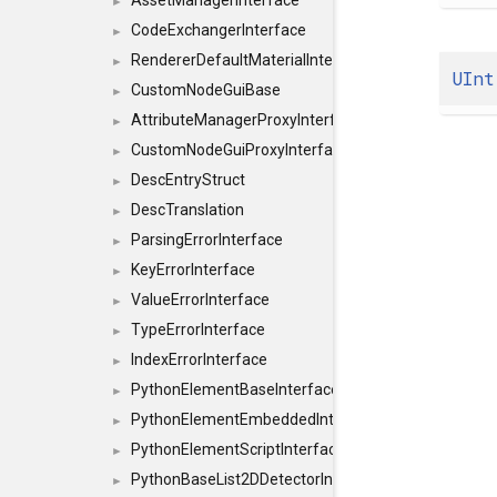
AssetManagerInterface
►
CodeExchangerInterface
►
RendererDefaultMaterialInterface
►
UInt
CustomNodeGuiBase
►
AttributeManagerProxyInterface
►
CustomNodeGuiProxyInterface
►
DescEntryStruct
►
DescTranslation
►
ParsingErrorInterface
►
KeyErrorInterface
►
ValueErrorInterface
►
TypeErrorInterface
►
IndexErrorInterface
►
PythonElementBaseInterface
►
PythonElementEmbeddedInterface
►
PythonElementScriptInterface
►
PythonBaseList2DDetectorInterface
►