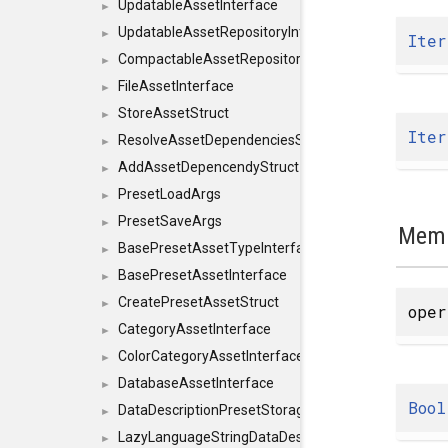
UpdatableAssetInterface
►
UpdatableAssetRepositoryInterface
►
Iter
CompactableAssetRepositoryInterface
►
FileAssetInterface
►
StoreAssetStruct
►
Iter
ResolveAssetDependenciesStruct
►
AddAssetDepencendyStruct
►
PresetLoadArgs
►
PresetSaveArgs
►
Memb
BasePresetAssetTypeInterface
►
BasePresetAssetInterface
►
CreatePresetAssetStruct
►
ope
CategoryAssetInterface
►
ColorCategoryAssetInterface
►
DatabaseAssetInterface
►
Bool
DataDescriptionPresetStorageInterface
►
LazyLanguageStringDataDescriptionDefinitionInterf
►