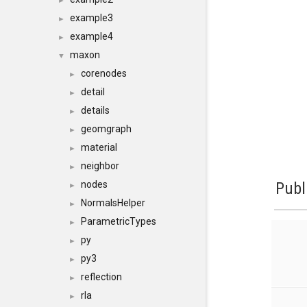
►
example3
►
example4
►
maxon
▼
corenodes
►
detail
►
details
►
geomgraph
►
material
►
neighbor
►
nodes
Publ
►
NormalsHelper
►
ParametricTypes
►
py
►
py3
►
reflection
►
rla
►