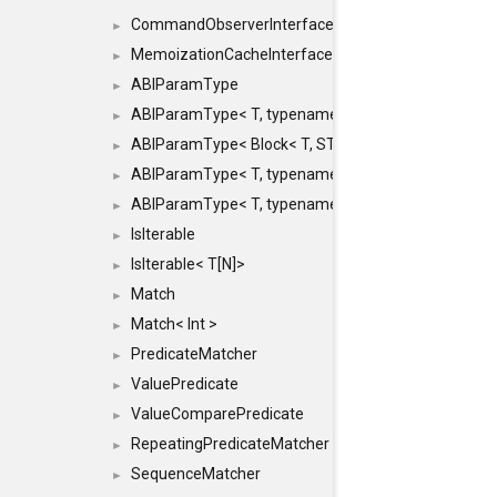
CommandObserverInterface
►
MemoizationCacheInterface
►
ABIParamType
►
ABIParamType< T, typename std::enable_if< STD_
►
ABIParamType< Block< T, STRIDED, MOVE > >
►
ABIParamType< T, typename std::enable_if< STD_I
►
ABIParamType< T, typename std::enable_if< STD_I
►
IsIterable
►
IsIterable< T[N]>
►
Match
►
Match< Int >
►
PredicateMatcher
►
ValuePredicate
►
ValueComparePredicate
►
RepeatingPredicateMatcher
►
SequenceMatcher
►