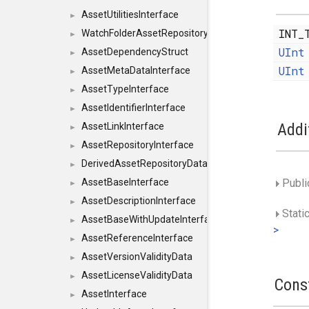
AssetUtilitiesInterface
►
INT_
WatchFolderAssetRepositoryInterface
►
UInt
AssetDependencyStruct
►
UInt
AssetMetaDataInterface
►
AssetTypeInterface
►
AssetIdentifierInterface
►
Addi
AssetLinkInterface
►
AssetRepositoryInterface
►
DerivedAssetRepositoryDataInterface
►
AssetBaseInterface
Publi
►
AssetDescriptionInterface
►
Stati
AssetBaseWithUpdateInterface
►
>
AssetReferenceInterface
►
AssetVersionValidityData
►
AssetLicenseValidityData
►
Cons
AssetInterface
►