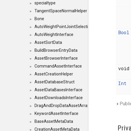
specialtype
►
TangentSpaceNormalHelper
►
Bone
►
AutoWeightPointJointSelections
►
Bool
AutoWeightInterface
►
AssetSortData
►
BuildBrowserEntryData
►
AssetBrowserInterface
►
CommandAssetInterface
►
voi
AssetCreationHelper
►
AssetDatabaseStruct
Int
►
AssetDataBasesInterface
►
AssetDownloadsInterface
►
Publi
DragAndDropDataAssetArray
►
KeywordAssetInterface
►
BaseAssetMetaData
►
Priv
CreationAssetMetaData
►