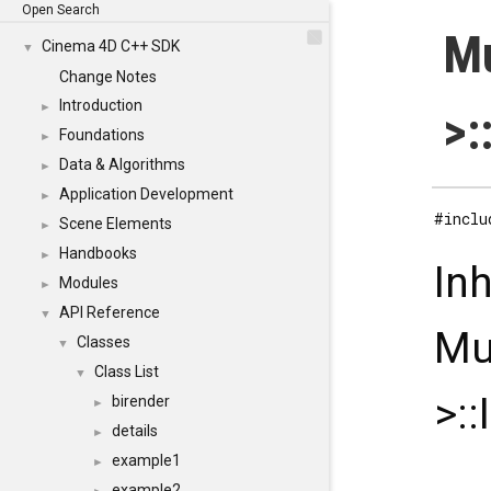
Open Search
Mu
Cinema 4D C++ SDK
▼
Change Notes
Introduction
►
>:
Foundations
►
Data & Algorithms
►
Application Development
►
#inclu
Scene Elements
►
Handbooks
►
In
Modules
►
API Reference
▼
Mu
Classes
▼
Class List
▼
>::
birender
►
details
►
example1
►
example2