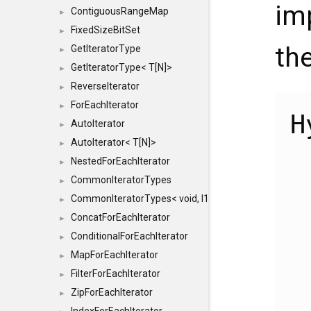
im
ContiguousRangeMap
►
FixedSizeBitSet
►
th
GetIteratorType
►
GetIteratorType< T[N]>
►
ReverseIterator
►
ForEachIterator
►
H
AutoIterator
►
AutoIterator< T[N]>
►
NestedForEachIterator
►
CommonIteratorTypes
►
CommonIteratorTypes< void, I1, I2 >
►
ConcatForEachIterator
►
ConditionalForEachIterator
►
MapForEachIterator
►
FilterForEachIterator
►
ZipForEachIterator
►