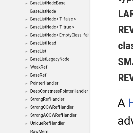
BaseListNodeBase
►
LAR
BaseListNode
BaseListNode< T, false >
►
RE
BaseListNode< T, true >
►
BaseListNode< EmptyClass, false >
►
cla
BaseListHead
►
BaseList
►
SM
BaseListLegacyNode
►
WeakRef
►
RE
BaseRef
►
PointerHandler
►
DeepConstnessPointerHandler
►
A
StrongRefHandler
►
StrongCOWRefHandler
►
StrongACOWRefHandler
►
ad
UniqueRefHandler
►
RawMem