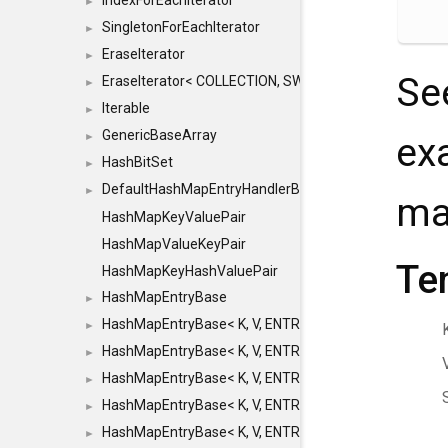
IndexForEachIterator
►
SingletonForEachIterator
►
EraseIterator
►
Se
EraseIterator< COLLECTION, SWAP_ERASE, false >
►
Iterable
►
GenericBaseArray
►
ex
HashBitSet
►
DefaultHashMapEntryHandlerBase
►
ma
HashMapKeyValuePair
HashMapValueKeyPair
Te
HashMapKeyHashValuePair
HashMapEntryBase
►
HashMapEntryBase< K, V, ENTRY_HANDLER, HASHM
►
HashMapEntryBase< K, V, ENTRY_HANDLER, HASHM
►
HashMapEntryBase< K, V, ENTRY_HANDLER, HASHMA
►
HashMapEntryBase< K, V, ENTRY_HANDLER, HASHM
►
HashMapEntryBase< K, V, ENTRY_HANDLER, HASHM
►