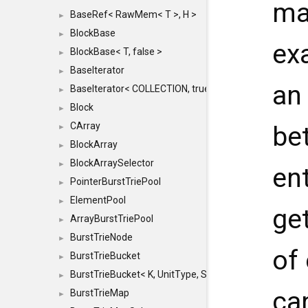
ma
BaseRef< RawMem< T >, H >
►
BlockBase
►
exa
BlockBase< T, false >
►
BaseIterator
►
a
BaseIterator< COLLECTION, true >
►
Block
►
CArray
be
►
BlockArray
►
BlockArraySelector
►
ent
PointerBurstTriePool
►
ElementPool
►
ge
ArrayBurstTriePool
►
BurstTrieNode
►
of 
BurstTrieBucket
►
BurstTrieBucket< K, UnitType, SIZE >
►
ca
BurstTrieMap
►