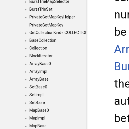
BurstTrieMapSelector
►
BurstTrieSet
►
nu
PrivateGetMapKeyHelper
►
PrivateGetMapKey
be
GetCollectionKind< COLLECTION, typename SFINAEHelper
►
BaseCollection
►
Ar
Collection
►
BlockIterator
►
Bu
ArrayBase0
►
ArrayImpl
►
ArrayBase
th
►
SetBase0
►
SetImpl
►
au
SetBase
►
MapBase0
►
be
MapImpl
►
MapBase
►