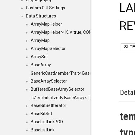
►
LA
Custom GUI Settings
►
Data Structures
▼
RE
ArrayMapHelper
►
ArrayMapHelper< K, V, true, COMPARE, ARRAY >
►
ArrayMap
►
ArrayMapSelector
►
ArraySet
►
BaseArray
►
GenericCastMemberTrait< BaseArray< TO >, BaseArra
BaseArraySelector
►
BufferedBaseArraySelector
►
Detai
IsZeroInitialized< BaseArray< T, MINCHUNKSIZE, ME
BaseBitSetIterator
►
tem
BaseBitSet
►
BaseListLinkPOD
►
ty
BaseListLink
►