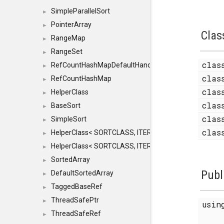
SimpleParallelSort
►
PointerArray
►
Clas
RangeMap
►
RangeSet
►
cla
RefCountHashMapDefaultHandler
►
cla
RefCountHashMap
►
cla
HelperClass
►
cla
BaseSort
►
cla
SimpleSort
►
cla
HelperClass< SORTCLASS, ITERATOR, CONTENT, BAS
►
HelperClass< SORTCLASS, ITERATOR, CONTENT, B
►
SortedArray
►
Publ
DefaultSortedArray
►
TaggedBaseRef
►
ThreadSafePtr
►
usi
ThreadSafeRef
►