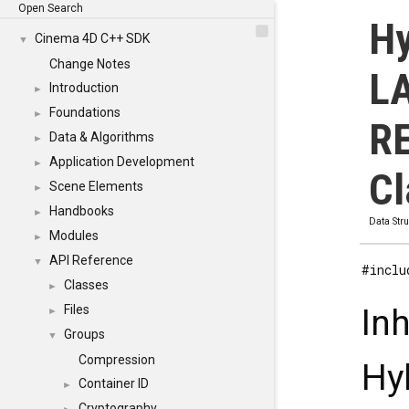
Open Search
Hy
Cinema 4D C++ SDK
▼
Change Notes
L
Introduction
►
Foundations
►
R
Data & Algorithms
►
Application Development
►
Cl
Scene Elements
►
Handbooks
►
Data Str
Modules
►
API Reference
▼
#inclu
Classes
►
Files
In
►
Groups
▼
Compression
Hy
Container ID
►
Cryptography