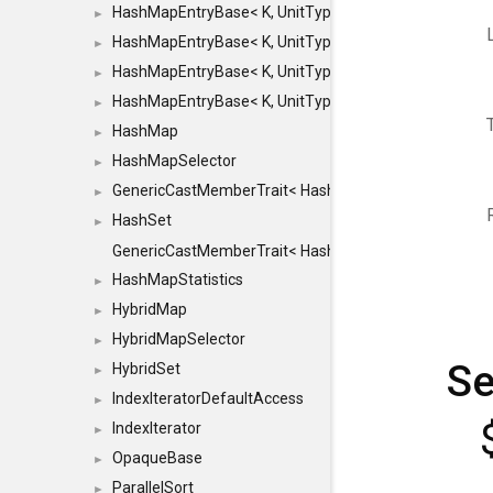
HashMapEntryBase< K, UnitType, ENTRY_HANDLER
►
HashMapEntryBase< K, UnitType, ENTRY_HANDLER
►
HashMapEntryBase< K, UnitType, ENTRY_HANDLER
►
HashMapEntryBase< K, UnitType, ENTRY_HANDLER,
►
HashMap
►
HashMapSelector
►
GenericCastMemberTrait< HashMap< K_TO, V_TO >, 
►
HashSet
►
GenericCastMemberTrait< HashSet< TO >, HashSet< F
HashMapStatistics
►
HybridMap
►
HybridMapSelector
►
Se
HybridSet
►
IndexIteratorDefaultAccess
►
IndexIterator
►
OpaqueBase
►
ParallelSort
►