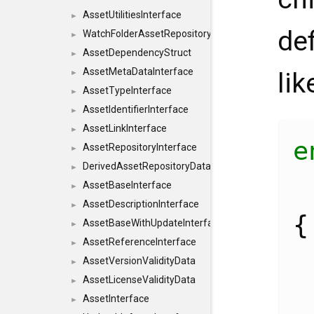
AssetUtilitiesInterface
►
de
WatchFolderAssetRepositoryInterface
►
AssetDependencyStruct
►
AssetMetaDataInterface
lik
►
AssetTypeInterface
►
AssetIdentifierInterface
►
AssetLinkInterface
►
e
AssetRepositoryInterface
►
DerivedAssetRepositoryDataInterface
►
AssetBaseInterface
►
AssetDescriptionInterface
►
{
AssetBaseWithUpdateInterface
►
AssetReferenceInterface
►
AssetVersionValidityData
►
AssetLicenseValidityData
►
AssetInterface
►