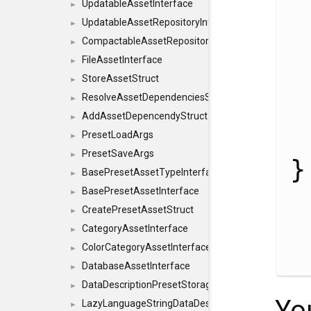
UpdatableAssetInterface
►
UpdatableAssetRepositoryInterface
►
CompactableAssetRepositoryInterface
►
FileAssetInterface
►
StoreAssetStruct
►
ResolveAssetDependenciesStruct
►
AddAssetDepencendyStruct
►
PresetLoadArgs
►
PresetSaveArgs
►
BasePresetAssetTypeInterface
►
BasePresetAssetInterface
►
CreatePresetAssetStruct
►
CategoryAssetInterface
►
ColorCategoryAssetInterface
►
DatabaseAssetInterface
►
DataDescriptionPresetStorageInterface
►
Yo
LazyLanguageStringDataDescriptionDefinitionInterf
►