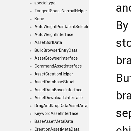
specialtype
an
►
TangentSpaceNormalHelper
►
Bone
►
By 
AutoWeightPointJointSelections
►
AutoWeightInterface
►
st
AssetSortData
►
BuildBrowserEntryData
►
br
AssetBrowserInterface
►
CommandAssetInterface
►
Bu
AssetCreationHelper
►
AssetDatabaseStruct
►
AssetDataBasesInterface
►
br
AssetDownloadsInterface
►
DragAndDropDataAssetArray
►
sep
KeywordAssetInterface
►
BaseAssetMetaData
►
ch
CreationAssetMetaData
►