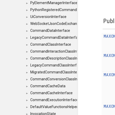
PyElementManagerInterface
►
PythonRegisteredCommandIdsInterface
►
UiConversionInterface
►
Publ
WebSocketJsonCodeExchangerInterface
►
CommandDataInterface
►
MAXO
LegacyCommandDataInterface
►
CommandClassInterface
►
CommandInteractionClassInterface
►
MAXO
CommandDescriptionClassInterface
►
LegacyCommandClassInterface
►
MigratedCommandClassInterface
►
MAXO
CommandConversionClassInterface
►
CommandCacheData
►
CommandCacheInterface
►
CommandExecutionInterface
►
MAXO
DefaultValueFunctionsHelper< const Result< C
►
InvocationState
►