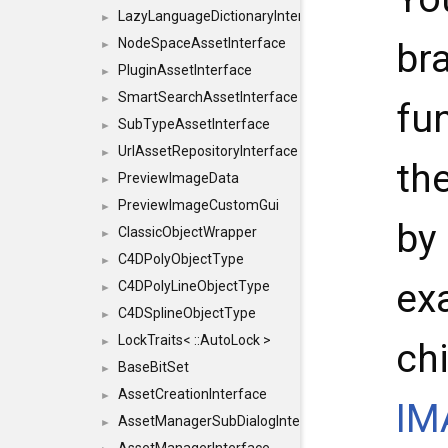
LazyLanguageDictionaryInterface
►
NodeSpaceAssetInterface
br
►
PluginAssetInterface
►
SmartSearchAssetInterface
►
fu
SubTypeAssetInterface
►
UrlAssetRepositoryInterface
►
th
PreviewImageData
►
PreviewImageCustomGui
►
by 
ClassicObjectWrapper
►
C4DPolyObjectType
►
exa
C4DPolyLineObjectType
►
C4DSplineObjectType
►
LockTraits< ::AutoLock >
►
chi
BaseBitSet
►
AssetCreationInterface
►
IM
AssetManagerSubDialogInterface
►