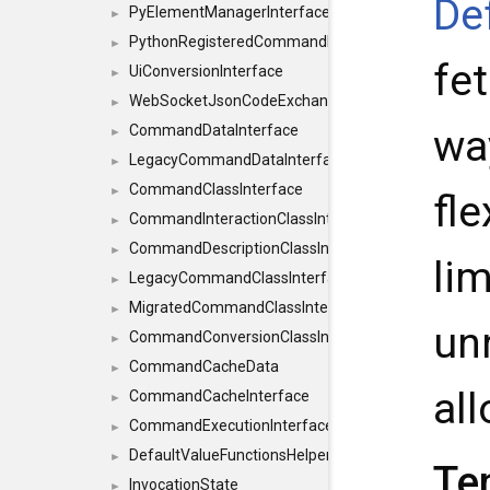
De
PyElementManagerInterface
►
PythonRegisteredCommandIdsInterface
►
fe
UiConversionInterface
►
WebSocketJsonCodeExchangerInterface
►
CommandDataInterface
wa
►
LegacyCommandDataInterface
►
CommandClassInterface
►
fle
CommandInteractionClassInterface
►
CommandDescriptionClassInterface
►
li
LegacyCommandClassInterface
►
MigratedCommandClassInterface
►
un
CommandConversionClassInterface
►
CommandCacheData
►
all
CommandCacheInterface
►
CommandExecutionInterface
►
DefaultValueFunctionsHelper< const Result< C
►
Te
InvocationState
►