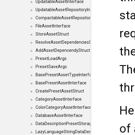
UpdatableAssetInterface
►
UpdatableAssetRepositoryInterface
►
st
CompactableAssetRepositoryInterface
►
FileAssetInterface
►
re
StoreAssetStruct
►
ResolveAssetDependenciesStruct
►
th
AddAssetDepencendyStruct
►
PresetLoadArgs
►
The
PresetSaveArgs
►
BasePresetAssetTypeInterface
►
BasePresetAssetInterface
th
►
CreatePresetAssetStruct
►
CategoryAssetInterface
►
He
ColorCategoryAssetInterface
►
DatabaseAssetInterface
►
DataDescriptionPresetStorageInterface
of 
►
LazyLanguageStringDataDescriptionDefinitionInterf
►