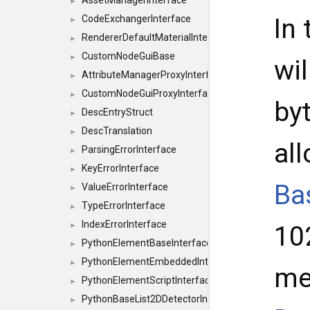
AssetManagerInterface
►
CodeExchangerInterface
In
►
RendererDefaultMaterialInterface
►
CustomNodeGuiBase
►
wi
AttributeManagerProxyInterface
►
CustomNodeGuiProxyInterface
►
by
DescEntryStruct
►
DescTranslation
►
all
ParsingErrorInterface
►
KeyErrorInterface
►
Ba
ValueErrorInterface
►
TypeErrorInterface
►
IndexErrorInterface
►
10
PythonElementBaseInterface
►
PythonElementEmbeddedInterface
►
me
PythonElementScriptInterface
►
PythonBaseList2DDetectorInterface
►