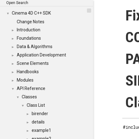
Open Search
Fi
Cinema 4D C++ SDK
▼
Change Notes
Introduction
►
C
Foundations
►
Data & Algorithms
►
P
Application Development
►
Scene Elements
►
Handbooks
►
S
Modules
►
API Reference
▼
Cl
Classes
▼
Class List
▼
birender
►
details
►
#inclu
example1
►
example2