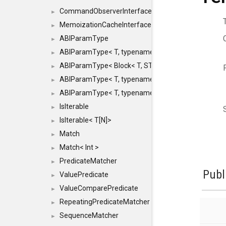
CommandObserverInterface
►
MemoizationCacheInterface
►
ABIParamType
►
ABIParamType< T, typename std::enable_if< STD_
►
ABIParamType< Block< T, STRIDED, MOVE > >
►
ABIParamType< T, typename std::enable_if< STD_I
►
ABIParamType< T, typename std::enable_if< STD_I
►
IsIterable
►
IsIterable< T[N]>
►
Match
►
Match< Int >
►
PredicateMatcher
►
Publ
ValuePredicate
►
ValueComparePredicate
►
RepeatingPredicateMatcher
►
SequenceMatcher
►