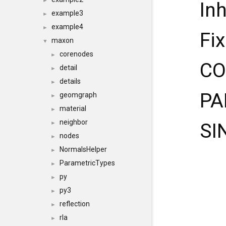
►
In
example3
►
example4
►
Fi
maxon
▼
corenodes
►
CO
detail
►
details
►
PA
geomgraph
►
material
►
neighbor
►
SI
nodes
►
NormalsHelper
►
ParametricTypes
►
py
►
py3
►
reflection
►
rla
►