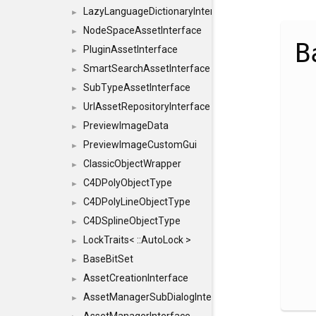
LazyLanguageDictionaryInterface
►
NodeSpaceAssetInterface
►
B
PluginAssetInterface
►
SmartSearchAssetInterface
►
SubTypeAssetInterface
►
UrlAssetRepositoryInterface
►
PreviewImageData
►
PreviewImageCustomGui
►
ClassicObjectWrapper
►
C4DPolyObjectType
►
C4DPolyLineObjectType
►
C4DSplineObjectType
►
LockTraits< ::AutoLock >
►
BaseBitSet
►
AssetCreationInterface
►
AssetManagerSubDialogInterface
►