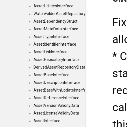
AssetUtilitiesInterface
►
WatchFolderAssetRepositoryInterface
►
Fix
AssetDependencyStruct
►
AssetMetaDataInterface
►
all
AssetTypeInterface
►
AssetIdentifierInterface
►
AssetLinkInterface
* 
►
AssetRepositoryInterface
►
DerivedAssetRepositoryDataInterface
►
st
AssetBaseInterface
►
AssetDescriptionInterface
►
re
AssetBaseWithUpdateInterface
►
AssetReferenceInterface
►
cal
AssetVersionValidityData
►
AssetLicenseValidityData
►
thi
AssetInterface
►