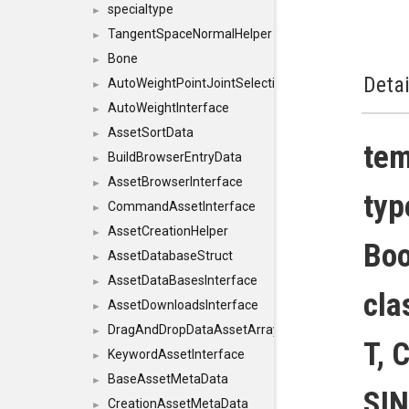
specialtype
►
TangentSpaceNormalHelper
►
Bone
►
Detai
AutoWeightPointJointSelections
►
AutoWeightInterface
►
AssetSortData
►
tem
BuildBrowserEntryData
►
AssetBrowserInterface
►
ty
CommandAssetInterface
►
AssetCreationHelper
►
Boo
AssetDatabaseStruct
►
AssetDataBasesInterface
►
cla
AssetDownloadsInterface
►
DragAndDropDataAssetArray
►
T,
KeywordAssetInterface
►
BaseAssetMetaData
►
SI
CreationAssetMetaData
►