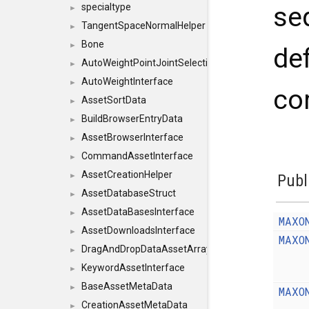
se
specialtype
►
TangentSpaceNormalHelper
►
Bone
►
def
AutoWeightPointJointSelections
►
AutoWeightInterface
►
co
AssetSortData
►
BuildBrowserEntryData
►
AssetBrowserInterface
►
CommandAssetInterface
►
AssetCreationHelper
Publ
►
AssetDatabaseStruct
►
AssetDataBasesInterface
►
MAXO
AssetDownloadsInterface
►
MAXO
DragAndDropDataAssetArray
►
KeywordAssetInterface
►
BaseAssetMetaData
►
MAXO
CreationAssetMetaData
►