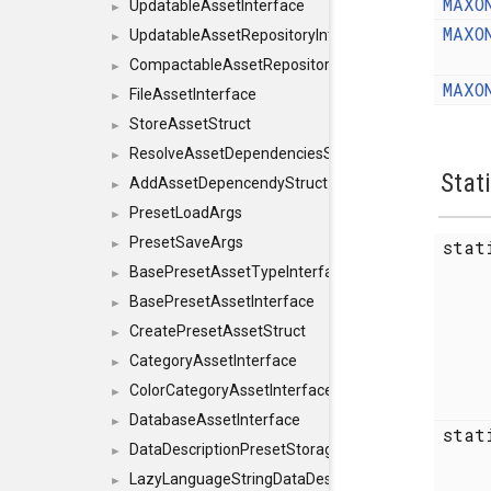
MAXO
UpdatableAssetInterface
►
MAXO
UpdatableAssetRepositoryInterface
►
CompactableAssetRepositoryInterface
►
MAXO
FileAssetInterface
►
StoreAssetStruct
►
ResolveAssetDependenciesStruct
►
Stat
AddAssetDepencendyStruct
►
PresetLoadArgs
►
PresetSaveArgs
sta
►
BasePresetAssetTypeInterface
►
BasePresetAssetInterface
►
CreatePresetAssetStruct
►
CategoryAssetInterface
►
ColorCategoryAssetInterface
►
DatabaseAssetInterface
►
sta
DataDescriptionPresetStorageInterface
►
LazyLanguageStringDataDescriptionDefinitionInterf
►