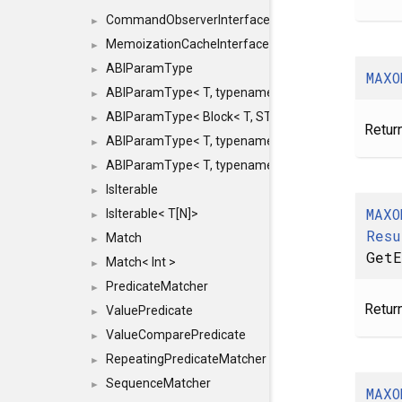
CommandObserverInterface
►
MemoizationCacheInterface
►
ABIParamType
►
MAXO
ABIParamType< T, typename std::enable_if< STD_
►
ABIParamType< Block< T, STRIDED, MOVE > >
►
Return
ABIParamType< T, typename std::enable_if< STD_I
►
ABIParamType< T, typename std::enable_if< STD_I
►
IsIterable
►
MAXO
IsIterable< T[N]>
►
Resu
Match
►
GetE
Match< Int >
►
PredicateMatcher
►
Return
ValuePredicate
►
ValueComparePredicate
►
RepeatingPredicateMatcher
►
SequenceMatcher
►
MAXO