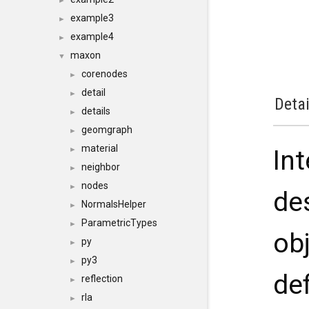
►
example3
►
example4
►
maxon
▼
corenodes
►
detail
►
Detai
details
►
geomgraph
►
material
Int
►
neighbor
►
nodes
►
de
NormalsHelper
►
ParametricTypes
►
ob
py
►
py3
►
def
reflection
►
rla
►