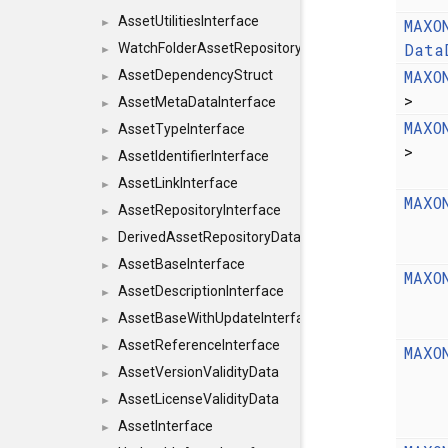
AssetUtilitiesInterface
MAXO
►
Data
WatchFolderAssetRepositoryInterface
►
MAXO
AssetDependencyStruct
►
>
AssetMetaDataInterface
►
MAXO
AssetTypeInterface
►
>
AssetIdentifierInterface
►
AssetLinkInterface
►
MAXO
AssetRepositoryInterface
►
DerivedAssetRepositoryDataInterface
►
AssetBaseInterface
►
MAXO
AssetDescriptionInterface
►
AssetBaseWithUpdateInterface
►
AssetReferenceInterface
►
MAXO
AssetVersionValidityData
►
AssetLicenseValidityData
►
AssetInterface
►