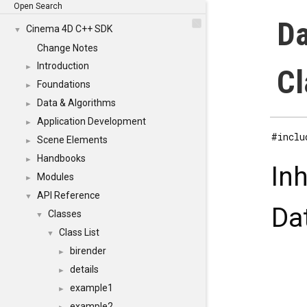
Open Search
Da
Cinema 4D C++ SDK
▼
Change Notes
Introduction
►
Cl
Foundations
►
Data & Algorithms
►
Application Development
►
#inclu
Scene Elements
►
Handbooks
►
In
Modules
►
API Reference
▼
Da
Classes
▼
Class List
▼
birender
►
details
►
example1
►
example2