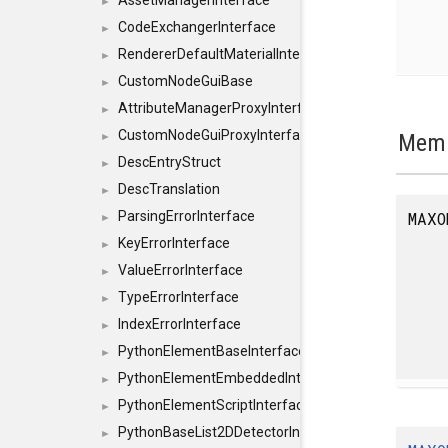
AssetManagerInterface
►
CodeExchangerInterface
►
RendererDefaultMaterialInterface
►
CustomNodeGuiBase
►
AttributeManagerProxyInterface
►
CustomNodeGuiProxyInterface
Memb
►
DescEntryStruct
►
DescTranslation
►
MAXO
ParsingErrorInterface
►
KeyErrorInterface
►
ValueErrorInterface
►
TypeErrorInterface
►
IndexErrorInterface
►
PythonElementBaseInterface
►
PythonElementEmbeddedInterface
►
PythonElementScriptInterface
►
PythonBaseList2DDetectorInterface
►