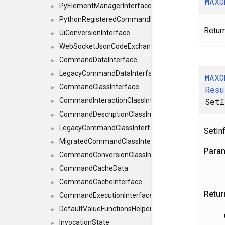
MAXO
PyElementManagerInterface
►
PythonRegisteredCommandIdsInterface
►
Return
UiConversionInterface
►
WebSocketJsonCodeExchangerInterface
►
CommandDataInterface
►
LegacyCommandDataInterface
►
MAXO
CommandClassInterface
Resu
►
SetI
CommandInteractionClassInterface
►
CommandDescriptionClassInterface
►
LegacyCommandClassInterface
►
SetInf
MigratedCommandClassInterface
►
Para
CommandConversionClassInterface
►
CommandCacheData
►
CommandCacheInterface
►
Retur
CommandExecutionInterface
►
DefaultValueFunctionsHelper< const Result< C
►
InvocationState
►