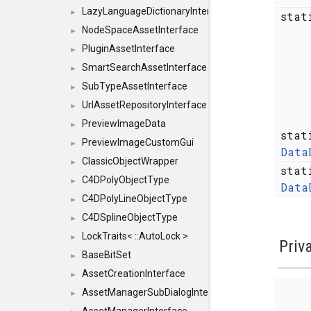
LazyLanguageDictionaryInterface
►
sta
NodeSpaceAssetInterface
►
PluginAssetInterface
►
SmartSearchAssetInterface
►
SubTypeAssetInterface
►
UrlAssetRepositoryInterface
►
PreviewImageData
►
sta
PreviewImageCustomGui
►
Data
ClassicObjectWrapper
►
sta
C4DPolyObjectType
►
Data
C4DPolyLineObjectType
►
C4DSplineObjectType
►
LockTraits< ::AutoLock >
►
Priv
BaseBitSet
►
AssetCreationInterface
►
AssetManagerSubDialogInterface
►