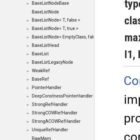
typ
BaseListNodeBase
►
BaseListNode
cla
BaseListNode< T, false >
►
BaseListNode< T, true >
►
max
BaseListNode< EmptyClass, false >
►
BaseListHead
►
I1, 
BaseList
►
BaseListLegacyNode
►
WeakRef
►
Co
BaseRef
►
PointerHandler
►
im
DeepConstnessPointerHandler
►
StrongRefHandler
►
StrongCOWRefHandler
►
pro
StrongACOWRefHandler
►
UniqueRefHandler
►
com
RawMem