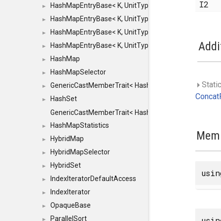
I2
HashMapEntryBase< K, UnitType, ENTRY_HANDLER
►
HashMapEntryBase< K, UnitType, ENTRY_HANDLER
►
HashMapEntryBase< K, UnitType, ENTRY_HANDLER
►
Addi
HashMapEntryBase< K, UnitType, ENTRY_HANDLER,
►
HashMap
►
HashMapSelector
►
Stati
GenericCastMemberTrait< HashMap< K_TO, V_TO >, 
►
ConcatF
HashSet
►
GenericCastMemberTrait< HashSet< TO >, HashSet< F
HashMapStatistics
►
Memb
HybridMap
►
HybridMapSelector
►
HybridSet
►
usi
IndexIteratorDefaultAccess
►
IndexIterator
►
OpaqueBase
►
ParallelSort
usi
►