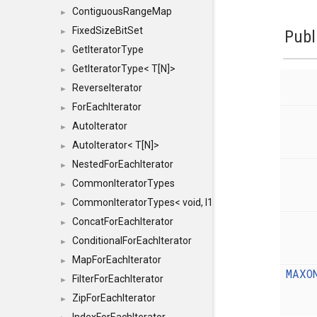
ContiguousRangeMap
►
FixedSizeBitSet
►
Publ
GetIteratorType
►
GetIteratorType< T[N]>
►
ReverseIterator
►
ForEachIterator
►
AutoIterator
►
AutoIterator< T[N]>
►
NestedForEachIterator
►
CommonIteratorTypes
►
CommonIteratorTypes< void, I1, I2 >
►
ConcatForEachIterator
►
ConditionalForEachIterator
►
MapForEachIterator
►
MAXO
FilterForEachIterator
►
ZipForEachIterator
►