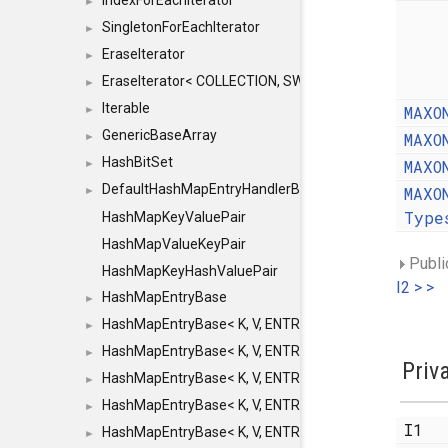
IndexForEachIterator
►
SingletonForEachIterator
►
EraseIterator
►
EraseIterator< COLLECTION, SWAP_ERASE, false >
►
Iterable
MAXO
►
GenericBaseArray
MAXO
►
HashBitSet
MAXO
►
DefaultHashMapEntryHandlerBase
MAXO
►
Type
HashMapKeyValuePair
HashMapValueKeyPair
Publi
HashMapKeyHashValuePair
I2 > >
HashMapEntryBase
►
HashMapEntryBase< K, V, ENTRY_HANDLER, HASHM
►
HashMapEntryBase< K, V, ENTRY_HANDLER, HASHM
►
Priv
HashMapEntryBase< K, V, ENTRY_HANDLER, HASHMA
►
HashMapEntryBase< K, V, ENTRY_HANDLER, HASHM
►
I1
HashMapEntryBase< K, V, ENTRY_HANDLER, HASHM
►