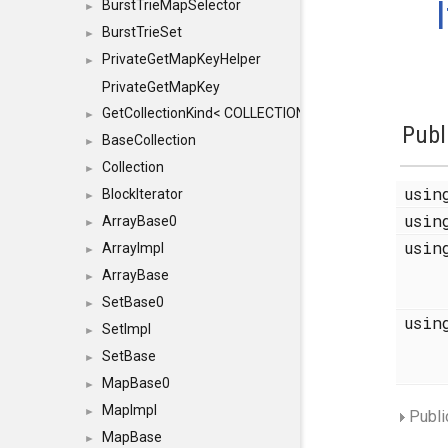
BurstTrieMapSelector
►
BurstTrieSet
►
PrivateGetMapKeyHelper
►
PrivateGetMapKey
GetCollectionKind< COLLECTION, typename SFINAEHelper
►
Publ
BaseCollection
►
Collection
►
usi
BlockIterator
►
usi
ArrayBase0
►
usi
ArrayImpl
►
ArrayBase
►
SetBase0
►
usi
SetImpl
►
SetBase
►
MapBase0
►
MapImpl
►
Publi
MapBase
►