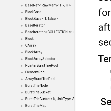
BaseRef< RawMem< T >, H >
►
fo
BlockBase
►
BlockBase< T, false >
►
af
BaseIterator
►
BaseIterator< COLLECTION, true >
►
Block
se
►
CArray
►
BlockArray
►
Te
BlockArraySelector
►
PointerBurstTriePool
►
ElementPool
►
ArrayBurstTriePool
►
BurstTrieNode
►
BurstTrieBucket
►
Se
BurstTrieBucket< K, UnitType, SIZE >
►
BurstTrieMap
►