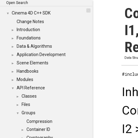
Open Search
Co
Cinema 4D C++ SDK
▼
Change Notes
I1
Introduction
►
Foundations
►
Re
Data & Algorithms
►
Application Development
►
Data Str
Scene Elements
►
Handbooks
►
#inclu
Modules
►
In
API Reference
▼
Classes
►
Files
►
Co
Groups
▼
Compression
I2 
Container ID
►
Cryptography