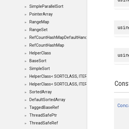
SimpleParallelSort
►
PointerArray
►
RangeMap
►
usi
RangeSet
►
RefCountHashMapDefaultHandler
►
RefCountHashMap
►
HelperClass
►
usi
BaseSort
►
SimpleSort
►
HelperClass< SORTCLASS, ITERATOR, CONTENT, BAS
►
Cons
HelperClass< SORTCLASS, ITERATOR, CONTENT, B
►
SortedArray
►
DefaultSortedArray
►
Conc
TaggedBaseRef
►
ThreadSafePtr
►
ThreadSafeRef
►