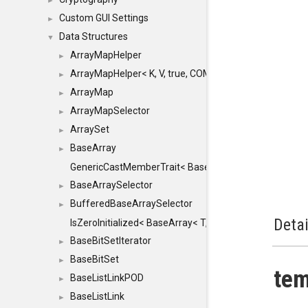
►
Custom GUI Settings
►
Data Structures
▼
ArrayMapHelper
►
ArrayMapHelper< K, V, true, COMPARE, ARRAY >
►
ArrayMap
►
ArrayMapSelector
►
ArraySet
►
BaseArray
►
GenericCastMemberTrait< BaseArray< TO >, BaseArra
BaseArraySelector
►
BufferedBaseArraySelector
►
Detai
IsZeroInitialized< BaseArray< T, MINCHUNKSIZE, ME
BaseBitSetIterator
►
BaseBitSet
►
tem
BaseListLinkPOD
►
BaseListLink
►