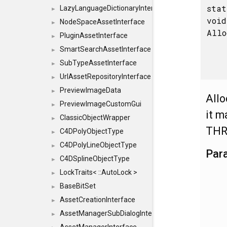
stat
LazyLanguageDictionaryInterface
►
void
NodeSpaceAssetInterface
►
Allo
PluginAssetInterface
►
SmartSearchAssetInterface
►
SubTypeAssetInterface
►
UrlAssetRepositoryInterface
►
PreviewImageData
►
Allo
PreviewImageCustomGui
►
it m
ClassicObjectWrapper
►
THR
C4DPolyObjectType
►
C4DPolyLineObjectType
►
Par
C4DSplineObjectType
►
LockTraits< ::AutoLock >
►
BaseBitSet
►
AssetCreationInterface
►
AssetManagerSubDialogInterface
►