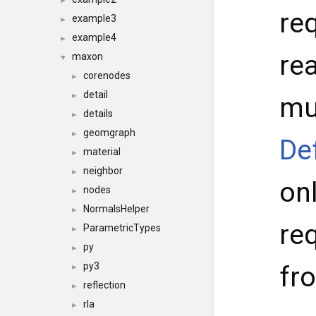
►
re
example3
►
example4
►
rea
maxon
▼
corenodes
►
detail
►
mu
details
►
geomgraph
►
De
material
►
neighbor
►
on
nodes
►
NormalsHelper
►
re
ParametricTypes
►
py
►
py3
fro
►
reflection
►
rla
►