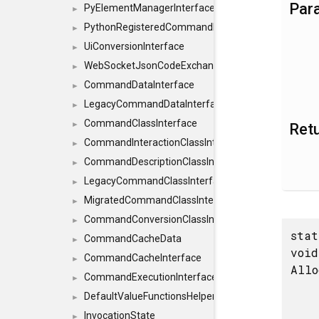
Par
PyElementManagerInterface
►
PythonRegisteredCommandIdsInterface
►
UiConversionInterface
►
WebSocketJsonCodeExchangerInterface
►
CommandDataInterface
►
LegacyCommandDataInterface
►
CommandClassInterface
►
Ret
CommandInteractionClassInterface
►
CommandDescriptionClassInterface
►
LegacyCommandClassInterface
►
MigratedCommandClassInterface
►
CommandConversionClassInterface
►
stat
CommandCacheData
►
void
CommandCacheInterface
►
Allo
CommandExecutionInterface
►
DefaultValueFunctionsHelper< const Result< C
►
InvocationState
►