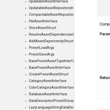
UpdatableAssetInterface
►
UpdatableAssetRepositoryInterface
►
CompactableAssetRepositoryInterface
►
FileAssetInterface
►
Compu
StoreAssetStruct
►
Para
ResolveAssetDependenciesStruct
►
AddAssetDepencendyStruct
►
PresetLoadArgs
►
PresetSaveArgs
►
BasePresetAssetTypeInterface
►
BasePresetAssetInterface
►
CreatePresetAssetStruct
►
Retur
CategoryAssetInterface
►
ColorCategoryAssetInterface
►
DatabaseAssetInterface
►
DataDescriptionPresetStorageInterface
►
LazyLanguageStringDataDescriptionDefinitionInterf
►