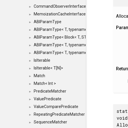
CommandObserverInterface
►
MemoizationCacheInterface
►
Alloc
ABIParamType
►
Para
ABIParamType< T, typename std::enable_if< STD_
►
ABIParamType< Block< T, STRIDED, MOVE > >
►
ABIParamType< T, typename std::enable_if< STD_I
►
ABIParamType< T, typename std::enable_if< STD_I
►
IsIterable
►
IsIterable< T[N]>
Retur
►
Match
►
Match< Int >
►
PredicateMatcher
►
ValuePredicate
►
ValueComparePredicate
►
stat
RepeatingPredicateMatcher
►
void
SequenceMatcher
►
Allo