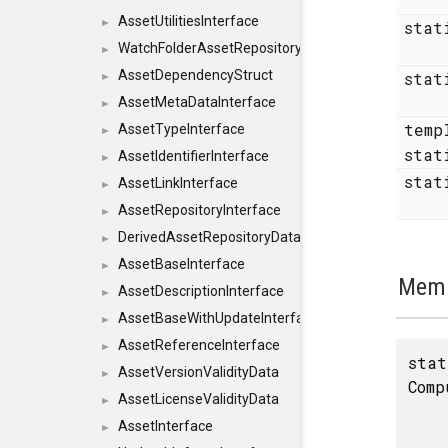
AssetUtilitiesInterface
►
stat
WatchFolderAssetRepositoryInterface
►
AssetDependencyStruct
stat
►
AssetMetaDataInterface
►
temp
AssetTypeInterface
►
stat
AssetIdentifierInterface
►
sta
AssetLinkInterface
►
AssetRepositoryInterface
►
DerivedAssetRepositoryDataInterface
►
AssetBaseInterface
►
Memb
AssetDescriptionInterface
►
AssetBaseWithUpdateInterface
►
AssetReferenceInterface
►
sta
AssetVersionValidityData
►
Comp
AssetLicenseValidityData
►
AssetInterface
►