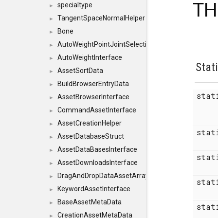
TH
specialtype
►
TangentSpaceNormalHelper
►
Bone
►
AutoWeightPointJointSelections
►
AutoWeightInterface
►
Stat
AssetSortData
►
BuildBrowserEntryData
►
sta
AssetBrowserInterface
►
CommandAssetInterface
►
AssetCreationHelper
►
stat
AssetDatabaseStruct
►
AssetDataBasesInterface
►
stat
AssetDownloadsInterface
►
DragAndDropDataAssetArray
►
stat
KeywordAssetInterface
►
BaseAssetMetaData
►
stat
CreationAssetMetaData
►