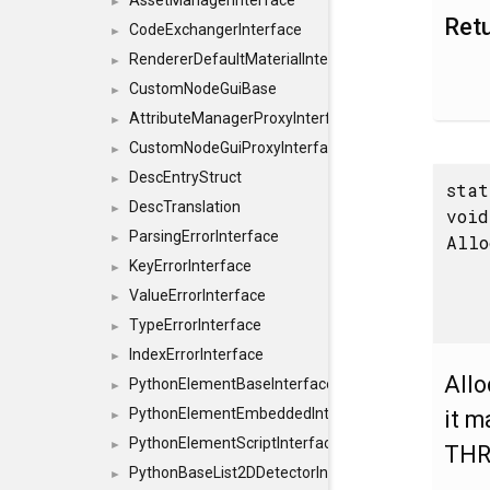
AssetManagerInterface
►
Ret
CodeExchangerInterface
►
RendererDefaultMaterialInterface
►
CustomNodeGuiBase
►
AttributeManagerProxyInterface
►
CustomNodeGuiProxyInterface
►
DescEntryStruct
►
stat
DescTranslation
►
void
ParsingErrorInterface
Allo
►
KeyErrorInterface
►
ValueErrorInterface
►
TypeErrorInterface
►
IndexErrorInterface
►
Allo
PythonElementBaseInterface
►
PythonElementEmbeddedInterface
it m
►
PythonElementScriptInterface
►
THR
PythonBaseList2DDetectorInterface
►