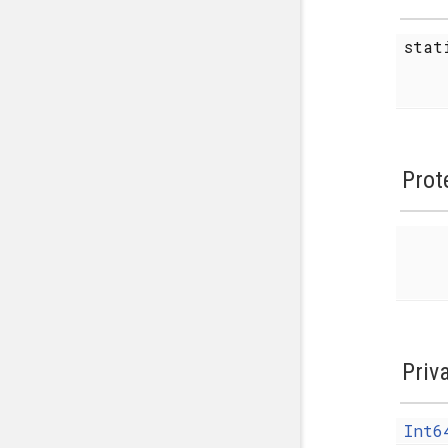
sta
Prot
Priv
Int6