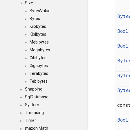
Size
▼
BytesValue
►
Byte
Bytes
►
Kilobytes
►
Bool
Kibibytes
►
Mebibytes
►
Bool
Megabytes
►
Gibibytes
►
Byte
Gigabytes
►
Terabytes
►
Byte
Tebibytes
►
Snapping
Byte
►
SqlDatabase
►
con
System
►
Threading
►
Bool
Timer
►
maxon Math
►