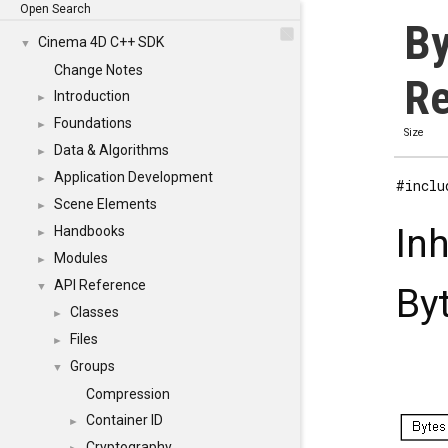
Open Search
By
Cinema 4D C++ SDK
▼
Change Notes
Re
Introduction
►
Foundations
►
Size
Data & Algorithms
►
Application Development
►
#inclu
Scene Elements
►
In
Handbooks
►
Modules
►
API Reference
▼
By
Classes
►
Files
►
Groups
▼
Compression
Container ID
►
Cryptography