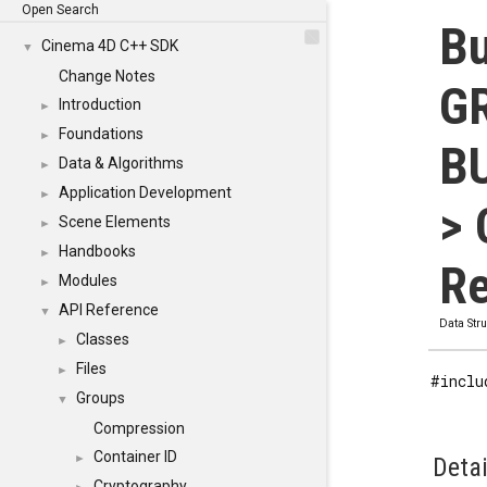
Open Search
Bu
Cinema 4D C++ SDK
▼
Change Notes
G
Introduction
►
Foundations
►
B
Data & Algorithms
►
Application Development
►
> 
Scene Elements
►
Handbooks
►
Re
Modules
►
API Reference
▼
Data Str
Classes
►
Files
►
#inclu
Groups
▼
Compression
Container ID
►
Detai
Cryptography