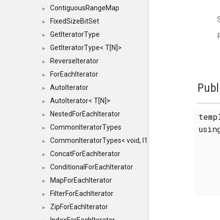
ContiguousRangeMap
►
FixedSizeBitSet
►
GetIteratorType
►
GetIteratorType< T[N]>
►
ReverseIterator
►
ForEachIterator
►
Publ
AutoIterator
►
AutoIterator< T[N]>
►
NestedForEachIterator
►
temp
CommonIteratorTypes
usi
►
CommonIteratorTypes< void, I1, I2 >
►
ConcatForEachIterator
►
ConditionalForEachIterator
►
MapForEachIterator
►
FilterForEachIterator
►
ZipForEachIterator
►