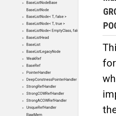
BaseListNodeBase
►
GRO
BaseListNode
BaseListNode< T, false >
►
PO
BaseListNode< T, true >
►
BaseListNode< EmptyClass, false >
►
BaseListHead
►
Th
BaseList
►
BaseListLegacyNode
►
WeakRef
►
fo
BaseRef
►
PointerHandler
►
wh
DeepConstnessPointerHandler
►
StrongRefHandler
►
imp
StrongCOWRefHandler
►
StrongACOWRefHandler
►
th
UniqueRefHandler
►
RawMem