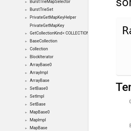
so
BurstTrieMapSelector
►
BurstTrieSet
►
PrivateGetMapKeyHelper
►
PrivateGetMapKey
R
GetCollectionKind< COLLECTION, typename SFINAEHelper
►
BaseCollection
►
Collection
►
BlockIterator
►
ArrayBase0
►
ArrayImpl
►
ArrayBase
►
Te
SetBase0
►
SetImpl
►
SetBase
►
MapBase0
►
MapImpl
►
MapBase
►