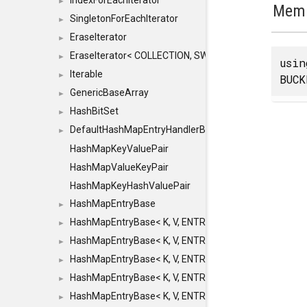
IndexForEachIterator
►
Memb
SingletonForEachIterator
►
EraseIterator
►
EraseIterator< COLLECTION, SWAP_ERASE, false >
►
usi
Iterable
►
BUCK
GenericBaseArray
►
HashBitSet
►
DefaultHashMapEntryHandlerBase
►
HashMapKeyValuePair
HashMapValueKeyPair
HashMapKeyHashValuePair
HashMapEntryBase
►
HashMapEntryBase< K, V, ENTRY_HANDLER, HASHM
►
HashMapEntryBase< K, V, ENTRY_HANDLER, HASHM
►
HashMapEntryBase< K, V, ENTRY_HANDLER, HASHMA
►
HashMapEntryBase< K, V, ENTRY_HANDLER, HASHM
►
HashMapEntryBase< K, V, ENTRY_HANDLER, HASHM
►