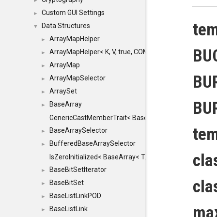
►
Custom GUI Settings
►
tem
Data Structures
▼
ArrayMapHelper
►
BUC
ArrayMapHelper< K, V, true, COMPARE, ARRAY >
►
ArrayMap
►
BU
ArrayMapSelector
►
ArraySet
►
BU
BaseArray
►
GenericCastMemberTrait< BaseArray< TO >, BaseArra
tem
BaseArraySelector
►
BufferedBaseArraySelector
►
cla
IsZeroInitialized< BaseArray< T, MINCHUNKSIZE, ME
BaseBitSetIterator
►
cla
BaseBitSet
►
BaseListLinkPOD
►
max
BaseListLink
►