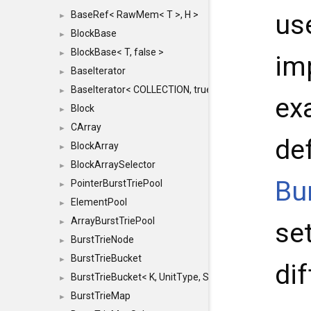
BaseRef< RawMem< T >, H >
us
►
BlockBase
►
BlockBase< T, false >
►
im
BaseIterator
►
BaseIterator< COLLECTION, true >
►
ex
Block
►
CArray
►
de
BlockArray
►
BlockArraySelector
►
Bu
PointerBurstTriePool
►
ElementPool
►
ArrayBurstTriePool
►
set
BurstTrieNode
►
BurstTrieBucket
►
dif
BurstTrieBucket< K, UnitType, SIZE >
►
BurstTrieMap
►