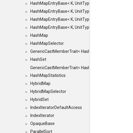
HashMapEntryBase< K, UnitType, ENTRY_HANDLER
►
HashMapEntryBase< K, UnitType, ENTRY_HANDLER
►
HashMapEntryBase< K, UnitType, ENTRY_HANDLER
►
HashMapEntryBase< K, UnitType, ENTRY_HANDLER,
►
HashMap
►
HashMapSelector
►
GenericCastMemberTrait< HashMap< K_TO, V_TO >, 
►
HashSet
►
GenericCastMemberTrait< HashSet< TO >, HashSet< F
HashMapStatistics
►
HybridMap
►
HybridMapSelector
►
HybridSet
►
IndexIteratorDefaultAccess
►
IndexIterator
►
OpaqueBase
►
ParallelSort
►