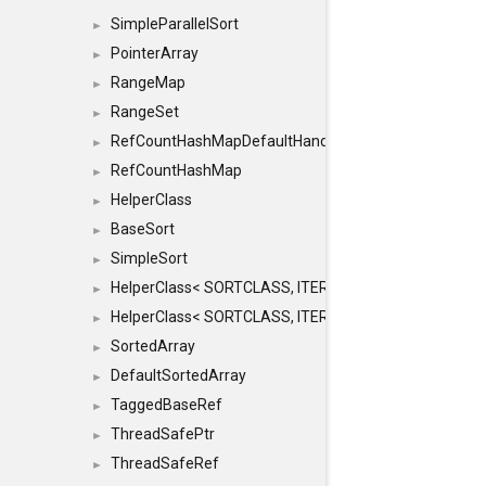
SimpleParallelSort
►
PointerArray
►
RangeMap
►
RangeSet
►
RefCountHashMapDefaultHandler
►
RefCountHashMap
►
HelperClass
►
BaseSort
►
SimpleSort
►
HelperClass< SORTCLASS, ITERATOR, CONTENT, BAS
►
HelperClass< SORTCLASS, ITERATOR, CONTENT, B
►
SortedArray
►
DefaultSortedArray
►
TaggedBaseRef
►
ThreadSafePtr
►
ThreadSafeRef
►