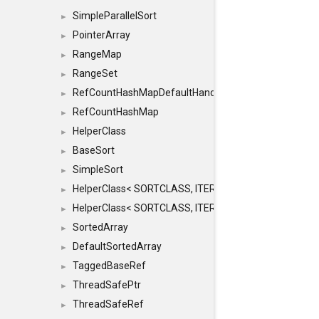
SimpleParallelSort
►
PointerArray
►
RangeMap
►
RangeSet
►
RefCountHashMapDefaultHandler
►
RefCountHashMap
►
HelperClass
►
BaseSort
►
SimpleSort
►
HelperClass< SORTCLASS, ITERATOR, CONTENT, BAS
►
HelperClass< SORTCLASS, ITERATOR, CONTENT, B
►
SortedArray
►
DefaultSortedArray
►
TaggedBaseRef
►
ThreadSafePtr
►
ThreadSafeRef
►