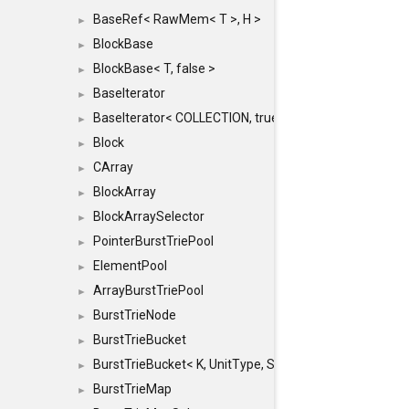
BaseRef< RawMem< T >, H >
►
BlockBase
►
BlockBase< T, false >
►
BaseIterator
►
BaseIterator< COLLECTION, true >
►
Block
►
CArray
►
BlockArray
►
BlockArraySelector
►
PointerBurstTriePool
►
ElementPool
►
ArrayBurstTriePool
►
BurstTrieNode
►
BurstTrieBucket
►
BurstTrieBucket< K, UnitType, SIZE >
►
BurstTrieMap
►