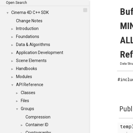
Open Search
Buf
Cinema 4D C++ SDK
▼
Change Notes
MI
Introduction
►
Foundations
AL
►
Data & Algorithms
►
Re
Application Development
►
Scene Elements
►
Data Str
Handbooks
►
Modules
►
#inclu
API Reference
▼
Classes
►
Files
►
Publ
Groups
▼
Compression
Container ID
►
temp
Cryptography