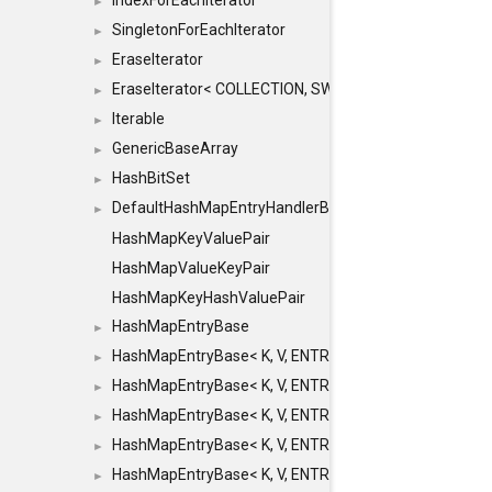
IndexForEachIterator
►
SingletonForEachIterator
►
EraseIterator
►
EraseIterator< COLLECTION, SWAP_ERASE, false >
►
Iterable
►
GenericBaseArray
►
HashBitSet
►
DefaultHashMapEntryHandlerBase
►
HashMapKeyValuePair
HashMapValueKeyPair
HashMapKeyHashValuePair
HashMapEntryBase
►
HashMapEntryBase< K, V, ENTRY_HANDLER, HASHM
►
HashMapEntryBase< K, V, ENTRY_HANDLER, HASHM
►
HashMapEntryBase< K, V, ENTRY_HANDLER, HASHMA
►
HashMapEntryBase< K, V, ENTRY_HANDLER, HASHM
►
HashMapEntryBase< K, V, ENTRY_HANDLER, HASHM
►