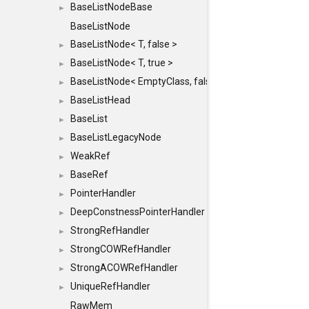
BaseListNodeBase
►
BaseListNode
BaseListNode< T, false >
►
BaseListNode< T, true >
►
BaseListNode< EmptyClass, false >
►
BaseListHead
►
BaseList
►
BaseListLegacyNode
►
WeakRef
►
BaseRef
►
PointerHandler
►
DeepConstnessPointerHandler
►
StrongRefHandler
►
StrongCOWRefHandler
►
StrongACOWRefHandler
►
UniqueRefHandler
►
RawMem