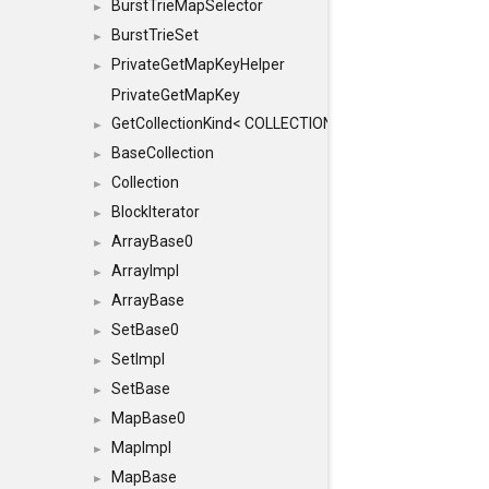
BurstTrieMapSelector
►
BurstTrieSet
►
PrivateGetMapKeyHelper
►
PrivateGetMapKey
GetCollectionKind< COLLECTION, typename SFINAEHelper
►
BaseCollection
►
Collection
►
BlockIterator
►
ArrayBase0
►
ArrayImpl
►
ArrayBase
►
SetBase0
►
SetImpl
►
SetBase
►
MapBase0
►
MapImpl
►
MapBase
►