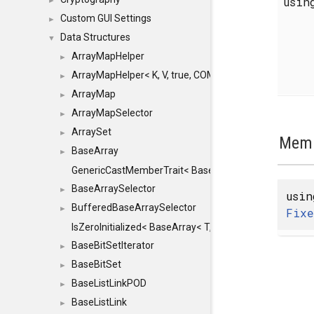
usi
►
Custom GUI Settings
►
Data Structures
▼
ArrayMapHelper
►
ArrayMapHelper< K, V, true, COMPARE, ARRAY >
►
ArrayMap
►
ArrayMapSelector
►
ArraySet
►
Memb
BaseArray
►
GenericCastMemberTrait< BaseArray< TO >, BaseArra
BaseArraySelector
►
usi
BufferedBaseArraySelector
►
Fixe
IsZeroInitialized< BaseArray< T, MINCHUNKSIZE, ME
BaseBitSetIterator
►
BaseBitSet
►
BaseListLinkPOD
►
BaseListLink
►