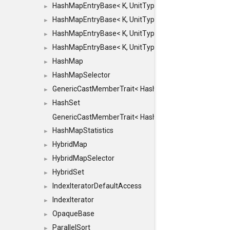
HashMapEntryBase< K, UnitType, ENTRY_HANDLER
►
HashMapEntryBase< K, UnitType, ENTRY_HANDLER
►
HashMapEntryBase< K, UnitType, ENTRY_HANDLER
►
HashMapEntryBase< K, UnitType, ENTRY_HANDLER,
►
HashMap
►
HashMapSelector
►
GenericCastMemberTrait< HashMap< K_TO, V_TO >, 
►
HashSet
►
GenericCastMemberTrait< HashSet< TO >, HashSet< F
HashMapStatistics
►
HybridMap
►
HybridMapSelector
►
HybridSet
►
IndexIteratorDefaultAccess
►
IndexIterator
►
OpaqueBase
►
ParallelSort
►