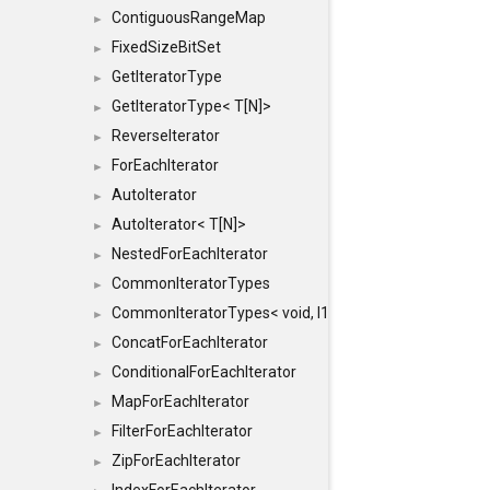
ContiguousRangeMap
►
FixedSizeBitSet
►
GetIteratorType
►
GetIteratorType< T[N]>
►
ReverseIterator
►
ForEachIterator
►
AutoIterator
►
AutoIterator< T[N]>
►
NestedForEachIterator
►
CommonIteratorTypes
►
CommonIteratorTypes< void, I1, I2 >
►
ConcatForEachIterator
►
ConditionalForEachIterator
►
MapForEachIterator
►
FilterForEachIterator
►
ZipForEachIterator
►