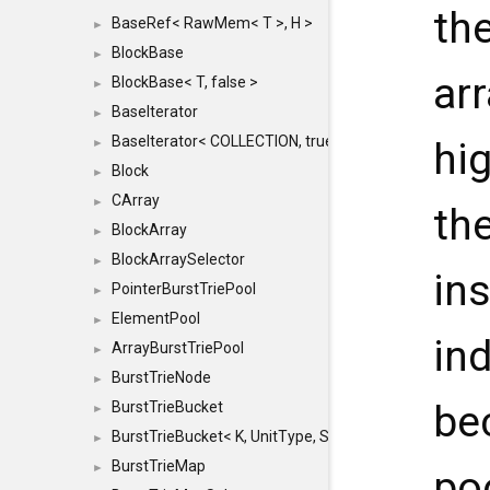
th
BaseRef< RawMem< T >, H >
►
BlockBase
►
arr
BlockBase< T, false >
►
BaseIterator
►
BaseIterator< COLLECTION, true >
hi
►
Block
►
CArray
►
th
BlockArray
►
BlockArraySelector
►
in
PointerBurstTriePool
►
ElementPool
►
in
ArrayBurstTriePool
►
BurstTrieNode
►
be
BurstTrieBucket
►
BurstTrieBucket< K, UnitType, SIZE >
►
BurstTrieMap
►
po