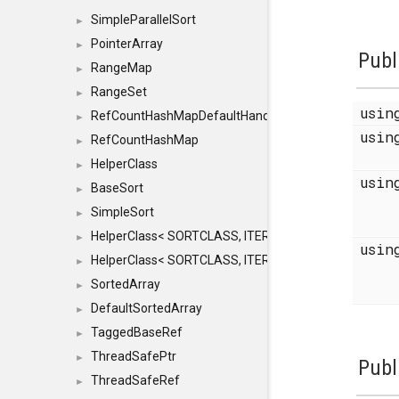
SimpleParallelSort
►
PointerArray
►
Publ
RangeMap
►
RangeSet
►
usi
RefCountHashMapDefaultHandler
►
usi
RefCountHashMap
►
HelperClass
►
usi
BaseSort
►
SimpleSort
►
HelperClass< SORTCLASS, ITERATOR, CONTENT, BAS
►
usi
HelperClass< SORTCLASS, ITERATOR, CONTENT, B
►
SortedArray
►
DefaultSortedArray
►
TaggedBaseRef
►
ThreadSafePtr
►
Publ
ThreadSafeRef
►