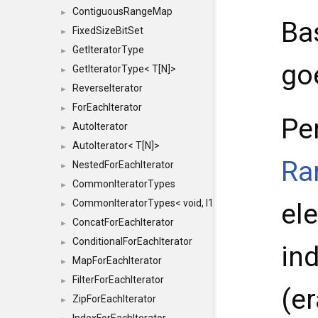
ContiguousRangeMap
►
Ba
FixedSizeBitSet
►
GetIteratorType
►
go
GetIteratorType< T[N]>
►
ReverseIterator
►
ForEachIterator
►
Pe
AutoIterator
►
AutoIterator< T[N]>
►
Ra
NestedForEachIterator
►
CommonIteratorTypes
►
CommonIteratorTypes< void, I1, I2 >
el
►
ConcatForEachIterator
►
ConditionalForEachIterator
►
in
MapForEachIterator
►
FilterForEachIterator
►
(er
ZipForEachIterator
►