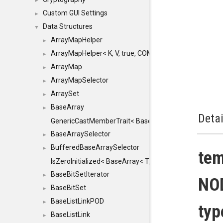
►
Custom GUI Settings
►
Data Structures
▼
ArrayMapHelper
►
ArrayMapHelper< K, V, true, COMPARE, ARRAY >
►
ArrayMap
►
ArrayMapSelector
►
ArraySet
►
BaseArray
►
Detai
GenericCastMemberTrait< BaseArray< TO >, BaseArra
BaseArraySelector
►
BufferedBaseArraySelector
►
tem
IsZeroInitialized< BaseArray< T, MINCHUNKSIZE, ME
BaseBitSetIterator
►
NOD
BaseBitSet
►
BaseListLinkPOD
►
typ
BaseListLink
►