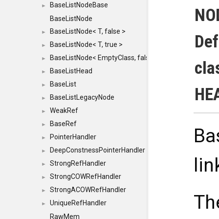
BaseListNodeBase
►
NO
BaseListNode
BaseListNode< T, false >
►
Def
BaseListNode< T, true >
►
BaseListNode< EmptyClass, false >
►
cla
BaseListHead
►
BaseList
►
HE
BaseListLegacyNode
►
WeakRef
►
BaseRef
►
Ba
PointerHandler
►
DeepConstnessPointerHandler
►
lin
StrongRefHandler
►
StrongCOWRefHandler
►
StrongACOWRefHandler
►
Th
UniqueRefHandler
►
RawMem