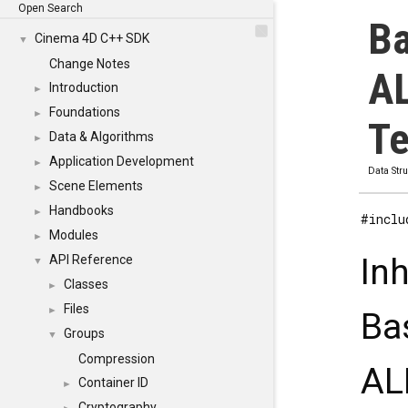
Open Search
Ba
Cinema 4D C++ SDK
▼
Change Notes
A
Introduction
►
Foundations
►
Te
Data & Algorithms
►
Application Development
►
Data Str
Scene Elements
►
Handbooks
►
#inclu
Modules
►
In
API Reference
▼
Classes
►
Files
►
Ba
Groups
▼
Compression
AL
Container ID
►
Cryptography