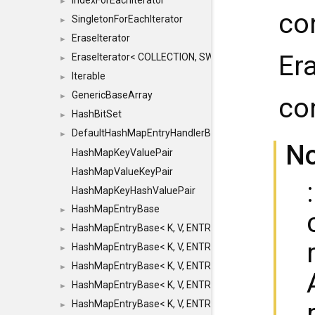
IndexForEachIterator
►
co
SingletonForEachIterator
►
EraseIterator
►
Er
EraseIterator< COLLECTION, SWAP_ERASE, false >
►
Iterable
►
GenericBaseArray
►
co
HashBitSet
►
DefaultHashMapEntryHandlerBase
►
N
HashMapKeyValuePair
HashMapValueKeyPair
HashMapKeyHashValuePair
HashMapEntryBase
►
HashMapEntryBase< K, V, ENTRY_HANDLER, HASHM
►
HashMapEntryBase< K, V, ENTRY_HANDLER, HASHM
►
HashMapEntryBase< K, V, ENTRY_HANDLER, HASHMA
►
HashMapEntryBase< K, V, ENTRY_HANDLER, HASHM
►
HashMapEntryBase< K, V, ENTRY_HANDLER, HASHM
►