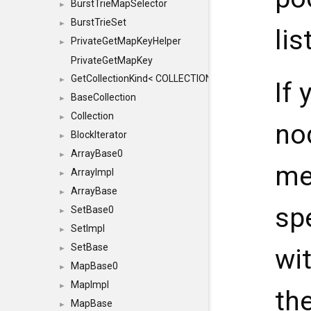
BurstTrieMapSelector
►
BurstTrieSet
►
lis
PrivateGetMapKeyHelper
►
PrivateGetMapKey
GetCollectionKind< COLLECTION, typename SFINAEHelper
►
If 
BaseCollection
►
Collection
►
no
BlockIterator
►
ArrayBase0
►
me
ArrayImpl
►
ArrayBase
►
spe
SetBase0
►
SetImpl
►
SetBase
►
wi
MapBase0
►
MapImpl
►
th
MapBase
►