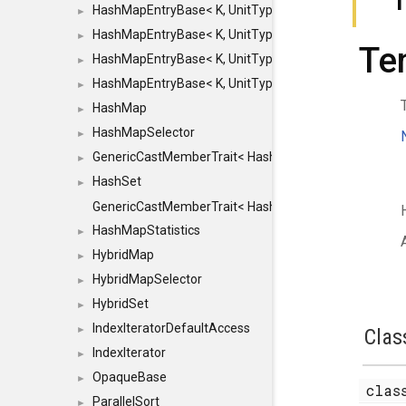
HashMapEntryBase< K, UnitType, ENTRY_HANDLER
►
HashMapEntryBase< K, UnitType, ENTRY_HANDLER
►
Te
HashMapEntryBase< K, UnitType, ENTRY_HANDLER
►
HashMapEntryBase< K, UnitType, ENTRY_HANDLER,
►
HashMap
►
HashMapSelector
►
GenericCastMemberTrait< HashMap< K_TO, V_TO >, 
►
HashSet
►
GenericCastMemberTrait< HashSet< TO >, HashSet< F
HashMapStatistics
►
HybridMap
►
HybridMapSelector
►
HybridSet
►
IndexIteratorDefaultAccess
►
Clas
IndexIterator
►
OpaqueBase
►
cla
ParallelSort
►