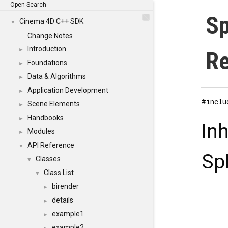
Open Search
Sp
Cinema 4D C++ SDK
▼
Change Notes
Introduction
►
Re
Foundations
►
Data & Algorithms
►
Application Development
►
#inclu
Scene Elements
►
Handbooks
►
In
Modules
►
API Reference
▼
Sp
Classes
▼
Class List
▼
birender
►
details
►
example1
►
example2