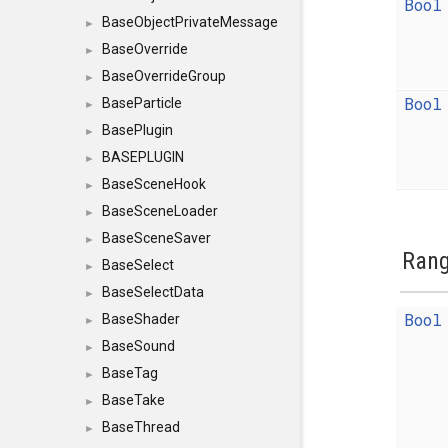
Bool
BaseObjectPrivateMessage
►
BaseOverride
►
BaseOverrideGroup
►
Bool
BaseParticle
►
BasePlugin
►
BASEPLUGIN
►
BaseSceneHook
►
BaseSceneLoader
►
BaseSceneSaver
►
Ran
BaseSelect
►
BaseSelectData
►
Bool
BaseShader
►
BaseSound
►
BaseTag
►
BaseTake
►
BaseThread
►