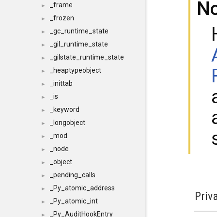
N
_frame
►
_frozen
►
_gc_runtime_state
►
_gil_runtime_state
►
_gilstate_runtime_state
►
_heaptypeobject
►
_inittab
►
_is
►
_keyword
►
_longobject
►
_mod
►
_node
►
_object
►
_pending_calls
►
_Py_atomic_address
►
Priv
_Py_atomic_int
►
_Py_AuditHookEntry
►