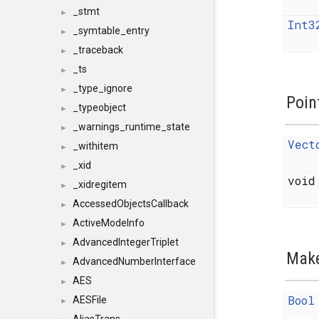
_stmt
►
Int3
_symtable_entry
►
_traceback
►
_ts
►
_type_ignore
►
Poin
_typeobject
►
_warnings_runtime_state
►
Vect
_withitem
►
_xid
►
voi
_xidregitem
►
AccessedObjectsCallback
►
ActiveModeInfo
►
AdvancedIntegerTriplet
►
Make
AdvancedNumberInterface
►
AES
►
Bool
AESFile
►