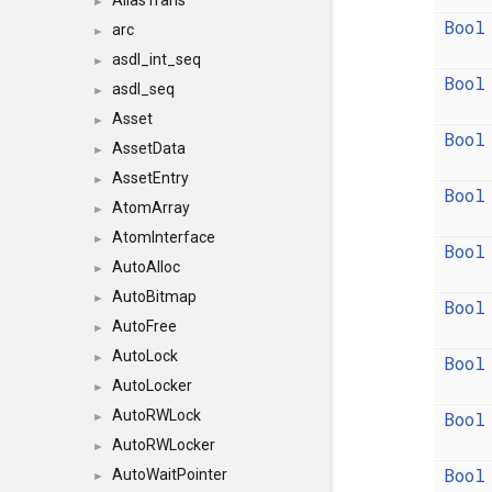
AliasTrans
►
Bool
arc
►
asdl_int_seq
►
Bool
asdl_seq
►
Asset
►
Bool
AssetData
►
AssetEntry
►
Bool
AtomArray
►
AtomInterface
►
Bool
AutoAlloc
►
AutoBitmap
►
Bool
AutoFree
►
AutoLock
►
Bool
AutoLocker
►
AutoRWLock
Bool
►
AutoRWLocker
►
Bool
AutoWaitPointer
►