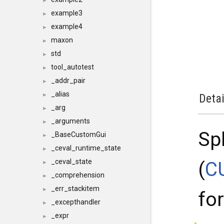
►
example3
►
example4
►
maxon
►
std
►
tool_autotest
►
_addr_pair
►
_alias
►
Detai
_arg
►
_arguments
►
Sp
_BaseCustomGui
►
_ceval_runtime_state
►
_ceval_state
(
C
►
_comprehension
►
_err_stackitem
►
fo
_excepthandler
►
_expr
►