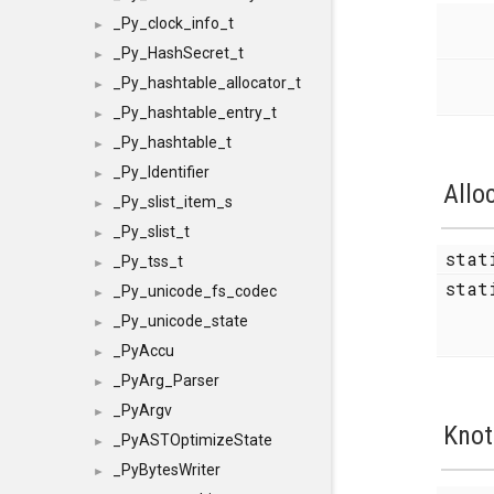
_Py_clock_info_t
►
_Py_HashSecret_t
►
_Py_hashtable_allocator_t
►
_Py_hashtable_entry_t
►
_Py_hashtable_t
►
_Py_Identifier
►
Allo
_Py_slist_item_s
►
_Py_slist_t
►
sta
_Py_tss_t
►
stat
_Py_unicode_fs_codec
►
_Py_unicode_state
►
_PyAccu
►
_PyArg_Parser
►
_PyArgv
►
Knot
_PyASTOptimizeState
►
_PyBytesWriter
►