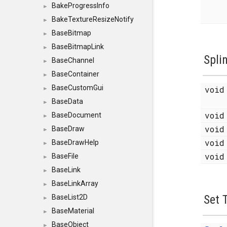
BakeProgressInfo
►
BakeTextureResizeNotify
►
BaseBitmap
►
BaseBitmapLink
►
Spli
BaseChannel
►
BaseContainer
►
BaseCustomGui
voi
►
BaseData
►
voi
BaseDocument
►
voi
BaseDraw
►
voi
BaseDrawHelp
►
voi
BaseFile
►
BaseLink
►
BaseLinkArray
►
Set 
BaseList2D
►
BaseMaterial
►
BaseObject
►