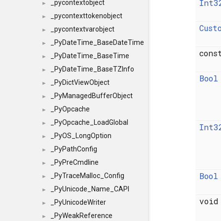
Int3
_pycontextobject
►
_pycontexttokenobject
►
Cust
_pycontextvarobject
►
_PyDateTime_BaseDateTime
►
con
_PyDateTime_BaseTime
►
_PyDateTime_BaseTZInfo
►
Bool
_PyDictViewObject
►
_PyManagedBufferObject
►
_PyOpcache
►
_PyOpcache_LoadGlobal
►
Int3
_PyOS_LongOption
►
_PyPathConfig
►
_PyPreCmdline
►
Bool
_PyTraceMalloc_Config
►
_PyUnicode_Name_CAPI
►
voi
_PyUnicodeWriter
►
_PyWeakReference
►