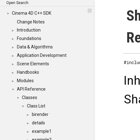
Open Search
Sh
Cinema 4D C++ SDK
▼
Change Notes
Introduction
►
Re
Foundations
►
Data & Algorithms
►
Application Development
►
#inclu
Scene Elements
►
Handbooks
►
In
Modules
►
API Reference
▼
Sh
Classes
▼
Class List
▼
birender
►
details
►
example1
►
example2