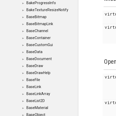
BakeProgressInfo
►
BakeTextureResizeNotify
►
vir
BaseBitmap
►
BaseBitmapLink
►
vir
BaseChannel
►
BaseContainer
►
BaseCustomGui
►
BaseData
►
BaseDocument
►
Ope
BaseDraw
►
BaseDrawHelp
►
vir
BaseFile
►
BaseLink
►
BaseLinkArray
►
BaseList2D
►
vir
BaseMaterial
►
BaseObject
►