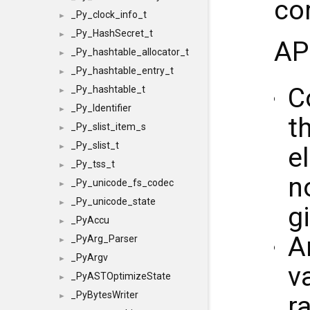
co
_Py_clock_info_t
►
_Py_HashSecret_t
►
AP
_Py_hashtable_allocator_t
►
_Py_hashtable_entry_t
►
C
_Py_hashtable_t
►
_Py_Identifier
►
t
_Py_slist_item_s
►
_Py_slist_t
e
►
_Py_tss_t
►
n
_Py_unicode_fs_codec
►
_Py_unicode_state
►
g
_PyAccu
►
A
_PyArg_Parser
►
_PyArgv
►
v
_PyASTOptimizeState
►
_PyBytesWriter
r
►