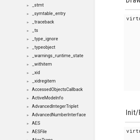
_stmt
►
_symtable_entry
►
vir
_traceback
►
_ts
►
_type_ignore
►
_typeobject
►
_warnings_runtime_state
►
_withitem
►
_xid
►
_xidregitem
►
AccessedObjectsCallback
►
ActiveModeInfo
►
AdvancedIntegerTriplet
►
Init
AdvancedNumberInterface
►
AES
►
vir
AESFile
►