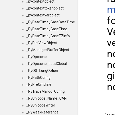
_pycontextobject
►
m
_pycontexttokenobject
►
_pycontextvarobject
►
f
_PyDateTime_BaseDateTime
►
V
_PyDateTime_BaseTime
►
_PyDateTime_BaseTZInfo
►
v
_PyDictViewObject
►
_PyManagedBufferObject
n
►
_PyOpcache
►
n
_PyOpcache_LoadGlobal
►
_PyOS_LongOption
►
g
_PyPathConfig
►
n
_PyPreCmdline
►
_PyTraceMalloc_Config
►
_PyUnicode_Name_CAPI
►
_PyUnicodeWriter
►
_PyWeakReference
►
Dra