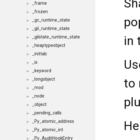
Sh
_frame
►
_frozen
►
po
_gc_runtime_state
►
_gil_runtime_state
►
in
_gilstate_runtime_state
►
_heaptypeobject
►
_inittab
►
U
_is
►
_keyword
►
to
_longobject
►
_mod
►
_node
►
plu
_object
►
_pending_calls
►
He
_Py_atomic_address
►
_Py_atomic_int
►
_Py_AuditHookEntry
►