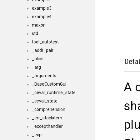
►
example3
►
example4
►
maxon
►
std
►
tool_autotest
►
_addr_pair
►
_alias
►
Detai
_arg
►
_arguments
►
A 
_BaseCustomGui
►
_ceval_runtime_state
►
_ceval_state
sh
►
_comprehension
►
_err_stackitem
►
pl
_excepthandler
►
_expr
►