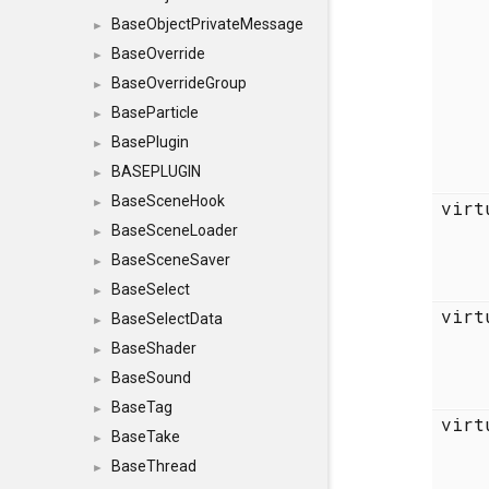
BaseObjectPrivateMessage
►
BaseOverride
►
BaseOverrideGroup
►
BaseParticle
►
BasePlugin
►
BASEPLUGIN
►
BaseSceneHook
►
virt
BaseSceneLoader
►
BaseSceneSaver
►
BaseSelect
►
virt
BaseSelectData
►
BaseShader
►
BaseSound
►
BaseTag
►
vir
BaseTake
►
BaseThread
►