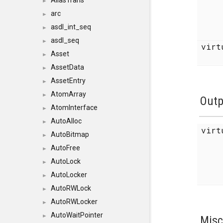
AliasTrans
►
arc
►
asdl_int_seq
►
asdl_seq
►
virt
Asset
►
AssetData
►
AssetEntry
►
AtomArray
►
Outp
AtomInterface
►
AutoAlloc
►
vir
AutoBitmap
►
AutoFree
►
AutoLock
►
AutoLocker
►
AutoRWLock
►
AutoRWLocker
►
AutoWaitPointer
►
Misc