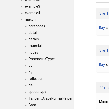
►
example3
►
Vect
example4
►
maxon
▼
corenodes
►
Ray
st
detail
►
details
►
material
►
Vect
nodes
►
ParametricTypes
►
Ray
di
py
►
py3
►
reflection
►
rla
►
Floa
specialtype
►
TangentSpaceNormalHelper
►
Minim
Bone
►