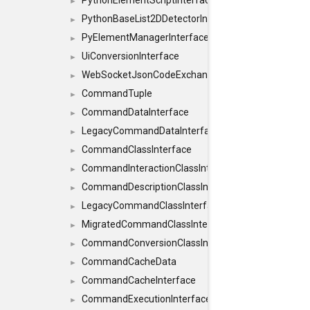
PythonElementScriptInterface
►
PythonBaseList2DDetectorInterface
►
PyElementManagerInterface
►
UiConversionInterface
►
WebSocketJsonCodeExchangerInterface
►
CommandTuple
►
CommandDataInterface
►
LegacyCommandDataInterface
►
CommandClassInterface
►
CommandInteractionClassInterface
►
CommandDescriptionClassInterface
►
LegacyCommandClassInterface
►
MigratedCommandClassInterface
►
CommandConversionClassInterface
►
CommandCacheData
►
CommandCacheInterface
►
CommandExecutionInterface
►