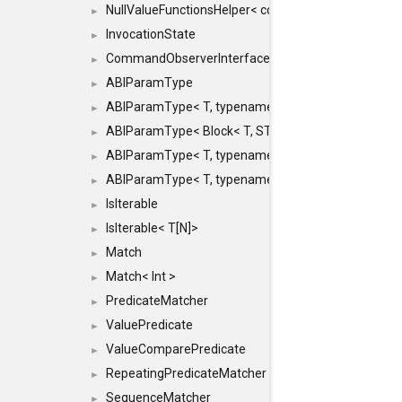
NullValueFunctionsHelper< const Result< COMMAN
►
InvocationState
►
CommandObserverInterface
►
ABIParamType
►
ABIParamType< T, typename std::enable_if< STD_
►
ABIParamType< Block< T, STRIDED, MOVE > >
►
ABIParamType< T, typename std::enable_if< STD_I
►
ABIParamType< T, typename std::enable_if< STD_I
►
IsIterable
►
IsIterable< T[N]>
►
Match
►
Match< Int >
►
PredicateMatcher
►
ValuePredicate
►
ValueComparePredicate
►
RepeatingPredicateMatcher
►
SequenceMatcher
►