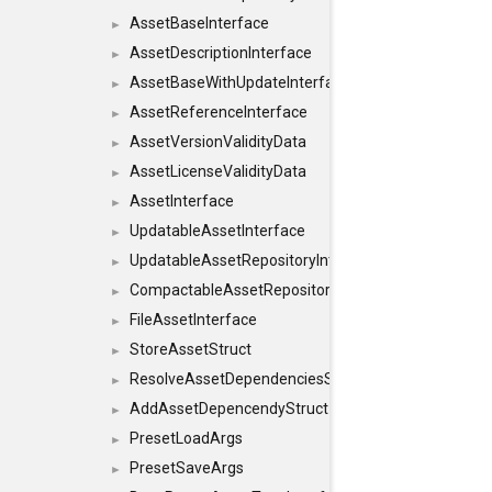
AssetBaseInterface
►
AssetDescriptionInterface
►
AssetBaseWithUpdateInterface
►
AssetReferenceInterface
►
AssetVersionValidityData
►
AssetLicenseValidityData
►
AssetInterface
►
UpdatableAssetInterface
►
UpdatableAssetRepositoryInterface
►
CompactableAssetRepositoryInterface
►
FileAssetInterface
►
StoreAssetStruct
►
ResolveAssetDependenciesStruct
►
AddAssetDepencendyStruct
►
PresetLoadArgs
►
PresetSaveArgs
►