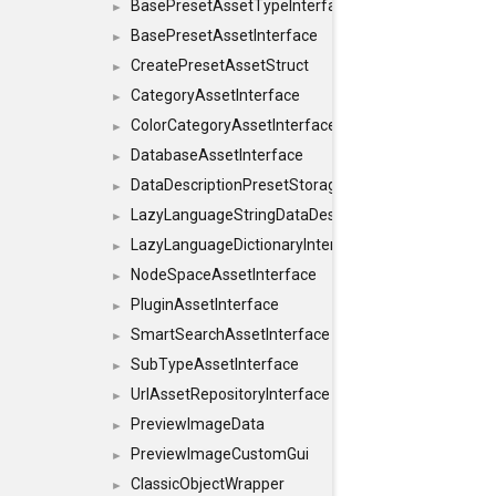
BasePresetAssetTypeInterface
►
BasePresetAssetInterface
►
CreatePresetAssetStruct
►
CategoryAssetInterface
►
ColorCategoryAssetInterface
►
DatabaseAssetInterface
►
DataDescriptionPresetStorageInterface
►
LazyLanguageStringDataDescriptionDefinitionInterf
►
LazyLanguageDictionaryInterface
►
NodeSpaceAssetInterface
►
PluginAssetInterface
►
SmartSearchAssetInterface
►
SubTypeAssetInterface
►
UrlAssetRepositoryInterface
►
PreviewImageData
►
PreviewImageCustomGui
►
ClassicObjectWrapper
►