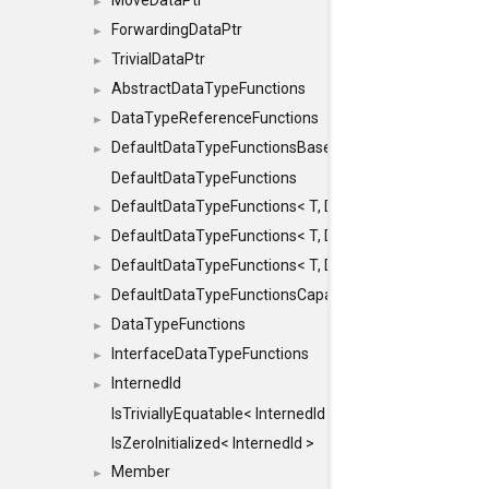
MoveDataPtr
►
ForwardingDataPtr
►
TrivialDataPtr
►
AbstractDataTypeFunctions
►
DataTypeReferenceFunctions
►
DefaultDataTypeFunctionsBase
►
DefaultDataTypeFunctions
DefaultDataTypeFunctions< T, DATATYPEMODE::SMA
►
DefaultDataTypeFunctions< T, DATATYPEMODE::SMAL
►
DefaultDataTypeFunctions< T, DATATYPEMODE::BIG >
►
DefaultDataTypeFunctionsCapabilityFlags
►
DataTypeFunctions
►
InterfaceDataTypeFunctions
►
InternedId
►
IsTriviallyEquatable< InternedId >
IsZeroInitialized< InternedId >
Member
►