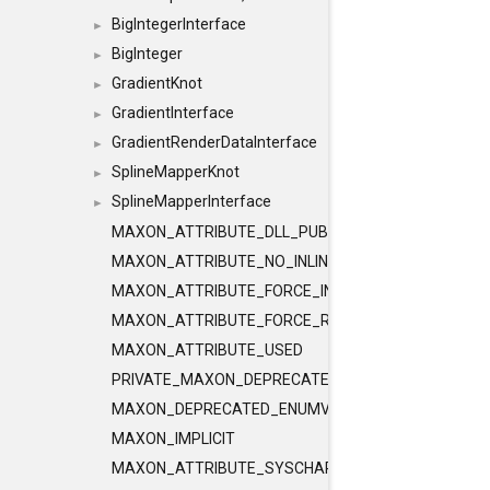
BigIntegerInterface
►
BigInteger
►
GradientKnot
►
GradientInterface
►
GradientRenderDataInterface
►
SplineMapperKnot
►
SplineMapperInterface
►
MAXON_ATTRIBUTE_DLL_PUBLIC
MAXON_ATTRIBUTE_NO_INLINE
MAXON_ATTRIBUTE_FORCE_INLINE
MAXON_ATTRIBUTE_FORCE_RELEASE_INLINE
MAXON_ATTRIBUTE_USED
PRIVATE_MAXON_DEPRECATED_ENUMVALUE
MAXON_DEPRECATED_ENUMVALUE
MAXON_IMPLICIT
MAXON_ATTRIBUTE_SYSCHAR_IS_CHAR