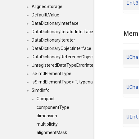
Int3
AlignedStorage
►
DefaultLValue
►
DataDictionaryInterface
►
Memb
DataDictionaryIteratorInterface
►
DataDictionaryIterator
►
DataDictionaryObjectInterface
►
UCha
DataDictionaryReferenceObjectInterface
►
UnregisteredDataTypeErrorInterface
►
IsSimdElementType
►
IsSimdElementType< T, typename SFINAEHelper< void, 
►
UCha
SimdInfo
▼
Compact
►
componentType
UInt
dimension
multiplicity
alignmentMask