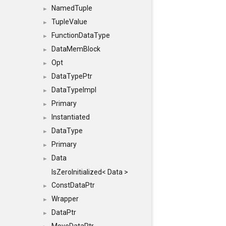
NamedTuple
►
TupleValue
►
FunctionDataType
►
DataMemBlock
►
Opt
►
DataTypePtr
►
DataTypeImpl
►
Primary
►
Instantiated
►
DataType
►
Primary
►
Data
►
IsZeroInitialized< Data >
ConstDataPtr
►
Wrapper
►
DataPtr
►