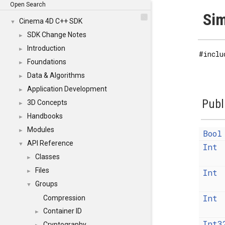
Open Search
Sim
Cinema 4D C++ SDK
▼
SDK Change Notes
►
Introduction
►
#inclu
Foundations
►
Data & Algorithms
►
Application Development
►
Publ
3D Concepts
►
Handbooks
►
Modules
►
Bool
API Reference
▼
Int
Classes
►
Files
Int
►
Groups
▼
Int
Compression
Container ID
►
Int3
Cryptography