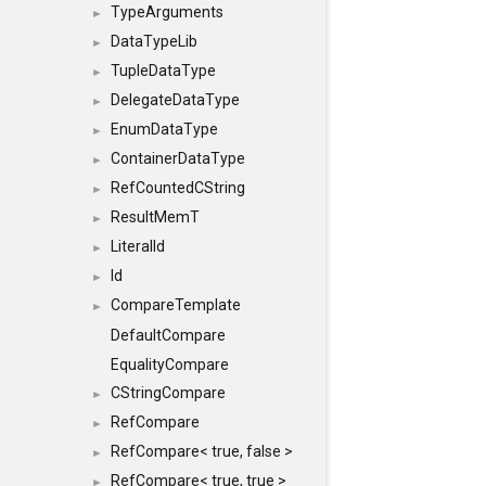
TypeArguments
►
DataTypeLib
►
TupleDataType
►
DelegateDataType
►
EnumDataType
►
ContainerDataType
►
RefCountedCString
►
ResultMemT
►
LiteralId
►
Id
►
CompareTemplate
►
DefaultCompare
EqualityCompare
CStringCompare
►
RefCompare
►
RefCompare< true, false >
►
RefCompare< true, true >
►