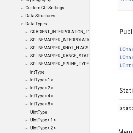
►
Custom GUI Settings
►
Data Structures
►
Data Types
▼
Publ
GRADIENT_INTERPOLATION_TYPE
►
SPLINEMAPPER_INTERPOLATION_TYPE
►
SPLINEMAPPER_KNOT_FLAGS
UCha
►
SPLINEMAPPER_RANGE_STATE
UCha
►
SPLINEMAPPER_SPLINE_TYPE
UInt
►
IntType
IntType< 1 >
►
IntType< 2 >
►
Stat
IntType< 4 >
►
IntType< 8 >
►
stat
UIntType
UIntType< 1 >
►
UIntType< 2 >
►
Memb