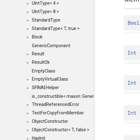
UIntType< 4 >
►
UIntType< 8 >
►
StandardType
►
Bool
StandardType< T, true >
►
Block
►
GenericComponent
Int
G
Result
►
ResultOk
►
EmptyClass
EmptyVirtualClass
►
Int
G
SFINAEHelper
►
is_constructible< maxon::Generic, const maxon::Generi
ThreadReferencedError
►
Int
TestForCopyFromMember
►
ObjectConstructor
►
ObjectConstructor< T, false >
►
HasInit
►