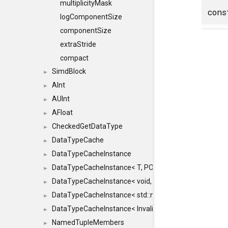
multiplicityMask
con
logComponentSize
componentSize
extraStride
compact
SimdBlock
►
AInt
►
AUInt
►
AFloat
►
CheckedGetDataType
►
DataTypeCache
►
DataTypeCacheInstance
►
DataTypeCacheInstance< T, POLICY, true >
►
DataTypeCacheInstance< void, POLICY, true >
►
DataTypeCacheInstance< std::nullptr_t, POLICY, true >
►
DataTypeCacheInstance< InvalidType, POLICY, true >
►
NamedTupleMembers
►