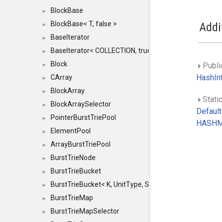
BlockBase
►
BlockBase< T, false >
Addi
►
BaseIterator
►
BaseIterator< COLLECTION, true >
►
Block
Publi
►
HashI
CArray
►
BlockArray
►
Static
BlockArraySelector
►
Defaul
PointerBurstTriePool
►
HASHM
ElementPool
►
ArrayBurstTriePool
►
BurstTrieNode
►
BurstTrieBucket
►
BurstTrieBucket< K, UnitType, SIZE >
►
BurstTrieMap
►
BurstTrieMapSelector
►