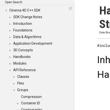
Open Search
H
Cinema 4D C++ SDK
▼
SDK Change Notes
►
St
Introduction
►
Foundations
►
Data Str
Data & Algorithms
►
Application Development
►
#inclu
3D Concepts
►
In
Handbooks
►
Modules
►
API Reference
▼
Ha
Classes
►
Files
►
Groups
▼
Compression
Container ID
►
Cryptography