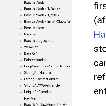
fi
BaseListNode
BaseListNode< T, false >
►
BaseListNode< T, true >
►
(a
BaseListNode< EmptyClass, false >
►
BaseListHead
►
Ha
BaseList
►
BaseListLegacyNode
►
sto
WeakRef
►
BaseRef
►
ca
PointerHandler
►
DeepConstnessPointerHandler
►
StrongRefHandler
►
re
StrongCOWRefHandler
►
StrongACOWRefHandler
►
ent
UniqueRefHandler
►
RawMem
BaseRef< RawMem< T >, H >
►