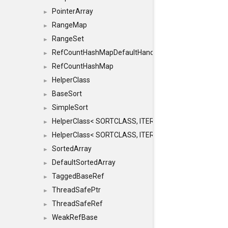
PointerArray
►
RangeMap
►
RangeSet
►
RefCountHashMapDefaultHandler
►
RefCountHashMap
►
HelperClass
►
BaseSort
►
SimpleSort
►
HelperClass< SORTCLASS, ITERATOR, CONTENT, BAS
►
HelperClass< SORTCLASS, ITERATOR, CONTENT, B
►
SortedArray
►
DefaultSortedArray
►
TaggedBaseRef
►
ThreadSafePtr
►
ThreadSafeRef
►
WeakRefBase
►