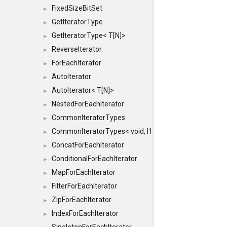
FixedSizeBitSet
►
GetIteratorType
►
GetIteratorType< T[N]>
►
ReverseIterator
►
ForEachIterator
►
AutoIterator
►
AutoIterator< T[N]>
►
NestedForEachIterator
►
CommonIteratorTypes
►
CommonIteratorTypes< void, I1, I2 >
►
ConcatForEachIterator
►
ConditionalForEachIterator
►
MapForEachIterator
►
FilterForEachIterator
►
ZipForEachIterator
►
IndexForEachIterator
►