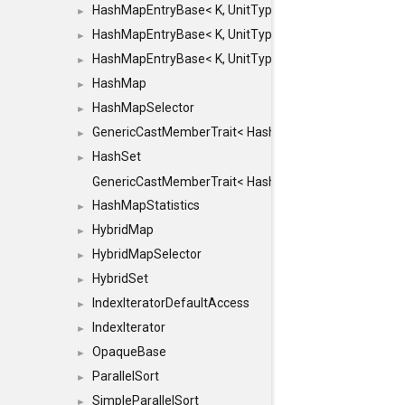
HashMapEntryBase< K, UnitType, ENTRY_HANDLER
►
HashMapEntryBase< K, UnitType, ENTRY_HANDLER
►
HashMapEntryBase< K, UnitType, ENTRY_HANDLER,
►
HashMap
►
HashMapSelector
►
GenericCastMemberTrait< HashMap< K_TO, V_TO >, 
►
HashSet
►
GenericCastMemberTrait< HashSet< TO >, HashSet< F
HashMapStatistics
►
HybridMap
►
HybridMapSelector
►
HybridSet
►
IndexIteratorDefaultAccess
►
IndexIterator
►
OpaqueBase
►
ParallelSort
►
SimpleParallelSort
►