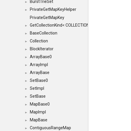
BurstTrieSet
►
PrivateGetMapKeyHelper
►
PrivateGetMapKey
GetCollectionKind< COLLECTION, typename SFINAEHelper
►
BaseCollection
►
Collection
►
BlockIterator
►
ArrayBase0
►
ArrayImpl
►
ArrayBase
►
SetBase0
►
SetImpl
►
SetBase
►
MapBase0
►
MapImpl
►
MapBase
►
ContiguousRangeMap
►