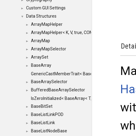
►
Custom GUI Settings
►
Data Structures
▼
ArrayMapHelper
►
ArrayMapHelper< K, V, true, COMPARE, ARRAY >
►
ArrayMap
►
Detai
ArrayMapSelector
►
ArraySet
►
BaseArray
►
Ma
GenericCastMemberTrait< BaseArray< TO >, BaseArra
BaseArraySelector
►
Ha
BufferedBaseArraySelector
►
IsZeroInitialized< BaseArray< T, MINCHUNKSIZE, ME
wi
BaseBitSet
►
BaseListLinkPOD
►
whe
BaseListLink
►
BaseListNodeBase
►