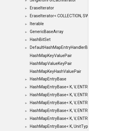
SingletonForEachIterator
►
EraseIterator
►
EraseIterator< COLLECTION, SWAP_ERASE, false >
►
Iterable
►
GenericBaseArray
►
HashBitSet
►
DefaultHashMapEntryHandlerBase
►
HashMapKeyValuePair
HashMapValueKeyPair
HashMapKeyHashValuePair
HashMapEntryBase
►
HashMapEntryBase< K, V, ENTRY_HANDLER, HASHM
►
HashMapEntryBase< K, V, ENTRY_HANDLER, HASHM
►
HashMapEntryBase< K, V, ENTRY_HANDLER, HASHMA
►
HashMapEntryBase< K, V, ENTRY_HANDLER, HASHM
►
HashMapEntryBase< K, V, ENTRY_HANDLER, HASHM
►
HashMapEntryBase< K, UnitType, ENTRY_HANDLER
►