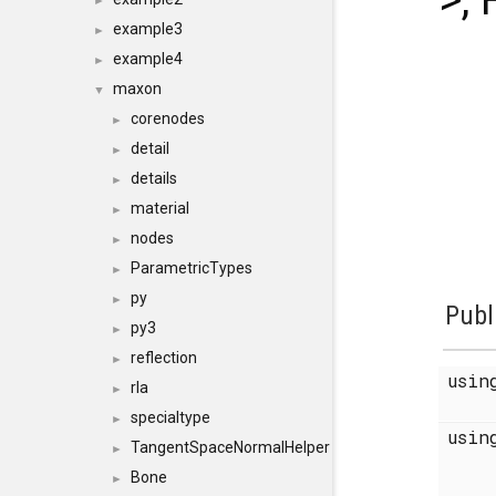
>,
►
example3
►
example4
►
maxon
▼
corenodes
►
detail
►
details
►
material
►
nodes
►
ParametricTypes
►
py
►
Publ
py3
►
reflection
►
usi
rla
►
specialtype
►
usi
TangentSpaceNormalHelper
►
Bone
►