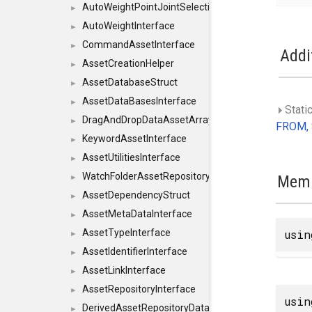
AutoWeightPointJointSelections
►
AutoWeightInterface
►
CommandAssetInterface
►
Addi
AssetCreationHelper
►
AssetDatabaseStruct
►
AssetDataBasesInterface
►
Static
DragAndDropDataAssetArray
►
FROM, 
KeywordAssetInterface
►
AssetUtilitiesInterface
►
WatchFolderAssetRepositoryInterface
Memb
►
AssetDependencyStruct
►
AssetMetaDataInterface
►
usi
AssetTypeInterface
►
AssetIdentifierInterface
►
AssetLinkInterface
►
AssetRepositoryInterface
►
usi
DerivedAssetRepositoryDataInterface
►