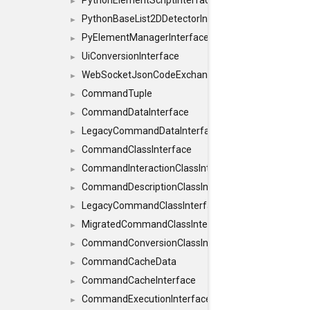
PythonElementScriptInterface
►
PythonBaseList2DDetectorInterface
►
PyElementManagerInterface
►
UiConversionInterface
►
WebSocketJsonCodeExchangerInterface
►
CommandTuple
►
CommandDataInterface
►
LegacyCommandDataInterface
►
CommandClassInterface
►
CommandInteractionClassInterface
►
CommandDescriptionClassInterface
►
LegacyCommandClassInterface
►
MigratedCommandClassInterface
►
CommandConversionClassInterface
►
CommandCacheData
►
CommandCacheInterface
►
CommandExecutionInterface
►