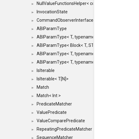
NullValueFunctionsHelper< const Result< COMMAN
►
InvocationState
►
CommandObserverInterface
►
ABIParamType
►
ABIParamType< T, typename std::enable_if< STD_
►
ABIParamType< Block< T, STRIDED, MOVE > >
►
ABIParamType< T, typename std::enable_if< STD_I
►
ABIParamType< T, typename std::enable_if< STD_I
►
IsIterable
►
IsIterable< T[N]>
►
Match
►
Match< Int >
►
PredicateMatcher
►
ValuePredicate
►
ValueComparePredicate
►
RepeatingPredicateMatcher
►
SequenceMatcher
►