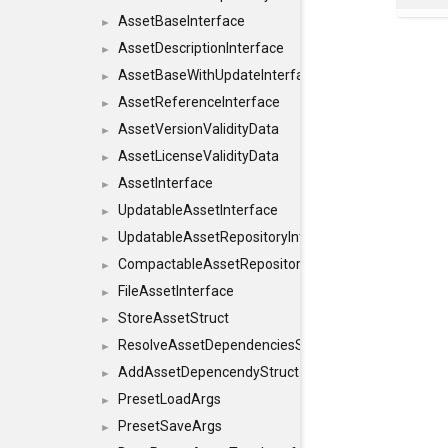
AssetBaseInterface
►
AssetDescriptionInterface
►
AssetBaseWithUpdateInterface
►
AssetReferenceInterface
►
AssetVersionValidityData
►
AssetLicenseValidityData
►
AssetInterface
►
UpdatableAssetInterface
►
UpdatableAssetRepositoryInterface
►
CompactableAssetRepositoryInterface
►
FileAssetInterface
►
StoreAssetStruct
►
ResolveAssetDependenciesStruct
►
AddAssetDepencendyStruct
►
PresetLoadArgs
►
PresetSaveArgs
►