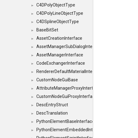
C4DPolyObjectType
►
C4DPolyLineObjectType
►
C4DSplineObjectType
►
BaseBitSet
►
AssetCreationInterface
►
AssetManagerSubDialogInterface
►
AssetManagerInterface
►
CodeExchangerInterface
►
RendererDefaultMaterialInterface
►
CustomNodeGuiBase
►
AttributeManagerProxyInterface
►
CustomNodeGuiProxyInterface
►
DescEntryStruct
►
DescTranslation
►
PythonElementBaseInterface
►
PythonElementEmbeddedInterface
►