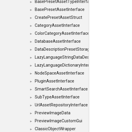
BasePresetAssetTypeInterface
►
BasePresetAssetInterface
►
CreatePresetAssetStruct
►
CategoryAssetInterface
►
ColorCategoryAssetInterface
►
DatabaseAssetInterface
►
DataDescriptionPresetStorageInterface
►
LazyLanguageStringDataDescriptionDefinitionInterf
►
LazyLanguageDictionaryInterface
►
NodeSpaceAssetInterface
►
PluginAssetInterface
►
SmartSearchAssetInterface
►
SubTypeAssetInterface
►
UrlAssetRepositoryInterface
►
PreviewImageData
►
PreviewImageCustomGui
►
ClassicObjectWrapper
►