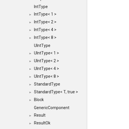
IntType
IntType< 1 >
►
IntType< 2 >
►
IntType< 4 >
►
IntType< 8 >
►
UIntType
UIntType< 1 >
►
UIntType< 2 >
►
UIntType< 4 >
►
UIntType< 8 >
►
StandardType
►
StandardType< T, true >
►
Block
►
GenericComponent
Result
►
ResultOk
►