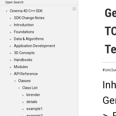
Open Search
Ge
Cinema 4D C++ SDK
▼
SDK Change Notes
►
Introduction
►
TO
Foundations
►
Data & Algorithms
►
Te
Application Development
►
3D Concepts
►
Handbooks
►
Modules
►
#inclu
API Reference
▼
Classes
In
▼
Class List
▼
birender
►
Ge
details
►
example1
►
example2