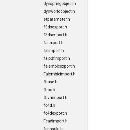
dynspringobject.h
dynworldobject.h
etparameter.h
f3dsexport.h
f3dsimport.h
faiexport.h
faiimport.h
faipdfimport.h
falembicexport.h
Falembicimport.h
fbase.h
fbox.h
fbvhimport.h
fc4d.h
fc4dexport.h
Fcadimport.h
fcapsule.h