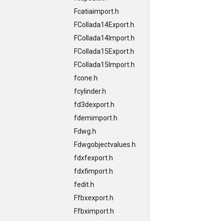
Fcatiaimport.h
FCollada14Export.h
FCollada14Import.h
FCollada15Export.h
FCollada15Import.h
fcone.h
fcylinder.h
fd3dexport.h
fdemimport.h
Fdwg.h
Fdwgobjectvalues.h
fdxfexport.h
fdxfimport.h
fedit.h
Ffbxexport.h
Ffbximport.h