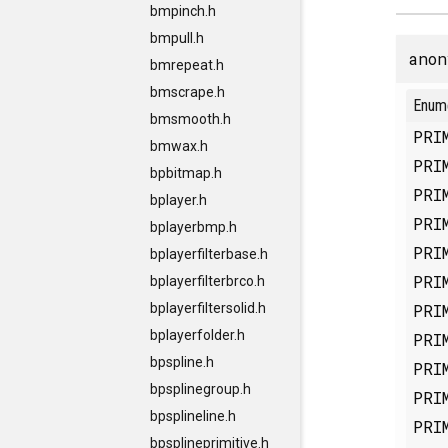
bmpinch.h
bmpull.h
anon
bmrepeat.h
bmscrape.h
Enum
bmsmooth.h
PRI
bmwax.h
PRI
bpbitmap.h
PRI
bplayer.h
PRI
bplayerbmp.h
PRI
bplayerfilterbase.h
PRI
bplayerfilterbrco.h
PRI
bplayerfiltersolid.h
bplayerfolder.h
PRI
bpspline.h
PRI
bpsplinegroup.h
PRI
bpsplineline.h
PRI
bpsplineprimitive.h