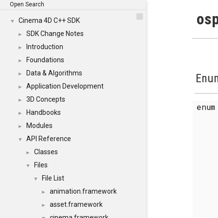
Open Search
osp
Cinema 4D C++ SDK
▼
SDK Change Notes
►
Introduction
►
Foundations
►
Data & Algorithms
►
Enum
Application Development
►
3D Concepts
►
enu
Handbooks
►
Modules
►
API Reference
▼
Classes
►
Files
▼
File List
▼
animation.framework
►
asset.framework
►
cinema.framework