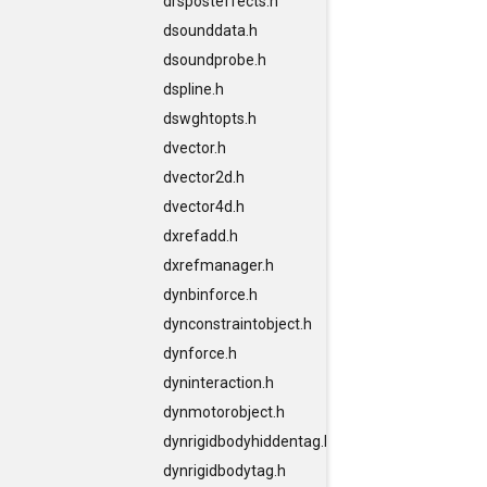
drsposteffects.h
dsounddata.h
dsoundprobe.h
dspline.h
dswghtopts.h
dvector.h
dvector2d.h
dvector4d.h
dxrefadd.h
dxrefmanager.h
dynbinforce.h
dynconstraintobject.h
dynforce.h
dyninteraction.h
dynmotorobject.h
dynrigidbodyhiddentag.h
dynrigidbodytag.h