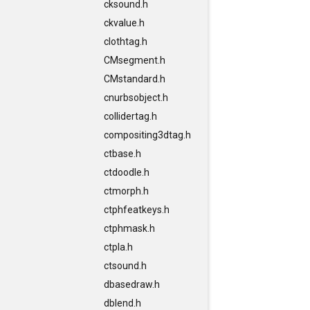
cksound.h
ckvalue.h
clothtag.h
CMsegment.h
CMstandard.h
cnurbsobject.h
collidertag.h
compositing3dtag.h
ctbase.h
ctdoodle.h
ctmorph.h
ctphfeatkeys.h
ctphmask.h
ctpla.h
ctsound.h
dbasedraw.h
dblend.h