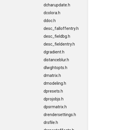
dcharupdate.h
dcolora.h
ddoc.h
desc_falloffentry.h
desc_fieldbg.h
desc_fieldentry.h
dgradient.h
distanceblur.h
dlwghtopts.h
dmatrix.h
dmodeling.h
dpresets.h
dprojobjs.h
dpsrmatrix.h
drendersettings.h
drsfile.h