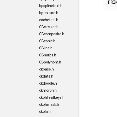
PRI
bpsplinetext.h
bptexture.h
cachetool.h
CBcircular.h
CBcomposite.h
CBconic.h
CBline.h
CBnurbs.h
CBpolynom.h
ckbase.h
ckdata.h
ckdoodle.h
ckmorph.h
ckphfeatkeys.h
ckphmask.h
ckpla.h