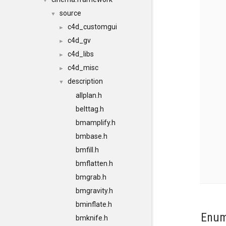
▼
source
▼
c4d_customgui
►
c4d_gv
►
c4d_libs
►
c4d_misc
►
description
▼
allplan.h
belttag.h
bmamplify.h
bmbase.h
bmfill.h
bmflatten.h
bmgrab.h
bmgravity.h
bminflate.h
Enum
bmknife.h