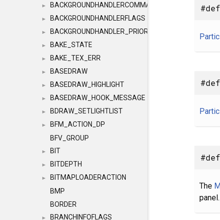
BACKGROUNDHANDLERCOMMAND
►
#def
BACKGROUNDHANDLERFLAGS
►
BACKGROUNDHANDLER_PRIORITY
►
Partic
BAKE_STATE
►
BAKE_TEX_ERR
►
BASEDRAW
►
#def
BASEDRAW_HIGHLIGHT
►
BASEDRAW_HOOK_MESSAGE
►
Partic
BDRAW_SETLIGHTLIST
►
BFM_ACTION_DP
►
BFV_GROUP
BIT
►
#def
BITDEPTH
►
BITMAPLOADERACTION
►
The
M
BMP
panel.
BORDER
BRANCHINFOFLAGS
►