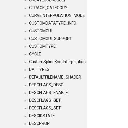
CREATEJOBRESULT
►
CTRACK_CATEGORY
►
CURVEINTERPOLATION_MODE
►
CUSTOMDATATYPE_INFO
►
CUSTOMGUI
►
CUSTOMGUI_SUPPORT
►
CUSTOMTYPE
►
CYCLE
►
CustomSplineKnotInterpolation
►
DA_TYPES
►
DEFAULTFILENAME_SHADER
►
DESCFLAGS_DESC
►
DESCFLAGS_ENABLE
►
DESCFLAGS_GET
►
DESCFLAGS_SET
►
DESCIDSTATE
►
DESCPROP
►