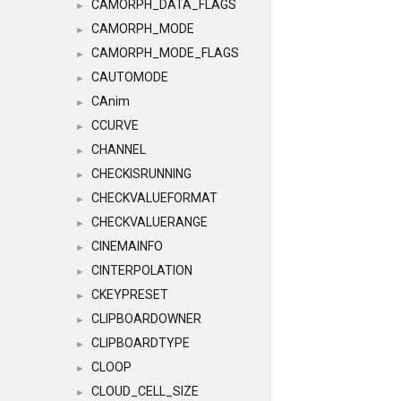
CAMORPH_DATA_FLAGS
►
CAMORPH_MODE
►
CAMORPH_MODE_FLAGS
►
CAUTOMODE
►
CAnim
►
CCURVE
►
CHANNEL
►
CHECKISRUNNING
►
CHECKVALUEFORMAT
►
CHECKVALUERANGE
►
CINEMAINFO
►
CINTERPOLATION
►
CKEYPRESET
►
CLIPBOARDOWNER
►
CLIPBOARDTYPE
►
CLOOP
►
CLOUD_CELL_SIZE
►