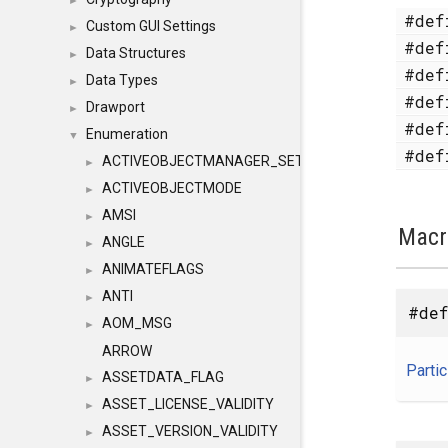
►
#de
Custom GUI Settings
►
#de
Data Structures
►
#de
Data Types
►
#de
Drawport
►
#de
Enumeration
▼
#de
ACTIVEOBJECTMANAGER_SETOBJECTS
►
ACTIVEOBJECTMODE
►
AMSI
►
Macr
ANGLE
►
ANIMATEFLAGS
►
ANTI
►
#def
AOM_MSG
►
ARROW
Partic
ASSETDATA_FLAG
►
ASSET_LICENSE_VALIDITY
►
ASSET_VERSION_VALIDITY
►