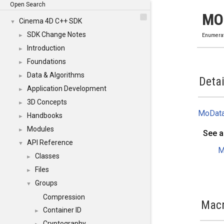
Open Search
MO
Cinema 4D C++ SDK
▼
SDK Change Notes
►
Enumera
Introduction
►
Foundations
►
Data & Algorithms
►
Detai
Application Development
►
3D Concepts
►
MoDat
Handbooks
►
Modules
►
See a
API Reference
▼
M
Classes
►
Files
►
Groups
▼
Compression
Mac
Container ID
►
Cryptography