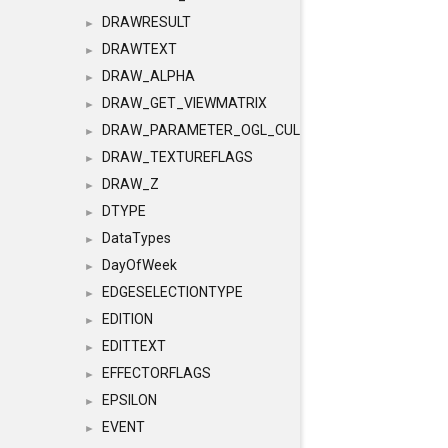
DRAWRESULT
►
DRAWTEXT
►
DRAW_ALPHA
►
DRAW_GET_VIEWMATRIX
►
DRAW_PARAMETER_OGL_CULLING
►
DRAW_TEXTUREFLAGS
►
DRAW_Z
►
DTYPE
►
DataTypes
►
DayOfWeek
►
EDGESELECTIONTYPE
►
EDITION
►
EDITTEXT
►
EFFECTORFLAGS
►
EPSILON
►
EVENT
►