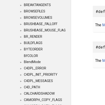
BREAKTANGENTS
►
#def
BROWSEFILES
►
BROWSEVOLUMES
►
BRUSHBASE_FALLOFF
The
M
►
BRUSHBASE_MOUSE_FLAG
►
BR_RENDER
►
BUILDFLAGS
►
#def
BYTEORDER
►
BfCOLOR
The
M
BlendMode
►
C4DPL_ERROR
►
C4DPL_INIT_PRIORITY
►
C4DPL_MESSAGES
►
C4D_PATH
►
CALCHARDSHADOW
►
CAMORPH_COPY_FLAGS
►