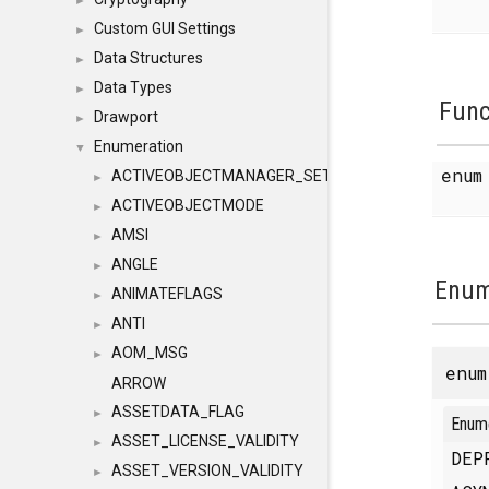
►
Custom GUI Settings
►
Data Structures
►
Data Types
►
Func
Drawport
►
Enumeration
▼
enu
ACTIVEOBJECTMANAGER_SETOBJECTS
►
ACTIVEOBJECTMODE
►
AMSI
►
ANGLE
►
Enum
ANIMATEFLAGS
►
ANTI
►
AOM_MSG
►
enu
ARROW
ASSETDATA_FLAG
►
Enum
ASSET_LICENSE_VALIDITY
►
DEP
ASSET_VERSION_VALIDITY
►