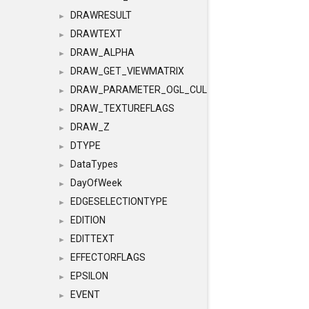
DRAWRESULT
►
DRAWTEXT
►
DRAW_ALPHA
►
DRAW_GET_VIEWMATRIX
►
DRAW_PARAMETER_OGL_CULLING
►
DRAW_TEXTUREFLAGS
►
DRAW_Z
►
DTYPE
►
DataTypes
►
DayOfWeek
►
EDGESELECTIONTYPE
►
EDITION
►
EDITTEXT
►
EFFECTORFLAGS
►
EPSILON
►
EVENT
►