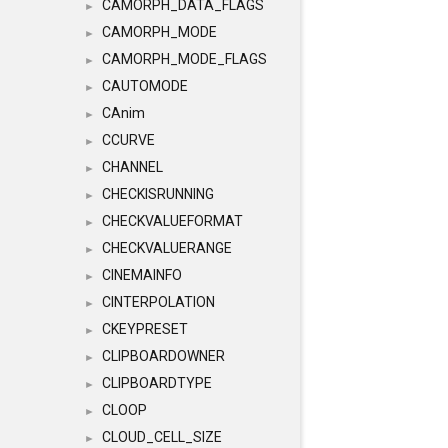
CAMORPH_DATA_FLAGS
►
CAMORPH_MODE
►
CAMORPH_MODE_FLAGS
►
CAUTOMODE
►
CAnim
►
CCURVE
►
CHANNEL
►
CHECKISRUNNING
►
CHECKVALUEFORMAT
►
CHECKVALUERANGE
►
CINEMAINFO
►
CINTERPOLATION
►
CKEYPRESET
►
CLIPBOARDOWNER
►
CLIPBOARDTYPE
►
CLOOP
►
CLOUD_CELL_SIZE
►