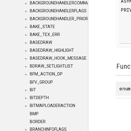
ASY
BACKGROUNDHANDLERCOMMAND
►
PRI
BACKGROUNDHANDLERFLAGS
►
BACKGROUNDHANDLER_PRIORITY
►
BAKE_STATE
►
BAKE_TEX_ERR
►
BASEDRAW
►
BASEDRAW_HIGHLIGHT
►
BASEDRAW_HOOK_MESSAGE
►
Func
BDRAW_SETLIGHTLIST
►
BFM_ACTION_DP
►
BFV_GROUP
enu
BIT
►
BITDEPTH
►
BITMAPLOADERACTION
►
BMP
BORDER
BRANCHINFOFLAGS
►