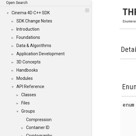
Open Search
TH
Cinema 4D C++ SDK
▼
SDK Change Notes
►
Enumera
Introduction
►
Foundations
►
Data & Algorithms
►
Detai
Application Development
►
3D Concepts
►
Handbooks
►
Modules
►
Enum
API Reference
▼
Classes
►
Files
enu
►
Groups
▼
Compression
Container ID
►
Cryptography