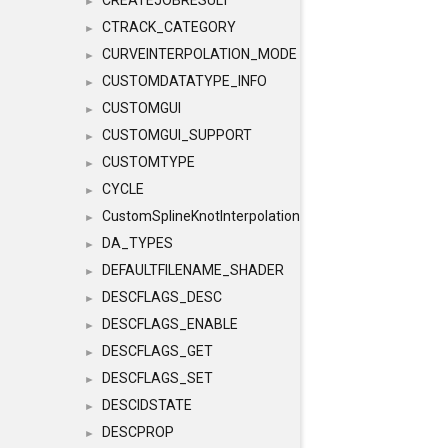
CREATEJOBRESULT
►
CTRACK_CATEGORY
►
CURVEINTERPOLATION_MODE
►
CUSTOMDATATYPE_INFO
►
CUSTOMGUI
►
CUSTOMGUI_SUPPORT
►
CUSTOMTYPE
►
CYCLE
►
CustomSplineKnotInterpolation
►
DA_TYPES
►
DEFAULTFILENAME_SHADER
►
DESCFLAGS_DESC
►
DESCFLAGS_ENABLE
►
DESCFLAGS_GET
►
DESCFLAGS_SET
►
DESCIDSTATE
►
DESCPROP
►