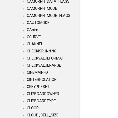
CAMORPH_DATA_FLAGS
►
CAMORPH_MODE
►
CAMORPH_MODE_FLAGS
►
CAUTOMODE
►
CAnim
►
CCURVE
►
CHANNEL
►
CHECKISRUNNING
►
CHECKVALUEFORMAT
►
CHECKVALUERANGE
►
CINEMAINFO
►
CINTERPOLATION
►
CKEYPRESET
►
CLIPBOARDOWNER
►
CLIPBOARDTYPE
►
CLOOP
►
CLOUD_CELL_SIZE
►