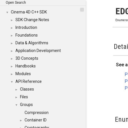
Open Search
ED
Cinema 4D C++ SDK
▼
SDK Change Notes
►
Enumera
Introduction
►
Foundations
►
Data & Algorithms
►
Detai
Application Development
►
3D Concepts
►
See a
Handbooks
►
Modules
P
►
P
API Reference
▼
P
Classes
►
Files
►
Groups
▼
Compression
Enum
Container ID
►
Cryptography