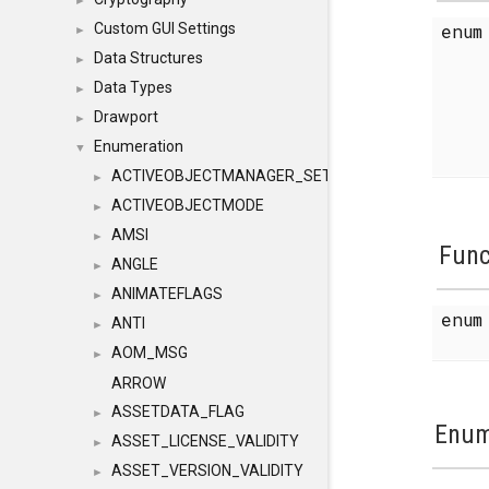
►
enu
Custom GUI Settings
►
Data Structures
►
Data Types
►
Drawport
►
Enumeration
▼
ACTIVEOBJECTMANAGER_SETOBJECTS
►
ACTIVEOBJECTMODE
►
AMSI
►
Func
ANGLE
►
ANIMATEFLAGS
►
enu
ANTI
►
AOM_MSG
►
ARROW
ASSETDATA_FLAG
►
Enum
ASSET_LICENSE_VALIDITY
►
ASSET_VERSION_VALIDITY
►