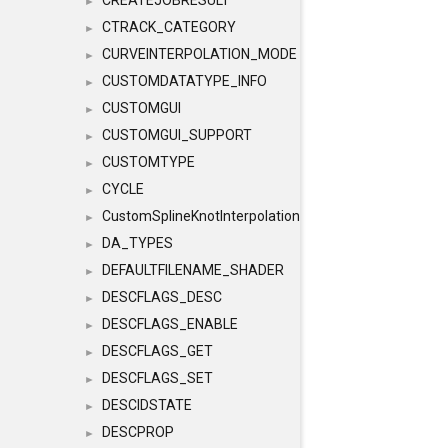
CREATEJOBRESULT
►
CTRACK_CATEGORY
►
CURVEINTERPOLATION_MODE
►
CUSTOMDATATYPE_INFO
►
CUSTOMGUI
►
CUSTOMGUI_SUPPORT
►
CUSTOMTYPE
►
CYCLE
►
CustomSplineKnotInterpolation
►
DA_TYPES
►
DEFAULTFILENAME_SHADER
►
DESCFLAGS_DESC
►
DESCFLAGS_ENABLE
►
DESCFLAGS_GET
►
DESCFLAGS_SET
►
DESCIDSTATE
►
DESCPROP
►