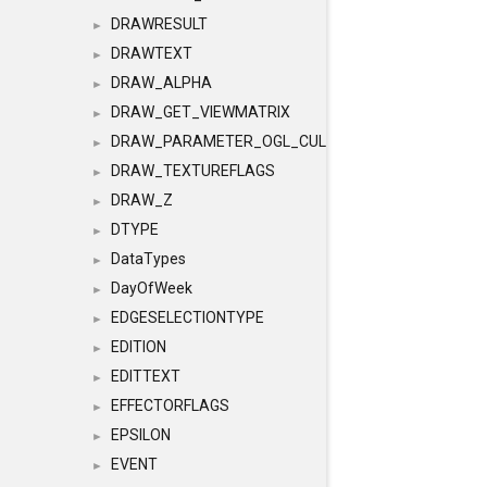
DRAWRESULT
►
DRAWTEXT
►
DRAW_ALPHA
►
DRAW_GET_VIEWMATRIX
►
DRAW_PARAMETER_OGL_CULLING
►
DRAW_TEXTUREFLAGS
►
DRAW_Z
►
DTYPE
►
DataTypes
►
DayOfWeek
►
EDGESELECTIONTYPE
►
EDITION
►
EDITTEXT
►
EFFECTORFLAGS
►
EPSILON
►
EVENT
►