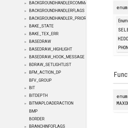
BACKGROUNDHANDLERCOMMAND
►
enu
BACKGROUNDHANDLERFLAGS
►
BACKGROUNDHANDLER_PRIORITY
►
Enum
BAKE_STATE
►
SEL
BAKE_TEX_ERR
►
HID
BASEDRAW
►
PHO
BASEDRAW_HIGHLIGHT
►
BASEDRAW_HOOK_MESSAGE
►
BDRAW_SETLIGHTLIST
►
BFM_ACTION_DP
Func
►
BFV_GROUP
BIT
►
enu
BITDEPTH
►
MAXO
BITMAPLOADERACTION
►
BMP
BORDER
BRANCHINFOFLAGS
►