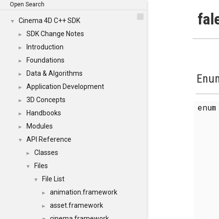
Open Search
fal
Cinema 4D C++ SDK
▼
SDK Change Notes
►
Introduction
►
Foundations
►
Data & Algorithms
►
Enum
Application Development
►
3D Concepts
►
enu
Handbooks
►
Modules
►
API Reference
▼
Classes
►
Files
▼
File List
▼
animation.framework
►
asset.framework
►
cinema.framework