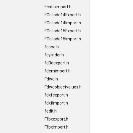
Fcatiaimport.h
FCollada14Export.h
FCollada14Import.h
FCollada15Export.h
FCollada15Import.h
fcone.h
fcylinder.h
fd3dexport.h
fdemimport.h
Fdwg.h
Fdwgobjectvalues.h
fdxfexport.h
fdxfimport.h
fedit.h
Ffbxexport.h
Ffbximport.h