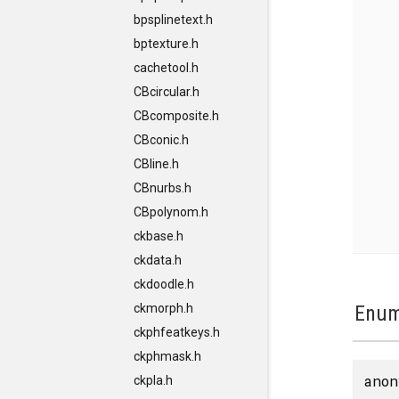
bpsplinetext.h
bptexture.h
cachetool.h
CBcircular.h
CBcomposite.h
CBconic.h
CBline.h
CBnurbs.h
CBpolynom.h
ckbase.h
ckdata.h
ckdoodle.h
ckmorph.h
Enum
ckphfeatkeys.h
ckphmask.h
anon
ckpla.h