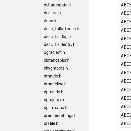
ABC
dcharupdate.h
ABC
dcolora.h
ABC
ddoc.h
desc_falloffentry.h
ABC
desc_fieldbg.h
ABC
desc_fieldentry.h
ABC
dgradient.h
ABC
distanceblur.h
ABC
dlwghtopts.h
ABC
dmatrix.h
ABC
dmodeling.h
ABC
dpresets.h
ABC
dprojobjs.h
ABC
dpsrmatrix.h
ABC
drendersettings.h
ABC
drsfile.h