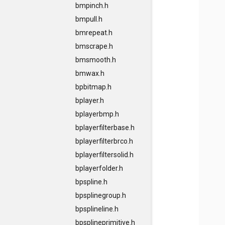
bmpinch.h
bmpull.h
bmrepeat.h
bmscrape.h
bmsmooth.h
bmwax.h
bpbitmap.h
bplayer.h
bplayerbmp.h
bplayerfilterbase.h
bplayerfilterbrco.h
bplayerfiltersolid.h
bplayerfolder.h
bpspline.h
bpsplinegroup.h
bpsplineline.h
bpsplineprimitive.h