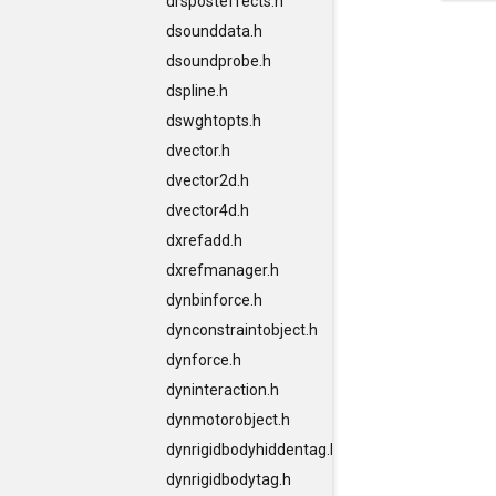
drsposteffects.h
dsounddata.h
dsoundprobe.h
dspline.h
dswghtopts.h
dvector.h
dvector2d.h
dvector4d.h
dxrefadd.h
dxrefmanager.h
dynbinforce.h
dynconstraintobject.h
dynforce.h
dyninteraction.h
dynmotorobject.h
dynrigidbodyhiddentag.h
dynrigidbodytag.h