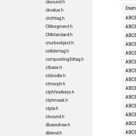
cksound.h
Enum
ckvalue.h
ABC
clothtag.h
ABC
CMsegment.h
ABC
CMstandard.h
cnurbsobject.h
ABC
collidertag.h
ABC
compositing3dtag.h
ABC
ctbase.h
ABC
ctdoodle.h
ABC
ctmorph.h
ABC
ctphfeatkeys.h
ABC
ctphmask.h
ABC
ctpla.h
ABC
ctsound.h
ABC
dbasedraw.h
ABC
dblend.h