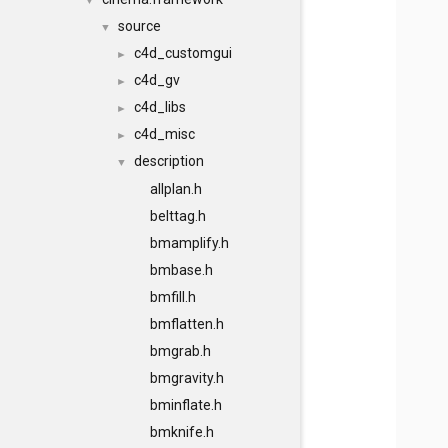
▼
source
▼
c4d_customgui
►
c4d_gv
►
c4d_libs
►
c4d_misc
►
description
▼
allplan.h
belttag.h
bmamplify.h
bmbase.h
bmfill.h
bmflatten.h
bmgrab.h
bmgravity.h
bminflate.h
bmknife.h