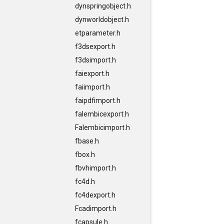
dynspringobject.h
dynworldobject.h
etparameter.h
f3dsexport.h
f3dsimport.h
faiexport.h
faiimport.h
faipdfimport.h
falembicexport.h
Falembicimport.h
fbase.h
fbox.h
fbvhimport.h
fc4d.h
fc4dexport.h
Fcadimport.h
fcapsule.h