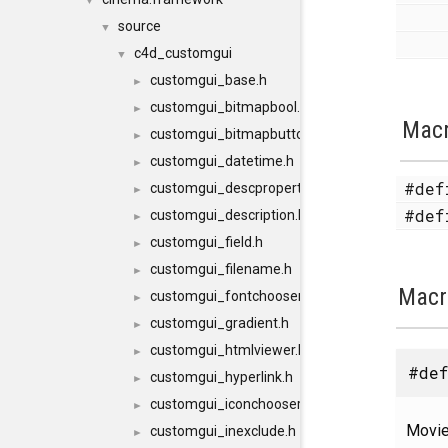
▼
source
▼
c4d_customgui
▼
customgui_base.h
►
customgui_bitmapbool.h
►
Mac
customgui_bitmapbutton.h
►
customgui_datetime.h
►
#de
customgui_descproperty.h
►
#de
customgui_description.h
►
customgui_field.h
►
customgui_filename.h
►
Macr
customgui_fontchooser.h
►
customgui_gradient.h
►
customgui_htmlviewer.h
►
#def
customgui_hyperlink.h
►
customgui_iconchooser.h
►
Movie
customgui_inexclude.h
►