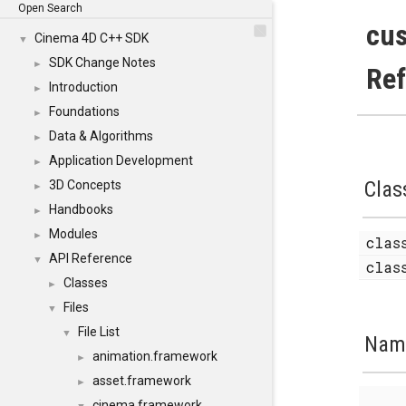
Open Search
cus
Cinema 4D C++ SDK
▼
SDK Change Notes
►
Re
Introduction
►
Foundations
►
Data & Algorithms
►
Application Development
►
Clas
3D Concepts
►
Handbooks
►
Modules
►
cla
API Reference
▼
cla
Classes
►
Files
▼
File List
▼
Nam
animation.framework
►
asset.framework
►
cinema.framework