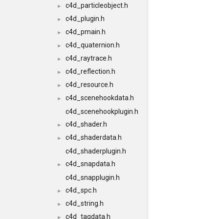
c4d_particleobject.h
►
c4d_plugin.h
►
c4d_pmain.h
►
c4d_quaternion.h
►
c4d_raytrace.h
►
c4d_reflection.h
►
c4d_resource.h
►
c4d_scenehookdata.h
►
c4d_scenehookplugin.h
c4d_shader.h
►
c4d_shaderdata.h
►
c4d_shaderplugin.h
c4d_snapdata.h
►
c4d_snapplugin.h
c4d_spc.h
►
c4d_string.h
►
c4d_tagdata.h
►