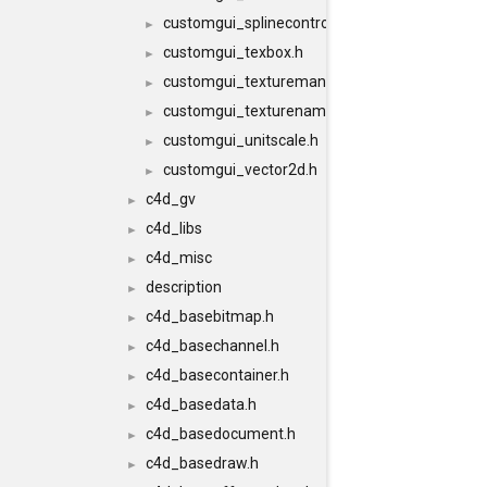
customgui_splinecontrol.h
►
customgui_texbox.h
►
customgui_texturemanager.h
►
customgui_texturename.h
►
customgui_unitscale.h
►
customgui_vector2d.h
►
c4d_gv
►
c4d_libs
►
c4d_misc
►
description
►
c4d_basebitmap.h
►
c4d_basechannel.h
►
c4d_basecontainer.h
►
c4d_basedata.h
►
c4d_basedocument.h
►
c4d_basedraw.h
►