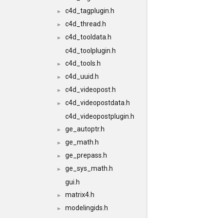
c4d_tagplugin.h
►
c4d_thread.h
►
c4d_tooldata.h
►
c4d_toolplugin.h
c4d_tools.h
►
c4d_uuid.h
►
c4d_videopost.h
►
c4d_videopostdata.h
►
c4d_videopostplugin.h
ge_autoptr.h
►
ge_math.h
►
ge_prepass.h
►
ge_sys_math.h
►
gui.h
matrix4.h
►
modelingids.h
►