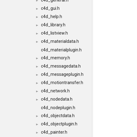
c4d_general.h
►
c4d_gui.h
►
c4d_help.h
►
c4d_library.h
►
c4d_listview.h
►
c4d_materialdata.h
►
c4d_materialplugin.h
c4d_memory.h
►
c4d_messagedata.h
►
c4d_messageplugin.h
►
c4d_motiontransfer.h
►
c4d_network.h
►
c4d_nodedata.h
►
c4d_nodeplugin.h
c4d_objectdata.h
►
c4d_objectplugin.h
►
c4d_painter.h
►