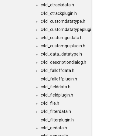
c4d_ctrackdata.h
►
c4d_ctrackplugin.h
c4d_customdatatype.h
►
c4d_customdatatypeplugin.h
►
c4d_customguidata.h
►
c4d_customguiplugin.h
►
c4d_data_datatype.h
►
c4d_descriptiondialog.h
►
c4d_falloffdata.h
►
c4d_falloffplugin.h
c4d_fielddata.h
►
c4d_fieldplugin.h
►
c4d_file.h
►
c4d_filterdata.h
►
c4d_filterplugin.h
c4d_gedata.h
►