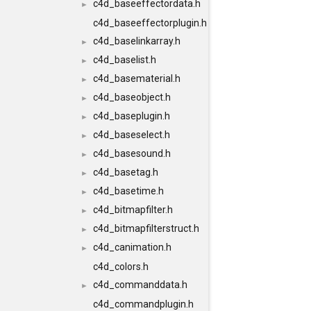
c4d_baseeffectordata.h
►
c4d_baseeffectorplugin.h
c4d_baselinkarray.h
►
c4d_baselist.h
►
c4d_basematerial.h
►
c4d_baseobject.h
►
c4d_baseplugin.h
►
c4d_baseselect.h
►
c4d_basesound.h
►
c4d_basetag.h
►
c4d_basetime.h
►
c4d_bitmapfilter.h
►
c4d_bitmapfilterstruct.h
►
c4d_canimation.h
►
c4d_colors.h
c4d_commanddata.h
►
c4d_commandplugin.h