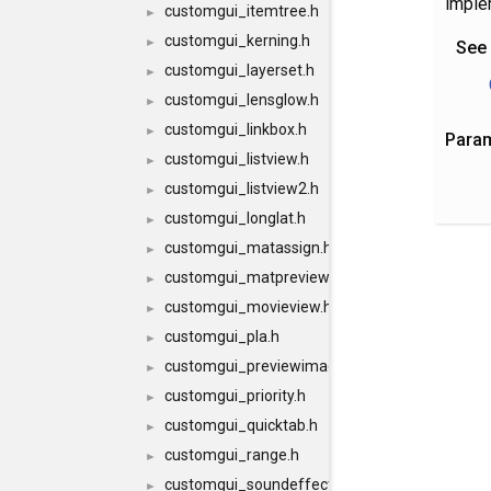
imple
customgui_itemtree.h
►
customgui_kerning.h
►
See
customgui_layerset.h
►
customgui_lensglow.h
►
customgui_linkbox.h
►
Para
customgui_listview.h
►
customgui_listview2.h
►
customgui_longlat.h
►
customgui_matassign.h
►
customgui_matpreview.h
►
customgui_movieview.h
►
customgui_pla.h
►
customgui_previewimage.h
►
customgui_priority.h
►
customgui_quicktab.h
►
customgui_range.h
►
customgui_soundeffector.h
►