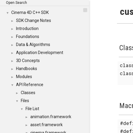
Open Search
cus
Cinema 4D C++ SDK
▼
SDK Change Notes
►
Introduction
►
Foundations
►
Data & Algorithms
►
Clas
Application Development
►
3D Concepts
►
cla
Handbooks
►
cla
Modules
►
API Reference
▼
Classes
►
Files
▼
Mac
File List
▼
animation.framework
►
#de
asset.framework
►
#de
cinema.framework