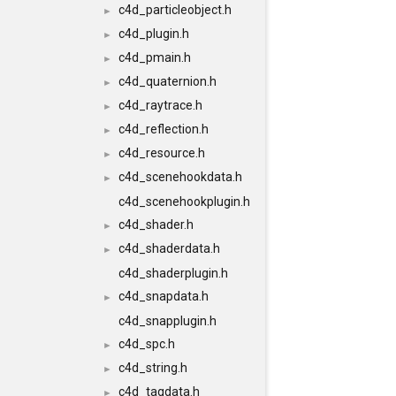
c4d_particleobject.h
►
c4d_plugin.h
►
c4d_pmain.h
►
c4d_quaternion.h
►
c4d_raytrace.h
►
c4d_reflection.h
►
c4d_resource.h
►
c4d_scenehookdata.h
►
c4d_scenehookplugin.h
c4d_shader.h
►
c4d_shaderdata.h
►
c4d_shaderplugin.h
c4d_snapdata.h
►
c4d_snapplugin.h
c4d_spc.h
►
c4d_string.h
►
c4d_tagdata.h
►