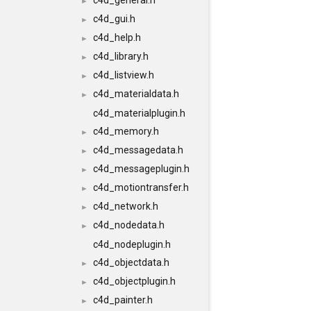
c4d_general.h
►
c4d_gui.h
►
c4d_help.h
►
c4d_library.h
►
c4d_listview.h
►
c4d_materialdata.h
►
c4d_materialplugin.h
c4d_memory.h
►
c4d_messagedata.h
►
c4d_messageplugin.h
►
c4d_motiontransfer.h
►
c4d_network.h
►
c4d_nodedata.h
►
c4d_nodeplugin.h
c4d_objectdata.h
►
c4d_objectplugin.h
►
c4d_painter.h
►