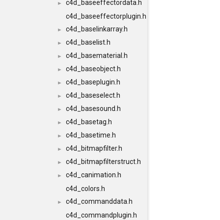
c4d_baseeffectordata.h
►
c4d_baseeffectorplugin.h
c4d_baselinkarray.h
►
c4d_baselist.h
►
c4d_basematerial.h
►
c4d_baseobject.h
►
c4d_baseplugin.h
►
c4d_baseselect.h
►
c4d_basesound.h
►
c4d_basetag.h
►
c4d_basetime.h
►
c4d_bitmapfilter.h
►
c4d_bitmapfilterstruct.h
►
c4d_canimation.h
►
c4d_colors.h
c4d_commanddata.h
►
c4d_commandplugin.h