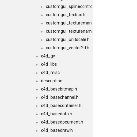
customgui_splinecontrol.h
►
customgui_texbox.h
►
customgui_texturemanager.h
►
customgui_texturename.h
►
customgui_unitscale.h
►
customgui_vector2d.h
►
c4d_gv
►
c4d_libs
►
c4d_misc
►
description
►
c4d_basebitmap.h
►
c4d_basechannel.h
►
c4d_basecontainer.h
►
c4d_basedata.h
►
c4d_basedocument.h
►
c4d_basedraw.h
►