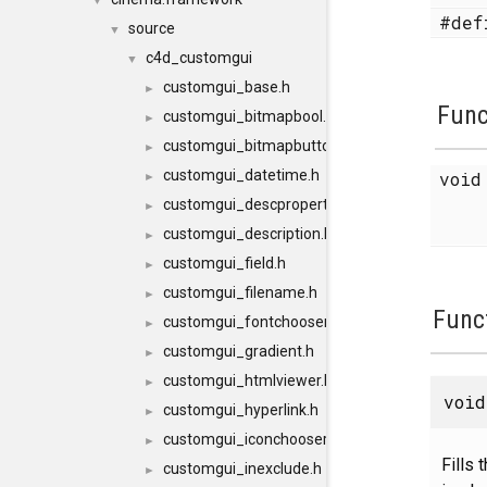
▼
#de
source
▼
c4d_customgui
▼
customgui_base.h
►
Func
customgui_bitmapbool.h
►
customgui_bitmapbutton.h
►
customgui_datetime.h
voi
►
customgui_descproperty.h
►
customgui_description.h
►
customgui_field.h
►
customgui_filename.h
►
Func
customgui_fontchooser.h
►
customgui_gradient.h
►
customgui_htmlviewer.h
►
void
customgui_hyperlink.h
►
customgui_iconchooser.h
►
Fills 
customgui_inexclude.h
►