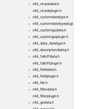
c4d_ctrackdata.h
►
c4d_ctrackplugin.h
c4d_customdatatype.h
►
c4d_customdatatypeplugin.h
►
c4d_customguidata.h
►
c4d_customguiplugin.h
►
c4d_data_datatype.h
►
c4d_descriptiondialog.h
►
c4d_falloffdata.h
►
c4d_falloffplugin.h
c4d_fielddata.h
►
c4d_fieldplugin.h
►
c4d_file.h
►
c4d_filterdata.h
►
c4d_filterplugin.h
c4d_gedata.h
►