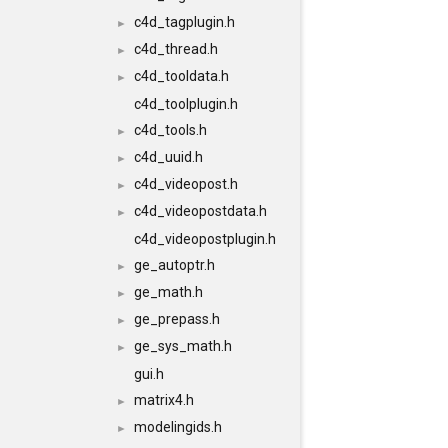
c4d_tagplugin.h
►
c4d_thread.h
►
c4d_tooldata.h
►
c4d_toolplugin.h
c4d_tools.h
►
c4d_uuid.h
►
c4d_videopost.h
►
c4d_videopostdata.h
►
c4d_videopostplugin.h
ge_autoptr.h
►
ge_math.h
►
ge_prepass.h
►
ge_sys_math.h
►
gui.h
matrix4.h
►
modelingids.h
►