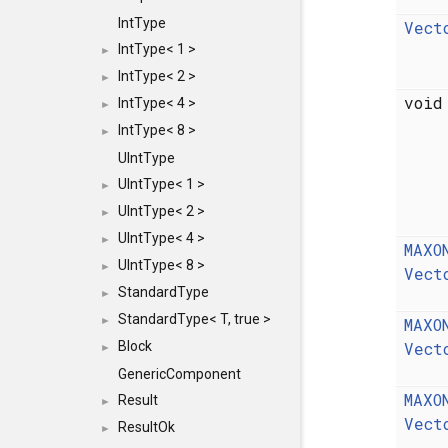
IntType
Vect
IntType< 1 >
►
IntType< 2 >
►
voi
IntType< 4 >
►
IntType< 8 >
►
UIntType
UIntType< 1 >
►
UIntType< 2 >
►
UIntType< 4 >
►
MAXO
UIntType< 8 >
►
Vect
StandardType
►
StandardType< T, true >
MAXO
►
Vect
Block
►
GenericComponent
MAXO
Result
►
Vect
ResultOk
►