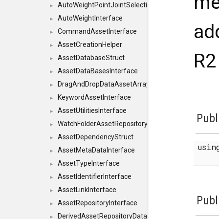
me
AutoWeightPointJointSelections
►
AutoWeightInterface
►
ad
CommandAssetInterface
►
AssetCreationHelper
►
R2
AssetDatabaseStruct
►
AssetDataBasesInterface
►
DragAndDropDataAssetArray
►
KeywordAssetInterface
►
AssetUtilitiesInterface
►
Publ
WatchFolderAssetRepositoryInterface
►
AssetDependencyStruct
►
usi
AssetMetaDataInterface
►
AssetTypeInterface
►
AssetIdentifierInterface
►
AssetLinkInterface
►
Publ
AssetRepositoryInterface
►
DerivedAssetRepositoryDataInterface
►