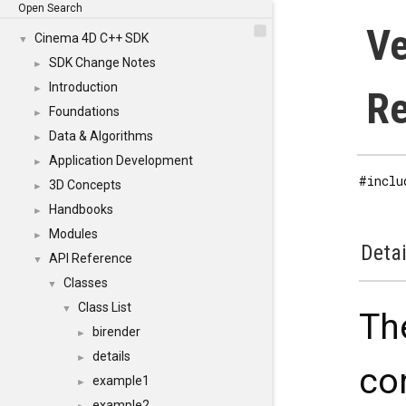
Open Search
Ve
Cinema 4D C++ SDK
▼
SDK Change Notes
►
Introduction
►
Re
Foundations
►
Data & Algorithms
►
Application Development
►
#inclu
3D Concepts
►
Handbooks
►
Modules
►
Detai
API Reference
▼
Classes
▼
Class List
▼
Th
birender
►
details
►
co
example1
►
example2