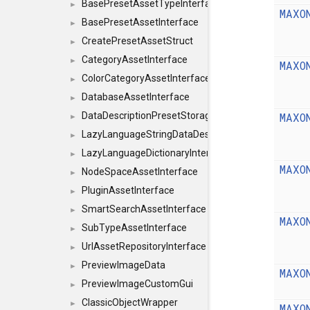
BasePresetAssetTypeInterface
►
MAXO
BasePresetAssetInterface
►
CreatePresetAssetStruct
►
CategoryAssetInterface
►
MAXO
ColorCategoryAssetInterface
►
DatabaseAssetInterface
►
MAXO
DataDescriptionPresetStorageInterface
►
LazyLanguageStringDataDescriptionDefinitionInterf
►
LazyLanguageDictionaryInterface
►
MAXO
NodeSpaceAssetInterface
►
PluginAssetInterface
►
SmartSearchAssetInterface
►
MAXO
SubTypeAssetInterface
►
UrlAssetRepositoryInterface
►
PreviewImageData
►
MAXO
PreviewImageCustomGui
►
ClassicObjectWrapper
►
MAXO