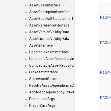
AssetBaseInterface
►
AssetDescriptionInterface
►
MAXO
AssetBaseWithUpdateInterface
►
AssetReferenceInterface
►
AssetVersionValidityData
►
AssetLicenseValidityData
►
MAXO
AssetInterface
►
UpdatableAssetInterface
►
UpdatableAssetRepositoryInterface
►
CompactableAssetRepositoryInterface
►
MAXO
FileAssetInterface
►
StoreAssetStruct
►
ResolveAssetDependenciesStruct
►
AddAssetDepencendyStruct
►
MAXO
PresetLoadArgs
►
PresetSaveArgs
►