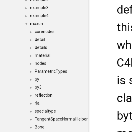
►
de
example3
►
example4
►
thi
maxon
▼
corenodes
►
detail
►
wh
details
►
material
►
C4
nodes
►
ParametricTypes
►
is 
py
►
py3
►
cl
reflection
►
rla
►
specialtype
byt
►
TangentSpaceNormalHelper
►
Bone
►