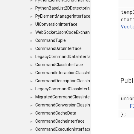
PythonElementScriptInterface
►
PythonBaseList2DDetectorInterface
►
temp
PyElementManagerInterface
►
sta
UiConversionInterface
►
Vect
WebSocketJsonCodeExchangerInterface
►
CommandTuple
►
CommandDataInterface
►
LegacyCommandDataInterface
►
CommandClassInterface
►
CommandInteractionClassInterface
►
Publ
CommandDescriptionClassInterface
►
LegacyCommandClassInterface
►
MigratedCommandClassInterface
unio
►
F
CommandConversionClassInterface
►
};
CommandCacheData
►
CommandCacheInterface
►
CommandExecutionInterface
►