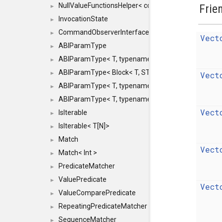
NullValueFunctionsHelper< const Result< COMMAN
Frie
►
InvocationState
►
CommandObserverInterface
►
Vect
ABIParamType
►
ABIParamType< T, typename std::enable_if< STD_
►
ABIParamType< Block< T, STRIDED, MOVE > >
Vect
►
ABIParamType< T, typename std::enable_if< STD_I
►
ABIParamType< T, typename std::enable_if< STD_I
►
Vect
IsIterable
►
IsIterable< T[N]>
►
Match
►
Vect
Match< Int >
►
PredicateMatcher
►
ValuePredicate
►
Vect
ValueComparePredicate
►
RepeatingPredicateMatcher
►
SequenceMatcher
►