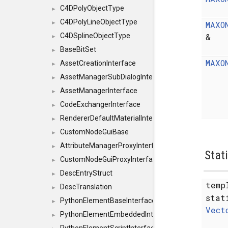
C4DPolyObjectType
►
C4DPolyLineObjectType
MAXO
►
&
C4DSplineObjectType
►
BaseBitSet
►
MAXO
AssetCreationInterface
►
AssetManagerSubDialogInterface
►
AssetManagerInterface
►
CodeExchangerInterface
►
RendererDefaultMaterialInterface
►
CustomNodeGuiBase
►
AttributeManagerProxyInterface
►
Stat
CustomNodeGuiProxyInterface
►
DescEntryStruct
►
temp
DescTranslation
►
sta
PythonElementBaseInterface
►
Vect
PythonElementEmbeddedInterface
►