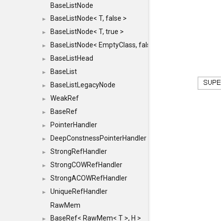
BaseListNode
BaseListNode< T, false >
►
BaseListNode< T, true >
►
BaseListNode< EmptyClass, false >
►
BaseListHead
►
BaseList
►
BaseListLegacyNode
►
WeakRef
►
BaseRef
►
PointerHandler
►
DeepConstnessPointerHandler
►
StrongRefHandler
►
StrongCOWRefHandler
►
StrongACOWRefHandler
►
UniqueRefHandler
►
RawMem
BaseRef< RawMem< T >, H >
►