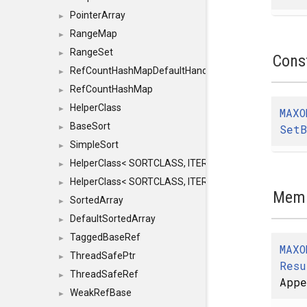
PointerArray
►
RangeMap
►
RangeSet
►
Cons
RefCountHashMapDefaultHandler
►
RefCountHashMap
►
HelperClass
►
MAXO
BaseSort
SetB
►
SimpleSort
►
HelperClass< SORTCLASS, ITERATOR, CONTENT, BAS
►
HelperClass< SORTCLASS, ITERATOR, CONTENT, B
►
Memb
SortedArray
►
DefaultSortedArray
►
TaggedBaseRef
►
MAXO
ThreadSafePtr
►
Resu
ThreadSafeRef
►
App
WeakRefBase
►