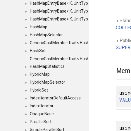
HashMapEntryBase< K, UnitType, ENTRY_HANDLER
►
HashMapEntryBase< K, UnitType, ENTRY_HANDLER
►
HashMapEntryBase< K, UnitType, ENTRY_HANDLER,
►
Stati
HashMap
COLLEC
►
HashMapSelector
►
Public
GenericCastMemberTrait< HashMap< K_TO, V_TO >, 
►
SUPER
HashSet
►
GenericCastMemberTrait< HashSet< TO >, HashSet< F
HashMapStatistics
►
Memb
HybridMap
►
HybridMapSelector
►
HybridSet
►
usi
IndexIteratorDefaultAccess
►
VALU
IndexIterator
►
OpaqueBase
►
ParallelSort
►
usi
SimpleParallelSort
►