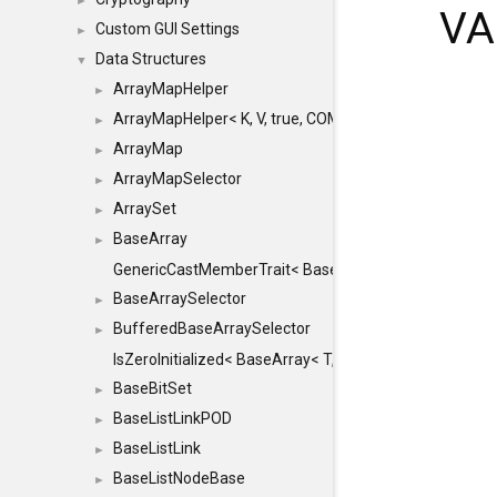
►
VA
Custom GUI Settings
►
Data Structures
▼
ArrayMapHelper
►
ArrayMapHelper< K, V, true, COMPARE, ARRAY >
►
ArrayMap
►
ArrayMapSelector
►
ArraySet
►
BaseArray
►
GenericCastMemberTrait< BaseArray< TO >, BaseArra
BaseArraySelector
►
BufferedBaseArraySelector
►
IsZeroInitialized< BaseArray< T, MINCHUNKSIZE, ME
BaseBitSet
►
BaseListLinkPOD
►
BaseListLink
►
BaseListNodeBase
►