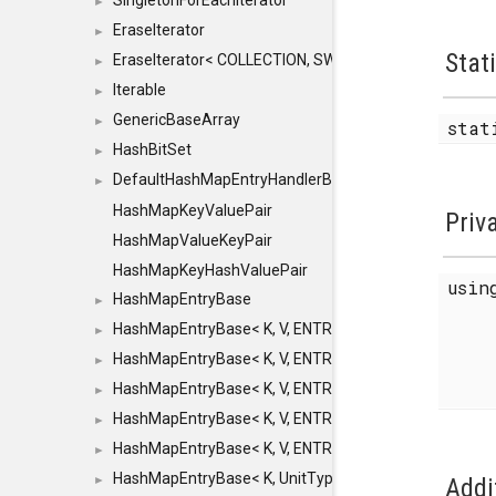
SingletonForEachIterator
►
EraseIterator
►
Stat
EraseIterator< COLLECTION, SWAP_ERASE, false >
►
Iterable
►
GenericBaseArray
►
stat
HashBitSet
►
DefaultHashMapEntryHandlerBase
►
HashMapKeyValuePair
Priv
HashMapValueKeyPair
HashMapKeyHashValuePair
usi
HashMapEntryBase
►
HashMapEntryBase< K, V, ENTRY_HANDLER, HASHM
►
HashMapEntryBase< K, V, ENTRY_HANDLER, HASHM
►
HashMapEntryBase< K, V, ENTRY_HANDLER, HASHMA
►
HashMapEntryBase< K, V, ENTRY_HANDLER, HASHM
►
HashMapEntryBase< K, V, ENTRY_HANDLER, HASHM
►
HashMapEntryBase< K, UnitType, ENTRY_HANDLER
►
Addi