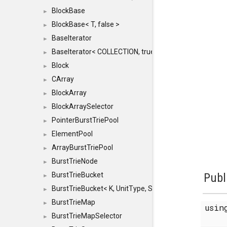
BlockBase
►
BlockBase< T, false >
►
BaseIterator
►
BaseIterator< COLLECTION, true >
►
Block
►
CArray
►
BlockArray
►
BlockArraySelector
►
PointerBurstTriePool
►
ElementPool
►
ArrayBurstTriePool
►
BurstTrieNode
►
BurstTrieBucket
Publ
►
BurstTrieBucket< K, UnitType, SIZE >
►
BurstTrieMap
►
usi
BurstTrieMapSelector
►