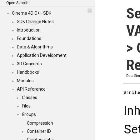
Open Search
S
Cinema 4D C++ SDK
▼
SDK Change Notes
►
V
Introduction
►
Foundations
►
> 
Data & Algorithms
►
Application Development
►
Re
3D Concepts
►
Handbooks
►
Data Str
Modules
►
API Reference
▼
#inclu
Classes
►
Files
In
►
Groups
▼
Compression
Se
Container ID
►
Cryptography