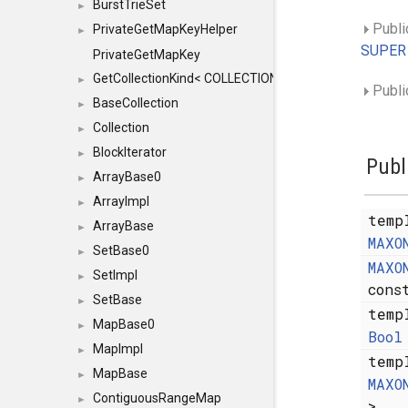
BurstTrieSet
►
Publi
PrivateGetMapKeyHelper
►
SUPER
PrivateGetMapKey
GetCollectionKind< COLLECTION, typename SFINAEHelper
►
Publi
BaseCollection
►
Collection
►
BlockIterator
►
Publ
ArrayBase0
►
ArrayImpl
►
temp
ArrayBase
►
MAXO
SetBase0
►
MAXO
SetImpl
►
con
SetBase
►
temp
MapBase0
►
Bool
MapImpl
►
temp
MapBase
►
MAXO
ContiguousRangeMap
►
>