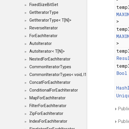
FixedSizeBitSet
►
temp
GetIteratorType
►
MAXO
GetIteratorType< T[N]>
>
►
ReverseIterator
temp
►
MAXO
ForEachIterator
►
>
AutoIterator
►
temp
AutoIterator< T[N]>
►
Resu
NestedForEachIterator
►
temp
CommonIteratorTypes
►
Bool
CommonIteratorTypes< void, I1, I2 >
►
ConcatForEachIterator
►
Hash
ConditionalForEachIterator
►
Uniq
MapForEachIterator
►
FilterForEachIterator
►
Publi
ZipForEachIterator
►
Publi
IndexForEachIterator
►