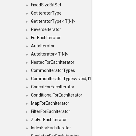
FixedSizeBitSet
►
GetIteratorType
►
GetIteratorType< T[N]>
►
ReverseIterator
►
ForEachIterator
►
AutoIterator
►
AutoIterator< T[N]>
►
NestedForEachIterator
►
CommonIteratorTypes
►
CommonIteratorTypes< void, I1, I2 >
►
ConcatForEachIterator
►
ConditionalForEachIterator
►
MapForEachIterator
►
FilterForEachIterator
►
ZipForEachIterator
►
IndexForEachIterator
►