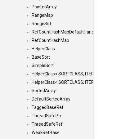
PointerArray
►
RangeMap
►
RangeSet
►
RefCountHashMapDefaultHandler
►
RefCountHashMap
►
HelperClass
►
BaseSort
►
SimpleSort
►
HelperClass< SORTCLASS, ITERATOR, CONTENT, BAS
►
HelperClass< SORTCLASS, ITERATOR, CONTENT, B
►
SortedArray
►
DefaultSortedArray
►
TaggedBaseRef
►
ThreadSafePtr
►
ThreadSafeRef
►
WeakRefBase
►