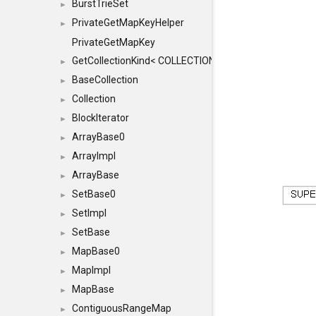
BurstTrieSet
►
PrivateGetMapKeyHelper
►
PrivateGetMapKey
GetCollectionKind< COLLECTION, typename SFINAEHelper
►
BaseCollection
►
Collection
►
BlockIterator
►
ArrayBase0
►
ArrayImpl
►
ArrayBase
►
SetBase0
►
SetImpl
►
SetBase
►
MapBase0
►
MapImpl
►
MapBase
►
ContiguousRangeMap
►