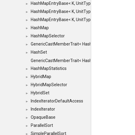
HashMapEntryBase< K, UnitType, ENTRY_HANDLER
►
HashMapEntryBase< K, UnitType, ENTRY_HANDLER
►
HashMapEntryBase< K, UnitType, ENTRY_HANDLER,
►
HashMap
►
HashMapSelector
►
GenericCastMemberTrait< HashMap< K_TO, V_TO >, 
►
HashSet
►
GenericCastMemberTrait< HashSet< TO >, HashSet< F
HashMapStatistics
►
HybridMap
►
HybridMapSelector
►
HybridSet
►
IndexIteratorDefaultAccess
►
IndexIterator
►
OpaqueBase
►
ParallelSort
►
SimpleParallelSort
►