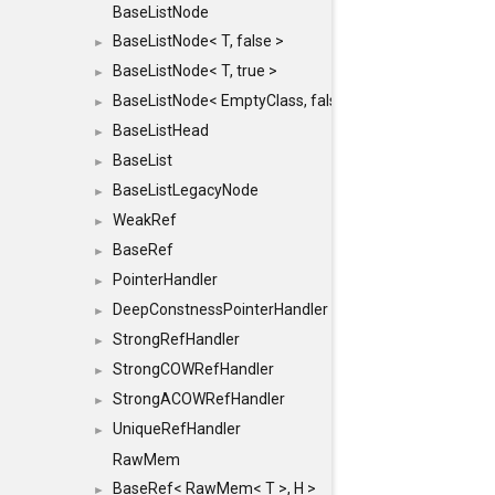
BaseListNode
BaseListNode< T, false >
►
BaseListNode< T, true >
►
BaseListNode< EmptyClass, false >
►
BaseListHead
►
BaseList
►
BaseListLegacyNode
►
WeakRef
►
BaseRef
►
PointerHandler
►
DeepConstnessPointerHandler
►
StrongRefHandler
►
StrongCOWRefHandler
►
StrongACOWRefHandler
►
UniqueRefHandler
►
RawMem
BaseRef< RawMem< T >, H >
►