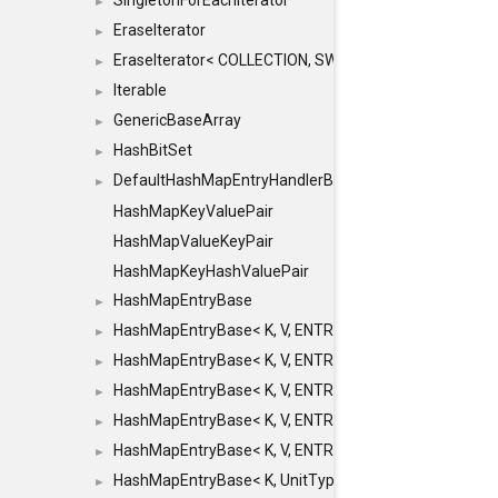
SingletonForEachIterator
►
EraseIterator
►
EraseIterator< COLLECTION, SWAP_ERASE, false >
►
Iterable
►
GenericBaseArray
►
HashBitSet
►
DefaultHashMapEntryHandlerBase
►
HashMapKeyValuePair
HashMapValueKeyPair
HashMapKeyHashValuePair
HashMapEntryBase
►
HashMapEntryBase< K, V, ENTRY_HANDLER, HASHM
►
HashMapEntryBase< K, V, ENTRY_HANDLER, HASHM
►
HashMapEntryBase< K, V, ENTRY_HANDLER, HASHMA
►
HashMapEntryBase< K, V, ENTRY_HANDLER, HASHM
►
HashMapEntryBase< K, V, ENTRY_HANDLER, HASHM
►
HashMapEntryBase< K, UnitType, ENTRY_HANDLER
►