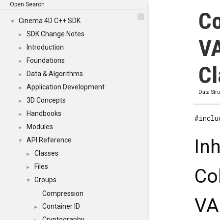
Open Search
Co
Cinema 4D C++ SDK
▼
SDK Change Notes
►
V
Introduction
►
Foundations
►
Cl
Data & Algorithms
►
Application Development
►
Data Str
3D Concepts
►
Handbooks
►
#inclu
Modules
►
In
API Reference
▼
Classes
►
Files
►
Co
Groups
▼
Compression
VA
Container ID
►
Cryptography