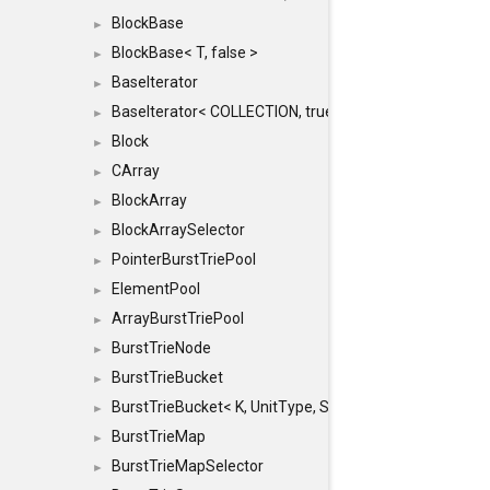
BlockBase
►
BlockBase< T, false >
►
BaseIterator
►
BaseIterator< COLLECTION, true >
►
Block
►
CArray
►
BlockArray
►
BlockArraySelector
►
PointerBurstTriePool
►
ElementPool
►
ArrayBurstTriePool
►
BurstTrieNode
►
BurstTrieBucket
►
BurstTrieBucket< K, UnitType, SIZE >
►
BurstTrieMap
►
BurstTrieMapSelector
►