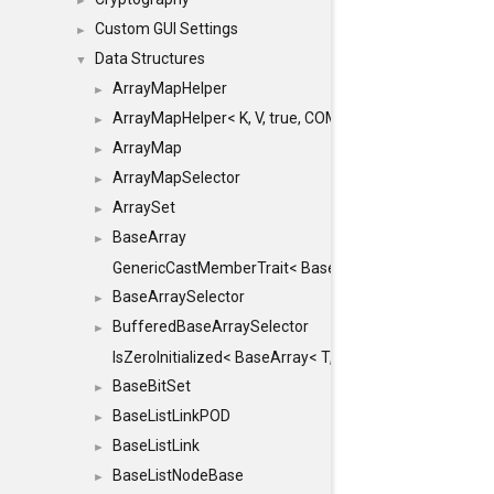
►
Custom GUI Settings
►
Data Structures
▼
ArrayMapHelper
►
ArrayMapHelper< K, V, true, COMPARE, ARRAY >
►
ArrayMap
►
ArrayMapSelector
►
ArraySet
►
BaseArray
►
GenericCastMemberTrait< BaseArray< TO >, BaseArra
BaseArraySelector
►
BufferedBaseArraySelector
►
IsZeroInitialized< BaseArray< T, MINCHUNKSIZE, ME
BaseBitSet
►
BaseListLinkPOD
►
BaseListLink
►
BaseListNodeBase
►