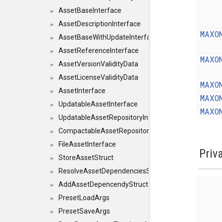
AssetBaseInterface
►
AssetDescriptionInterface
►
MAXO
AssetBaseWithUpdateInterface
►
AssetReferenceInterface
►
MAXO
AssetVersionValidityData
►
AssetLicenseValidityData
►
MAXO
AssetInterface
►
MAXO
UpdatableAssetInterface
►
MAXO
UpdatableAssetRepositoryInterface
►
CompactableAssetRepositoryInterface
►
FileAssetInterface
►
Priv
StoreAssetStruct
►
ResolveAssetDependenciesStruct
►
AddAssetDepencendyStruct
►
PresetLoadArgs
►
PresetSaveArgs
►