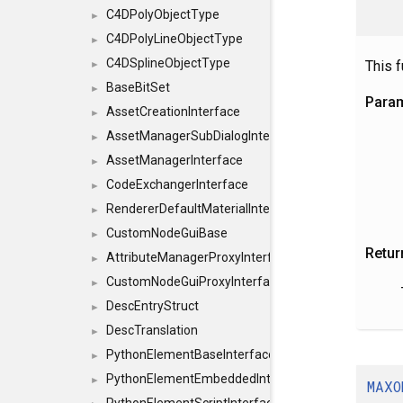
C4DPolyObjectType
►
C4DPolyLineObjectType
►
C4DSplineObjectType
This 
►
BaseBitSet
►
Para
AssetCreationInterface
►
AssetManagerSubDialogInterface
►
AssetManagerInterface
►
CodeExchangerInterface
►
RendererDefaultMaterialInterface
►
CustomNodeGuiBase
►
Retur
AttributeManagerProxyInterface
►
CustomNodeGuiProxyInterface
►
DescEntryStruct
►
DescTranslation
►
PythonElementBaseInterface
►
PythonElementEmbeddedInterface
►
MAXO