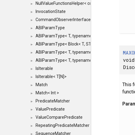
NullValueFunctionsHelper< const Result< COMMAN
►
InvocationState
►
CommandObserverInterface
►
ABIParamType
►
ABIParamType< T, typename std::enable_if< STD_
►
ABIParamType< Block< T, STRIDED, MOVE > >
►
MAXO
ABIParamType< T, typename std::enable_if< STD_I
►
void
ABIParamType< T, typename std::enable_if< STD_I
►
Disc
IsIterable
►
IsIterable< T[N]>
►
This 
Match
►
functi
Match< Int >
►
PredicateMatcher
►
Para
ValuePredicate
►
ValueComparePredicate
►
RepeatingPredicateMatcher
►
SequenceMatcher
►