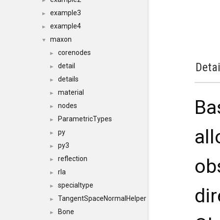
►
example3
►
example4
►
maxon
▼
corenodes
►
Detai
detail
►
details
►
material
►
Ba
nodes
►
ParametricTypes
►
al
py
►
py3
►
reflection
ob
►
rla
►
specialtype
►
dir
TangentSpaceNormalHelper
►
Bone
►