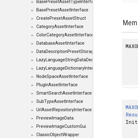
BasePresetAssetTypeInterface
►
BasePresetAssetInterface
►
CreatePresetAssetStruct
►
Memb
CategoryAssetInterface
►
ColorCategoryAssetInterface
►
DatabaseAssetInterface
►
MAXO
DataDescriptionPresetStorageInterface
►
LazyLanguageStringDataDescriptionDefinitionInterf
►
LazyLanguageDictionaryInterface
►
NodeSpaceAssetInterface
►
PluginAssetInterface
►
SmartSearchAssetInterface
►
SubTypeAssetInterface
►
MAXO
UrlAssetRepositoryInterface
►
Resu
PreviewImageData
►
Init
PreviewImageCustomGui
►
ClassicObjectWrapper
►