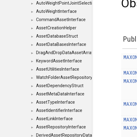
Ob
AutoWeightPointJointSelections
►
AutoWeightInterface
►
CommandAssetInterface
►
AssetCreationHelper
►
AssetDatabaseStruct
►
Publ
AssetDataBasesInterface
►
DragAndDropDataAssetArray
►
MAXO
KeywordAssetInterface
►
AssetUtilitiesInterface
►
MAXO
WatchFolderAssetRepositoryInterface
►
MAXO
AssetDependencyStruct
►
AssetMetaDataInterface
►
AssetTypeInterface
MAXO
►
AssetIdentifierInterface
►
MAXO
AssetLinkInterface
►
MAXO
AssetRepositoryInterface
►
DerivedAssetRepositoryDataInterface
►