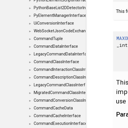
PythonElementScriptInterface
►
PythonBaseList2DDetectorInterface
►
This f
PyElementManagerInterface
►
UiConversionInterface
►
WebSocketJsonCodeExchangerInterface
►
MAXO
CommandTuple
►
_int
CommandDataInterface
►
LegacyCommandDataInterface
►
CommandClassInterface
►
CommandInteractionClassInterface
►
CommandDescriptionClassInterface
►
This
LegacyCommandClassInterface
►
imp
MigratedCommandClassInterface
►
use 
CommandConversionClassInterface
►
CommandCacheData
►
Par
CommandCacheInterface
►
CommandExecutionInterface
►