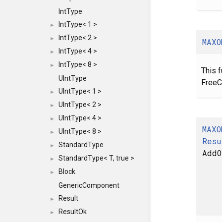
IntType
IntType< 1 >
►
IntType< 2 >
►
MAXO
IntType< 4 >
►
IntType< 8 >
►
This 
UIntType
FreeC
UIntType< 1 >
►
UIntType< 2 >
►
UIntType< 4 >
►
MAXO
UIntType< 8 >
►
Resu
StandardType
►
AddO
StandardType< T, true >
►
Block
►
GenericComponent
Result
►
ResultOk
►