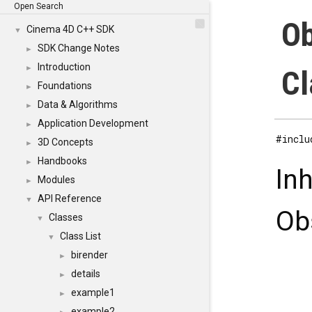
Open Search
Ob
Cinema 4D C++ SDK
▼
SDK Change Notes
►
Introduction
►
Cl
Foundations
►
Data & Algorithms
►
Application Development
►
#inclu
3D Concepts
►
Handbooks
►
In
Modules
►
API Reference
▼
Ob
Classes
▼
Class List
▼
birender
►
details
►
example1
►
example2