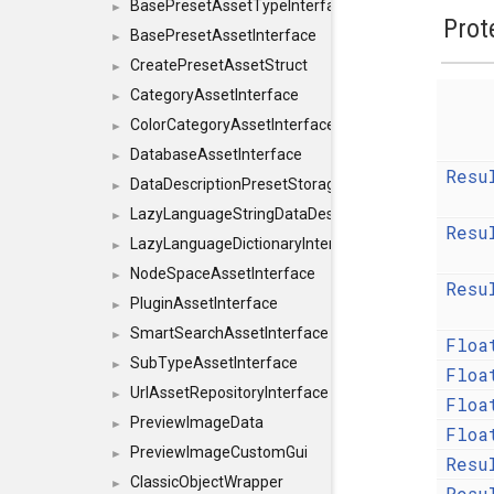
BasePresetAssetTypeInterface
►
Prot
BasePresetAssetInterface
►
CreatePresetAssetStruct
►
CategoryAssetInterface
►
ColorCategoryAssetInterface
►
DatabaseAssetInterface
►
Resu
DataDescriptionPresetStorageInterface
►
LazyLanguageStringDataDescriptionDefinitionInterf
►
Resu
LazyLanguageDictionaryInterface
►
NodeSpaceAssetInterface
►
Resu
PluginAssetInterface
►
SmartSearchAssetInterface
►
Floa
SubTypeAssetInterface
►
Floa
UrlAssetRepositoryInterface
►
Floa
PreviewImageData
►
Floa
PreviewImageCustomGui
►
Resu
ClassicObjectWrapper
►
Resu