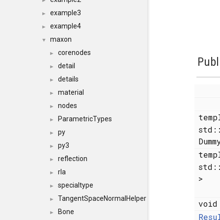
►
example3
►
example4
►
maxon
▼
corenodes
►
Publ
detail
►
details
►
material
►
nodes
►
temp
ParametricTypes
►
std:
py
►
Dumm
py3
►
temp
reflection
►
std:
rla
►
>
specialtype
►
TangentSpaceNormalHelper
►
voi
Bone
►
Resu