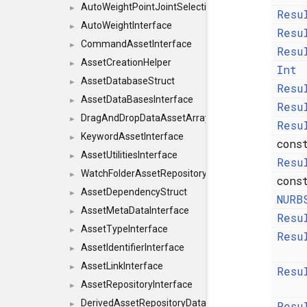
AutoWeightPointJointSelections
►
Resu
AutoWeightInterface
►
Resu
CommandAssetInterface
►
Resu
AssetCreationHelper
►
Int
AssetDatabaseStruct
►
Resu
AssetDataBasesInterface
►
Resu
DragAndDropDataAssetArray
►
Resu
KeywordAssetInterface
►
con
AssetUtilitiesInterface
►
Resu
WatchFolderAssetRepositoryInterface
►
con
AssetDependencyStruct
►
NURB
AssetMetaDataInterface
►
Resu
AssetTypeInterface
►
Resu
AssetIdentifierInterface
►
AssetLinkInterface
►
Resu
AssetRepositoryInterface
►
DerivedAssetRepositoryDataInterface
Resu
►