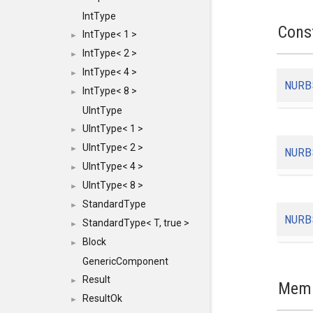
IntType
Cons
IntType< 1 >
►
IntType< 2 >
►
IntType< 4 >
►
NURB
IntType< 8 >
►
UIntType
UIntType< 1 >
►
UIntType< 2 >
►
NURB
UIntType< 4 >
►
UIntType< 8 >
►
StandardType
►
NURB
StandardType< T, true >
►
Block
►
GenericComponent
Result
►
Memb
ResultOk
►