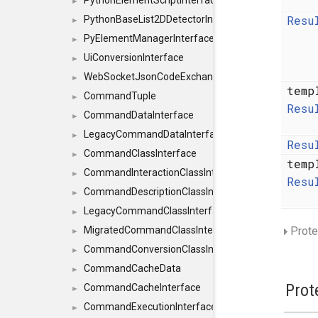
PythonElementScriptInterface
►
Resu
PythonBaseList2DDetectorInterface
►
PyElementManagerInterface
►
UiConversionInterface
►
WebSocketJsonCodeExchangerInterface
►
temp
CommandTuple
►
Resu
CommandDataInterface
►
LegacyCommandDataInterface
►
Resu
CommandClassInterface
►
temp
CommandInteractionClassInterface
►
Resu
CommandDescriptionClassInterface
►
LegacyCommandClassInterface
►
MigratedCommandClassInterface
Prote
►
CommandConversionClassInterface
►
CommandCacheData
►
Prot
CommandCacheInterface
►
CommandExecutionInterface
►