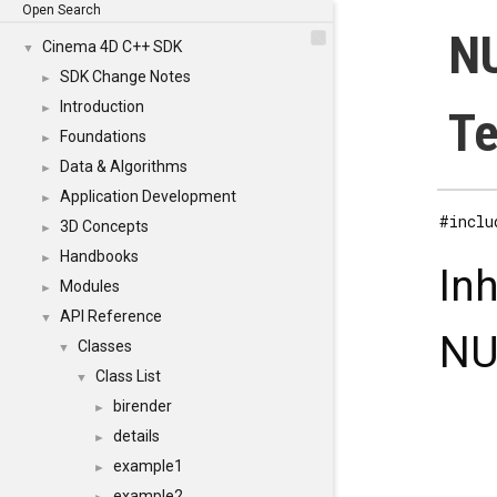
Open Search
NU
Cinema 4D C++ SDK
▼
SDK Change Notes
►
Introduction
►
Te
Foundations
►
Data & Algorithms
►
Application Development
►
#inclu
3D Concepts
►
Handbooks
►
In
Modules
►
API Reference
▼
NU
Classes
▼
Class List
▼
birender
►
details
►
example1
►
example2