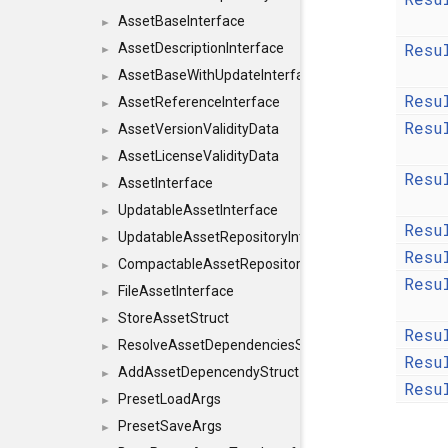
AssetBaseInterface
►
Resu
AssetDescriptionInterface
►
AssetBaseWithUpdateInterface
►
Resu
AssetReferenceInterface
►
Resu
AssetVersionValidityData
►
AssetLicenseValidityData
►
Resu
AssetInterface
►
UpdatableAssetInterface
►
Resu
UpdatableAssetRepositoryInterface
►
Resu
CompactableAssetRepositoryInterface
►
Resu
FileAssetInterface
►
StoreAssetStruct
►
Resu
ResolveAssetDependenciesStruct
►
Resu
AddAssetDepencendyStruct
►
Resu
PresetLoadArgs
►
PresetSaveArgs
►