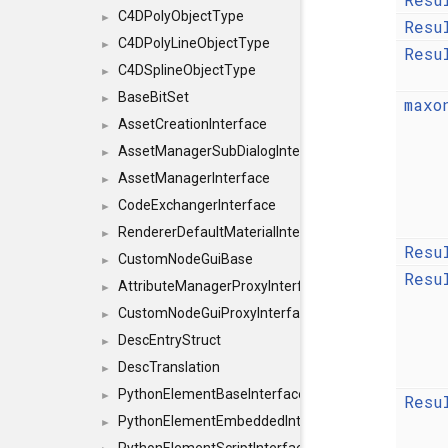
C4DPolyObjectType
►
Resu
C4DPolyLineObjectType
►
Resu
C4DSplineObjectType
►
BaseBitSet
►
maxo
AssetCreationInterface
►
AssetManagerSubDialogInterface
►
AssetManagerInterface
►
CodeExchangerInterface
►
RendererDefaultMaterialInterface
►
Resu
CustomNodeGuiBase
►
Resu
AttributeManagerProxyInterface
►
CustomNodeGuiProxyInterface
►
DescEntryStruct
►
DescTranslation
►
PythonElementBaseInterface
►
Resu
PythonElementEmbeddedInterface
►