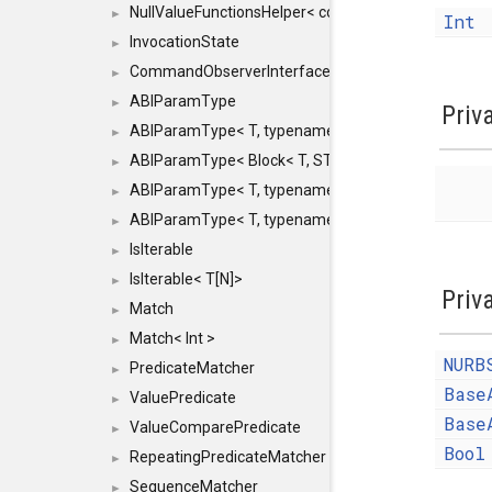
NullValueFunctionsHelper< const Result< COMMAN
►
Int
InvocationState
►
CommandObserverInterface
►
ABIParamType
►
Priv
ABIParamType< T, typename std::enable_if< STD_
►
ABIParamType< Block< T, STRIDED, MOVE > >
►
ABIParamType< T, typename std::enable_if< STD_I
►
ABIParamType< T, typename std::enable_if< STD_I
►
IsIterable
►
IsIterable< T[N]>
►
Priv
Match
►
Match< Int >
►
NURB
PredicateMatcher
►
Base
ValuePredicate
►
Base
ValueComparePredicate
►
Bool
RepeatingPredicateMatcher
►
SequenceMatcher
►