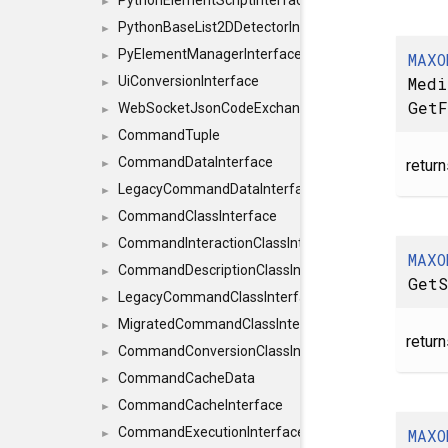
PythonElementScriptInterface
►
PythonBaseList2DDetectorInterface
►
PyElementManagerInterface
MAXO
►
Medi
UiConversionInterface
►
GetF
WebSocketJsonCodeExchangerInterface
►
CommandTuple
►
CommandDataInterface
return
►
LegacyCommandDataInterface
►
CommandClassInterface
►
CommandInteractionClassInterface
►
MAXO
CommandDescriptionClassInterface
►
GetS
LegacyCommandClassInterface
►
MigratedCommandClassInterface
►
return
CommandConversionClassInterface
►
CommandCacheData
►
CommandCacheInterface
►
CommandExecutionInterface
MAXO
►