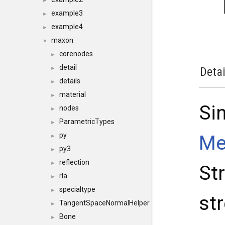
►
example3
►
example4
►
maxon
▼
corenodes
►
detail
►
Detai
details
►
material
►
Si
nodes
►
ParametricTypes
►
py
Me
►
py3
►
reflection
►
St
rla
►
specialtype
►
st
TangentSpaceNormalHelper
►
Bone
►