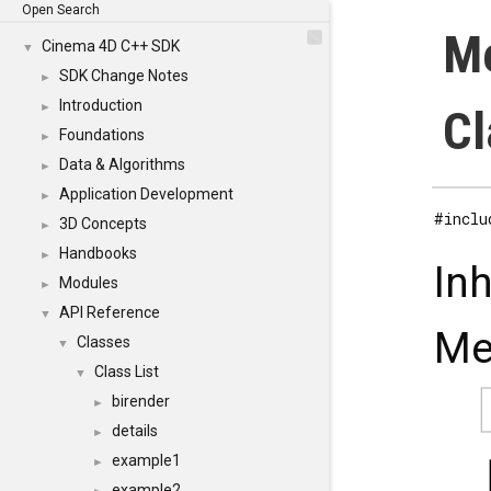
Open Search
Me
Cinema 4D C++ SDK
▼
SDK Change Notes
►
Introduction
►
Cl
Foundations
►
Data & Algorithms
►
Application Development
►
#inclu
3D Concepts
►
Handbooks
►
In
Modules
►
API Reference
▼
Me
Classes
▼
Class List
▼
birender
►
details
►
example1
►
example2