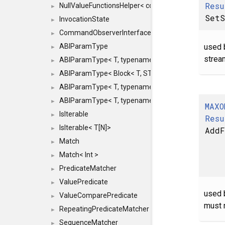
Resu
NullValueFunctionsHelper< const Result< COMMAN
►
SetS
InvocationState
►
CommandObserverInterface
►
used 
ABIParamType
►
stream
ABIParamType< T, typename std::enable_if< STD_
►
ABIParamType< Block< T, STRIDED, MOVE > >
►
ABIParamType< T, typename std::enable_if< STD_I
►
ABIParamType< T, typename std::enable_if< STD_I
►
MAXO
IsIterable
►
Resu
IsIterable< T[N]>
AddF
►
Match
►
Match< Int >
►
PredicateMatcher
►
ValuePredicate
►
used 
ValueComparePredicate
►
must 
RepeatingPredicateMatcher
►
SequenceMatcher
►