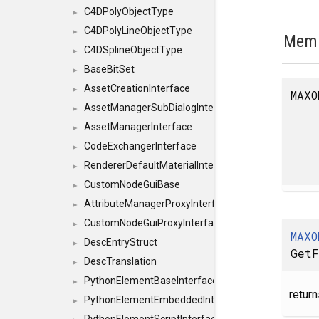
C4DPolyObjectType
►
C4DPolyLineObjectType
►
Memb
C4DSplineObjectType
►
BaseBitSet
►
AssetCreationInterface
►
MAXO
AssetManagerSubDialogInterface
►
AssetManagerInterface
►
CodeExchangerInterface
►
RendererDefaultMaterialInterface
►
CustomNodeGuiBase
►
AttributeManagerProxyInterface
►
CustomNodeGuiProxyInterface
►
MAXO
DescEntryStruct
►
GetF
DescTranslation
►
PythonElementBaseInterface
►
return
PythonElementEmbeddedInterface
►