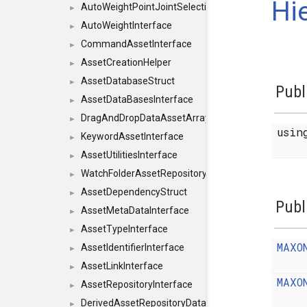
Hi
AutoWeightPointJointSelections
►
AutoWeightInterface
►
CommandAssetInterface
►
AssetCreationHelper
►
AssetDatabaseStruct
►
Publ
AssetDataBasesInterface
►
DragAndDropDataAssetArray
►
usi
KeywordAssetInterface
►
AssetUtilitiesInterface
►
WatchFolderAssetRepositoryInterface
►
AssetDependencyStruct
►
Publ
AssetMetaDataInterface
►
AssetTypeInterface
►
MAXO
AssetIdentifierInterface
►
AssetLinkInterface
►
MAXO
AssetRepositoryInterface
►
DerivedAssetRepositoryDataInterface
►