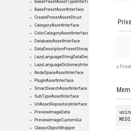
BasePresetAssetTypeInterface
►
BasePresetAssetInterface
►
CreatePresetAssetStruct
►
Priv
CategoryAssetInterface
►
ColorCategoryAssetInterface
►
DatabaseAssetInterface
►
DataDescriptionPresetStorageInterface
►
LazyLanguageStringDataDescriptionDefinitionInterf
►
LazyLanguageDictionaryInterface
►
Priva
NodeSpaceAssetInterface
►
PluginAssetInterface
►
Memb
SmartSearchAssetInterface
►
SubTypeAssetInterface
►
UrlAssetRepositoryInterface
►
usi
PreviewImageData
►
MEDI
PreviewImageCustomGui
►
ClassicObjectWrapper
►