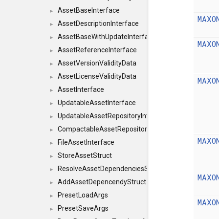
AssetBaseInterface
►
MAXO
AssetDescriptionInterface
►
AssetBaseWithUpdateInterface
►
MAXO
AssetReferenceInterface
►
AssetVersionValidityData
►
AssetLicenseValidityData
►
MAXO
AssetInterface
►
UpdatableAssetInterface
►
UpdatableAssetRepositoryInterface
►
CompactableAssetRepositoryInterface
►
MAXO
FileAssetInterface
►
StoreAssetStruct
►
ResolveAssetDependenciesStruct
►
MAXO
AddAssetDepencendyStruct
►
PresetLoadArgs
►
MAXO
PresetSaveArgs
►