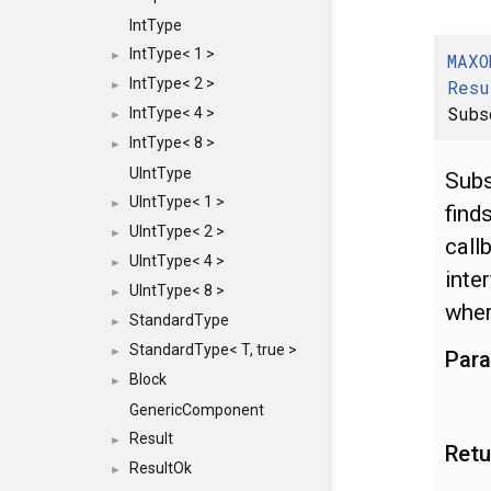
IntType
IntType< 1 >
►
MAXO
IntType< 2 >
Resu
►
Subs
IntType< 4 >
►
IntType< 8 >
►
UIntType
Subs
UIntType< 1 >
►
find
UIntType< 2 >
►
call
UIntType< 4 >
►
inte
UIntType< 8 >
►
wher
StandardType
►
StandardType< T, true >
►
Par
Block
►
GenericComponent
Result
►
Retu
ResultOk
►