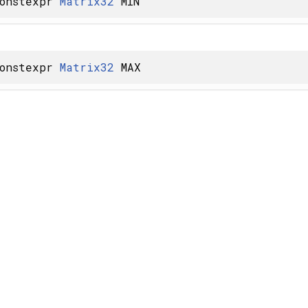
constexpr
Matrix32
MIN
constexpr
Matrix32
MAX