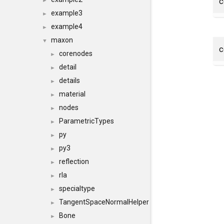
►
example3
►
example4
►
maxon
▼
corenodes
►
detail
►
details
►
material
►
nodes
►
ParametricTypes
►
py
►
py3
►
reflection
►
rla
►
specialtype
►
TangentSpaceNormalHelper
►
Bone
►