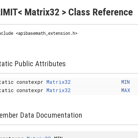
IMIT< Matrix32 > Class Reference
nclude <apibasemath_extension.h>
tatic Public Attributes
tatic constexpr
Matrix32
MIN
tatic constexpr
Matrix32
MAX
ember Data Documentation