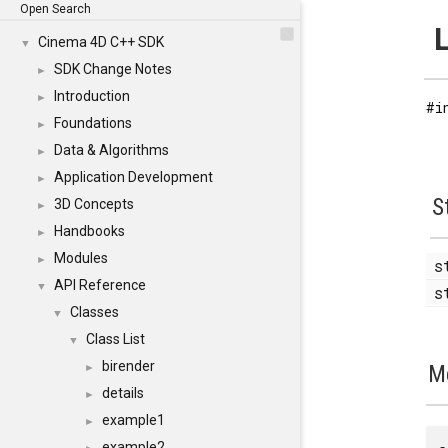
Open Search
L
Cinema 4D C++ SDK
▼
SDK Change Notes
►
Introduction
►
#i
Foundations
►
Data & Algorithms
►
Application Development
►
S
3D Concepts
►
Handbooks
►
Modules
►
s
API Reference
▼
s
Classes
▼
Class List
▼
birender
M
►
details
►
example1
►
example2