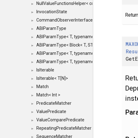
NullValueFunctionsHelper< const Result< COMMAN
►
InvocationState
►
Return
CommandObserverInterface
►
ABIParamType
►
ABIParamType< T, typename std::enable_if< STD_
►
MAXO
ABIParamType< Block< T, STRIDED, MOVE > >
►
Resu
ABIParamType< T, typename std::enable_if< STD_I
►
Get
ABIParamType< T, typename std::enable_if< STD_I
►
IsIterable
►
Retu
IsIterable< T[N]>
►
Match
Dep
►
Match< Int >
►
inst
PredicateMatcher
►
Par
ValuePredicate
►
ValueComparePredicate
►
RepeatingPredicateMatcher
►
SequenceMatcher
►