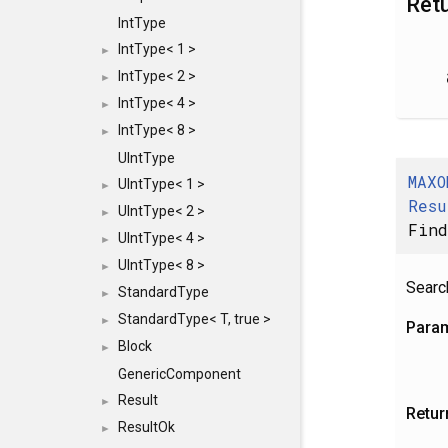
Ret
IntType
IntType< 1 >
►
IntType< 2 >
►
IntType< 4 >
►
IntType< 8 >
►
UIntType
MAXO
UIntType< 1 >
►
Resu
UIntType< 2 >
►
Fin
UIntType< 4 >
►
UIntType< 8 >
►
Search
StandardType
►
StandardType< T, true >
►
Para
Block
►
GenericComponent
Result
►
Retur
ResultOk
►