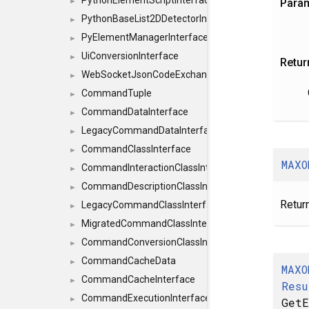
PythonElementScriptInterface
Para
►
PythonBaseList2DDetectorInterface
►
PyElementManagerInterface
►
UiConversionInterface
►
Retur
WebSocketJsonCodeExchangerInterface
►
CommandTuple
►
CommandDataInterface
►
LegacyCommandDataInterface
►
CommandClassInterface
►
MAXO
CommandInteractionClassInterface
►
CommandDescriptionClassInterface
►
Return
LegacyCommandClassInterface
►
MigratedCommandClassInterface
►
CommandConversionClassInterface
►
CommandCacheData
►
MAXO
CommandCacheInterface
►
Resu
CommandExecutionInterface
►
GetE