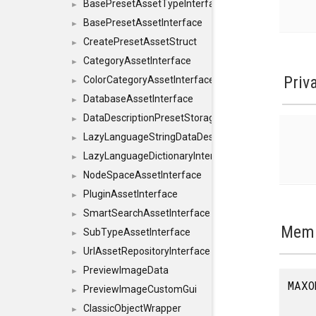
BasePresetAssetTypeInterface
►
BasePresetAssetInterface
►
CreatePresetAssetStruct
►
CategoryAssetInterface
►
Priv
ColorCategoryAssetInterface
►
DatabaseAssetInterface
►
DataDescriptionPresetStorageInterface
►
LazyLanguageStringDataDescriptionDefinitionInterf
►
LazyLanguageDictionaryInterface
►
NodeSpaceAssetInterface
►
PluginAssetInterface
►
SmartSearchAssetInterface
►
Memb
SubTypeAssetInterface
►
UrlAssetRepositoryInterface
►
PreviewImageData
►
MAXO
PreviewImageCustomGui
►
ClassicObjectWrapper
►