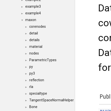
►
Da
example3
►
example4
►
cow
maxon
▼
corenodes
►
detail
►
co
details
►
material
►
Da
nodes
►
ParametricTypes
►
fo
py
►
py3
►
reflection
►
rla
►
specialtype
►
Publ
TangentSpaceNormalHelper
►
Bone
►