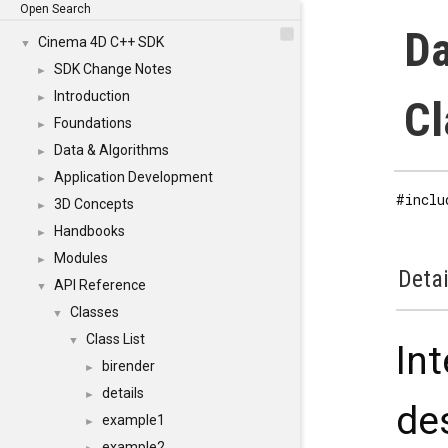
Open Search
Da
Cinema 4D C++ SDK
▼
SDK Change Notes
►
Introduction
►
Cl
Foundations
►
Data & Algorithms
►
Application Development
►
#inclu
3D Concepts
►
Handbooks
►
Modules
►
Detai
API Reference
▼
Classes
▼
Class List
▼
Int
birender
►
details
►
de
example1
►
example2