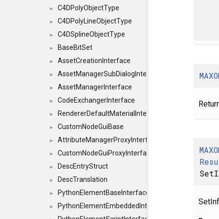
C4DPolyObjectType
►
C4DPolyLineObjectType
►
C4DSplineObjectType
►
BaseBitSet
►
AssetCreationInterface
►
AssetManagerSubDialogInterface
MAXO
►
AssetManagerInterface
►
CodeExchangerInterface
►
Return
RendererDefaultMaterialInterface
►
CustomNodeGuiBase
►
AttributeManagerProxyInterface
►
MAXO
CustomNodeGuiProxyInterface
►
Resu
DescEntryStruct
►
SetI
DescTranslation
►
PythonElementBaseInterface
►
SetInf
PythonElementEmbeddedInterface
►