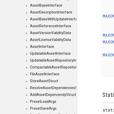
AssetBaseInterface
►
AssetDescriptionInterface
►
MAXO
AssetBaseWithUpdateInterface
►
AssetReferenceInterface
►
AssetVersionValidityData
►
MAXO
AssetLicenseValidityData
►
MAXO
AssetInterface
►
UpdatableAssetInterface
MAXO
►
UpdatableAssetRepositoryInterface
►
CompactableAssetRepositoryInterface
►
FileAssetInterface
►
StoreAssetStruct
►
ResolveAssetDependenciesStruct
►
Stat
AddAssetDepencendyStruct
►
PresetLoadArgs
►
PresetSaveArgs
sta
►