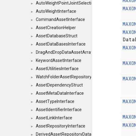
MAXO
AutoWeightPointJointSelections
►
MAXO
AutoWeightInterface
►
CommandAssetInterface
►
MAXO
AssetCreationHelper
►
MAXO
AssetDatabaseStruct
►
Data
AssetDataBasesInterface
►
MAXO
DragAndDropDataAssetArray
►
KeywordAssetInterface
►
MAXO
AssetUtilitiesInterface
►
WatchFolderAssetRepositoryInterface
MAXO
►
AssetDependencyStruct
►
AssetMetaDataInterface
►
MAXO
AssetTypeInterface
►
AssetIdentifierInterface
►
MAXO
AssetLinkInterface
►
MAXO
AssetRepositoryInterface
►
DerivedAssetRepositoryDataInterface
►